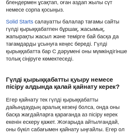
блендермен ұсақтап, оған аздап жылы сүт
немесе сорпа қосыңыз.
Solid Starts
салауатты балалар тағамы сайты
гүлді қырыққабатпен бұршақ, жасымық,
жапырақты жасыл және темірге бай басқа да
тағамдарды ұсынуға кеңес береді. Гүлді
қырыққабатта бар С дәрумені оны мүмкіндігінше
толық сіңіруге көмектеседі.
Гүлді қырыққабатты қуыру немесе
пісіру алдында қалай қайнату керек?
Егер қайнату тек гүлді қырыққабатты
дайындаудың аралық кезеңі болса, онда оны
басқа жағдайларға қарағанда аз пісіру керек
екенін ескеру қажет. Жоғарыда айтылғандай,
оны бүкіл сабағымен қайнату ыңғайлы. Егер ол