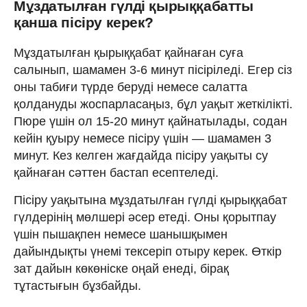
Мұздатылған гүлді қырыққабатты
қанша пісіру керек?
Мұздатылған қырыққабат қайнаған суға
салынып, шамамен 3-6 минут пісіріледі. Егер сіз
оны табиғи түрде беруді немесе салатта
қолдануды жоспарласаңыз, бұл уақыт жеткілікті.
Пюре үшін ол 15-20 минут қайнатылады, содан
кейін қуыру немесе пісіру үшін — шамамен 3
минут. Кез келген жағдайда пісіру уақыты су
қайнаған сәттен бастап есептеледі.
Пісіру уақытына мұздатылған гүлді қырыққабат
гүлдерінің мөлшері әсер етеді. Оны қорытпау
үшін пышақпен немесе шанышқымен
дайындықты үнемі тексеріп отыру керек. Өткір
зат дайын көкөніске оңай енеді, бірақ
тұтастығын бұзбайды.