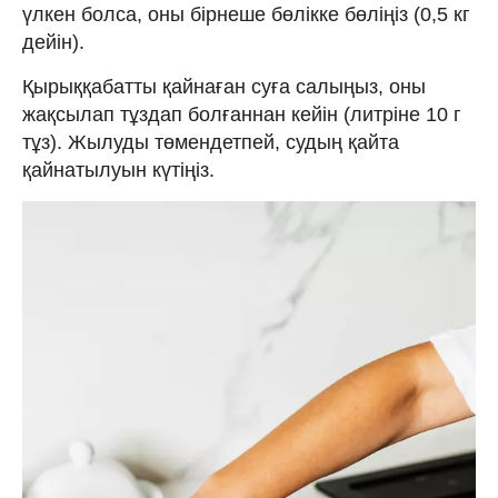
үлкен болса, оны бірнеше бөлікке бөліңіз (0,5 кг
дейін).
Қырыққабатты қайнаған суға салыңыз, оны
жақсылап тұздап болғаннан кейін (литріне 10 г
тұз). Жылуды төмендетпей, судың қайта
қайнатылуын күтіңіз.