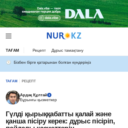
ТАҒАМ
Рецепт
Дұрыс тамақтану
Бізбен бірге қатарынан болған күндеріңіз
ТАҒАМ
РЕЦЕПТ
Ардақ Құлтай
Бұрынғы қызметкер
Гүлді қырыққабатты қалай және
қанша пісіру керек: дұрыс пісіріп,