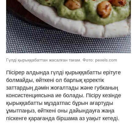
Гүлді қырыққабаттан жасалған тағам. Фото: pexels.com
Пісірер алдында гүлді қырыққабатты ерітуге
болмайды, өйткені ол барлық қоректік
заттардың дәмін жоғалтады және губканың
консистенциясына ие болады. Пісіру кезінде
қырыққабатты мұздатпас бұрын ағартуды
ұмытпаңыз, өйткені оны дайындауға жаңа
піскенге қарағанда біршама аз уақыт кетеді.