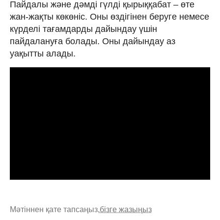
Пайдалы және дәмді гүлді қырыққабат – өте
жан-жақты көкөніс. Оны өздігінен беруге немесе
күрделі тағамдарды дайындау үшін
пайдалануға болады. Оны дайындау аз
уақытты алады.
Мәтіннен қате тапсаңыз,
бізге жазыңыз