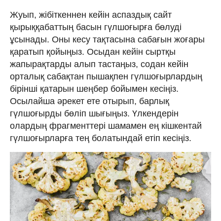
Жуып, жібіткеннен кейін аспаздық сайт
қырыққабаттың басын гүлшоғырға бөлуді
ұсынады. Оны кесу тақтасына сабағын жоғары
қаратып қойыңыз. Осыдан кейін сыртқы
жапырақтарды алып тастаңыз, содан кейін
орталық сабақтан пышақпен гүлшоғырлардың
бірінші қатарын шеңбер бойымен кесіңіз.
Осылайша әрекет ете отырып, барлық
гүлшоғырды бөліп шығыңыз. Үлкендерін
олардың фрагменттері шамамен ең кішкентай
гүлшоғырларға тең болатындай етіп кесіңіз.