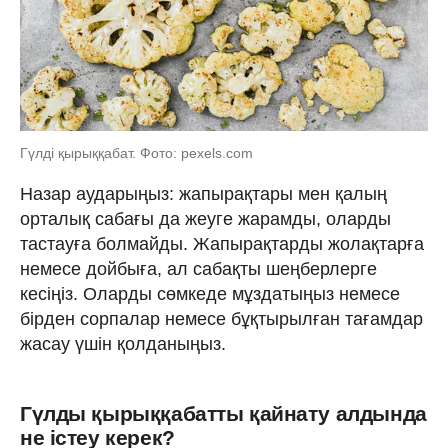
Гүлді қырыққабат. Фото: pexels.com
Назар аударыңыз: жапырақтары мен қалың
орталық сабағы да жеуге жарамды, оларды
тастауға болмайды. Жапырақтарды жолақтарға
немесе дойбыға, ал сабақты шеңберлерге
кесіңіз. Оларды сөмкеде мұздатыңыз немесе
бірден сорпалар немесе бұқтырылған тағамдар
жасау үшін қолданыңыз.
Гүлды қырыққабатты қайнату алдында
не істеу керек?