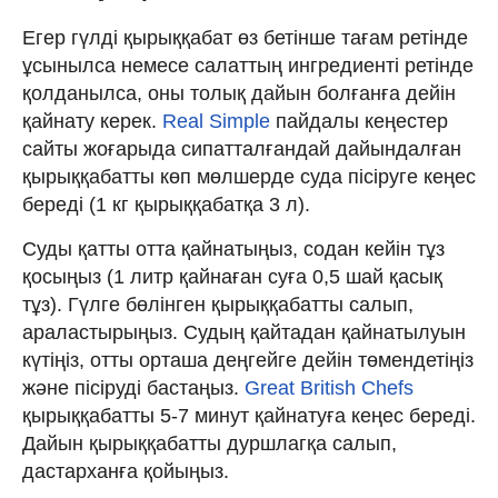
Егер гүлді қырыққабат өз бетінше тағам ретінде
ұсынылса немесе салаттың ингредиенті ретінде
қолданылса, оны толық дайын болғанға дейін
қайнату керек.
Real Simple
пайдалы кеңестер
сайты жоғарыда сипатталғандай дайындалған
қырыққабатты көп мөлшерде суда пісіруге кеңес
береді (1 кг қырыққабатқа 3 л).
Суды қатты отта қайнатыңыз, содан кейін тұз
қосыңыз (1 литр қайнаған суға 0,5 шай қасық
тұз). Гүлге бөлінген қырыққабатты салып,
араластырыңыз. Судың қайтадан қайнатылуын
күтіңіз, отты орташа деңгейге дейін төмендетіңіз
және пісіруді бастаңыз.
Great British Chefs
қырыққабатты 5-7 минут қайнатуға кеңес береді.
Дайын қырыққабатты дуршлагқа салып,
дастарханға қойыңыз.