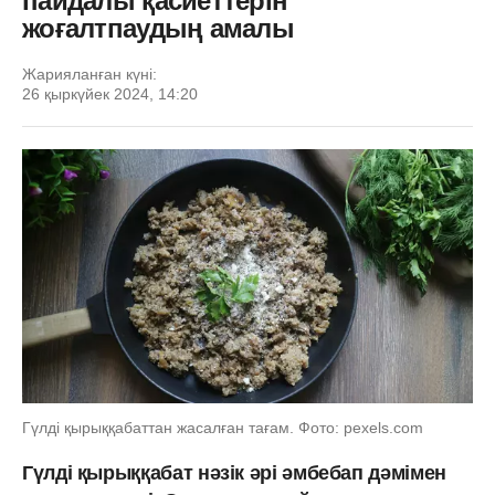
пайдалы қасиеттерін
жоғалтпаудың амалы
Жарияланған күні:
26 қыркүйек 2024, 14:20
Гүлді қырыққабаттан жасалған тағам. Фото: pexels.com
Гүлді қырыққабат нәзік әрі әмбебап дәмімен