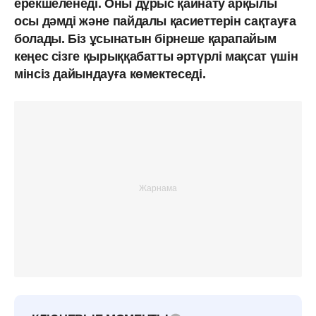
ерекшеленеді. Оны дұрыс қайнату арқылы
осы дәмді және пайдалы қасиеттерін сақтауға
болады. Біз ұсынатын бірнеше қарапайым
кеңес сізге қырыққабатты әртүрлі мақсат үшін
мінсіз дайындауға көмектеседі.