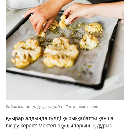
Қайнатылған гүлді қырыққабат. Фото: pexels.com
Қуырар алдында гүлді қырыққабатты қанша
пісіру керек? Мектеп оқушыларының дұрыс