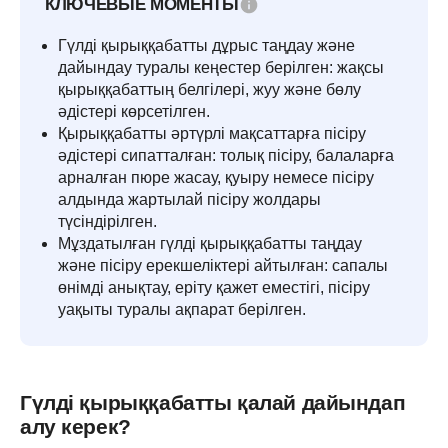
КЛЮЧЕВЫЕ МОМЕНТЫ
Гүлді қырыққабатты дұрыс таңдау және
дайындау туралы кеңестер берілген: жақсы
қырыққабаттың белгілері, жуу және бөлу
әдістері көрсетілген.
Қырыққабатты әртүрлі мақсаттарға пісіру
әдістері сипатталған: толық пісіру, балаларға
арналған пюре жасау, қуыру немесе пісіру
алдында жартылай пісіру жолдары
түсіндірілген.
Мұздатылған гүлді қырыққабатты таңдау
және пісіру ерекшеліктері айтылған: сапалы
өнімді анықтау, еріту қажет еместігі, пісіру
уақыты туралы ақпарат берілген.
Гүлді қырыққабатты қалай дайындап
алу керек?