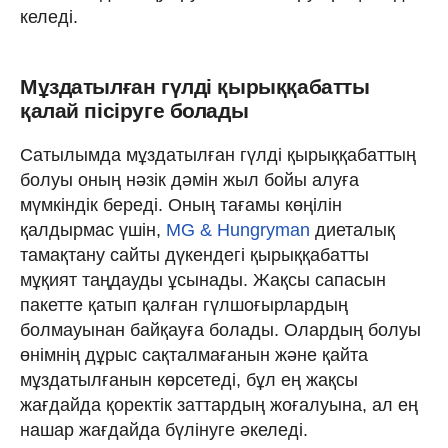
келеді.
Мұздатылған гүлді қырыққабатты
қалай пісіруге болады
Сатылымда мұздатылған гүлді қырыққабаттың
болуы оның нәзік дәмін жыл бойы алуға
мүмкіндік береді. Оның тағамы көңілін
қалдырмас үшін,
MG & Hungryman
диеталық
тамақтану сайты дүкендегі қырыққабатты
мұқият таңдауды ұсынады. Жақсы сапасын
пакетте қатып қалған гүлшоғырлардың
болмауынан байқауға болады. Олардың болуы
өнімнің дұрыс сақталмағанын және қайта
мұздатылғанын көрсетеді, бұл ең жақсы
жағдайда қоректік заттардың жоғалуына, ал ең
нашар жағдайда бүлінуге әкеледі.