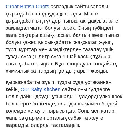
Great British Chefs
аспаздық сайты сапалы
қырыққабат таңдауды ұсынады. Мінсіз
қырыққабаттың гүлдері тығыз, ақ, дақсыз және
зақымдалмаған болуы керек. Оның түбіндегі
жапырақтары ашық-жасыл, балғын және тығыз
болуы қажет. Қырыққабатты жақсылап жуып,
түрлі құрттар мен жәндіктерден тазалау үшін
тұзды суға (1 литр суға 1 шай қасық тұз) бір
сағатқа батырыңыз. Бұл процедура сондай-ақ
химиялық заттардың қалдықтарын жояды.
Қырыққабатты жуып, тұзды суда ұстағаннан
кейін,
Our Salty Kitchen
сайты оны гүлдерге
бөліп дайындауды ұсынады. Гүлдерді үлкенірек
бөліктерге бөлгенде, оларды шамамен бірдей
көлемде ұстауға тырысыңыз. Сонымен қатар,
жапырақтар мен орталық сабақ та жеуге
жарамды, оларды тастамаңыз.