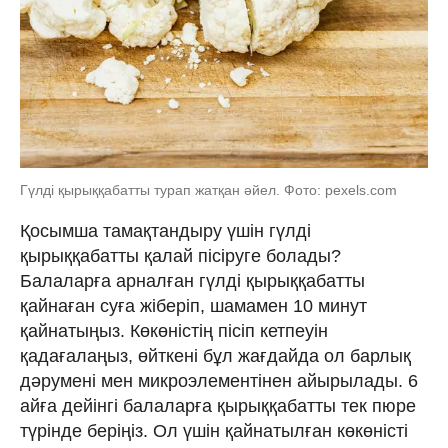
Гүлді қырыққабатты турап жатқан әйел. Фото: pexels.com
Қосымша тамақтандыру үшін гүлді
қырыққабатты қалай пісіруге болады?
Балаларға арналған гүлді қырыққабатты
қайнаған суға жіберіп, шамамен 10 минут
қайнатыңыз. Көкөністің пісіп кетпеуін
қадағалаңыз, өйткені бұл жағдайда ол барлық
дәрумені мен микроэлементінен айырылады. 6
айға дейінгі балаларға қырыққабатты тек пюре
түрінде беріңіз. Ол үшін қайнатылған көкөністі