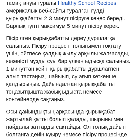
тамақтануы туралы
Healthy School Recipes
америкалық веб-сайты туралған гүлді
қырыққабатты 2-3 минут пісіруге кеңес береді.
Барлық түпті максимум 5 минут пісіру керек.
Пісірілген қырыққабатты дереу дуршлагқа
салыңыз. Пісіру процесін толығымен тоқтату
үшін, әйтпесе қалдық жылу арқылы жалғасады,
көкөністі мұзды суы бар үлкен ыдысқа салыңыз.
1 минуттан кейін қырыққабатты дуршлагпен
алып тастаңыз, шайыып, су ағып кеткенше
қалдырыңыз. Дайындалған қырыққабатты
тоңазытқышта жабық ыдыста немесе
контейнерде сақтаңыз.
Осы дайындықтың арқасында қырыққабат
жартылай қатты болып қалады, шырыны мен
пайдалы заттарды сақтайды. Ол толық дайын
болғанға дейін қуыру немесе пісіру процесінде