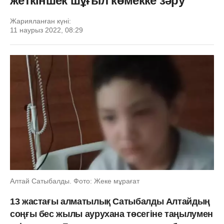
жеткіншек шұғыл көмекке зәру
Жарияланған күні:
11 наурыз 2022, 08:29
Алтай Сатыбалды. Фото: Жеке мұрағат
13 жастағы алматылық Сатыбалды Алтайдың
соңғы бес жылы аурухана төсегіне таңылумен