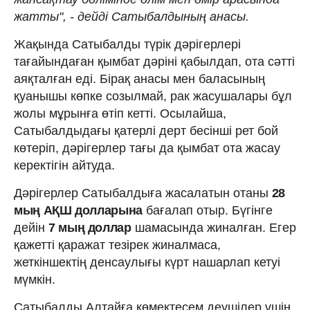
жатты", - дейді Сатыбалдының анасы.
Жақында Сатыбалды түрік дәрігерлері
тағайындаған қымбат дәріні қабылдап, ота сәтті
аяқталған еді. Бірақ анасы мен баласының
қуанышы көпке созылмай, рак жасушалары бұл
жолы мұрынға өтіп кетті. Осылайша,
Сатыбалдыдағы қатерлі дерт бесінші рет бой
көтеріп, дәрігерлер тағы да қымбат ота жасау
керектігін айтуда.
Дәрігерлер Сатыбалдыға жасалатын отаны
28
мың АҚШ долларына
бағалап отыр. Бүгінге
дейін
7 мың доллар
шамасында жиналған. Егер
қажетті қаражат тезірек жиналмаса,
жеткіншектің денсаулығы күрт нашарлап кетуі
мүмкін.
Сатыбалды Алтайға көмектесем деушілер үшін