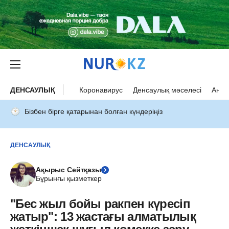
ДЕНСАУЛЫҚ
Коронавирус
Денсаулық мәселесі
Ана 
Бізбен бірге қатарынан болған күндеріңіз
ДЕНСАУЛЫҚ
Ақырыс Сейтқазы
Бұрынғы қызметкер
"Бес жыл бойы ракпен күресіп
жатыр": 13 жастағы алматылық