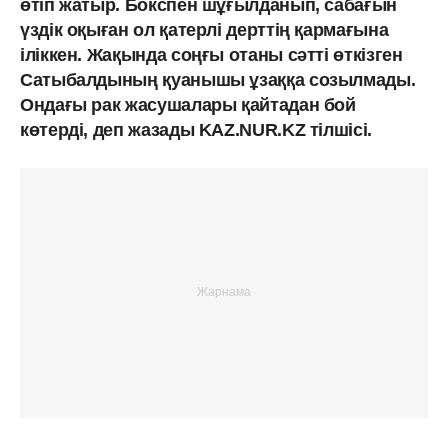
өтіп жатыр. Бокспен шұғылданып, сабағын
үздік оқыған ол қатерлі дерттің қармағына
іліккен. Жақында соңғы отаны сәтті өткізген
Сатыбалдының қуанышы ұзаққа созылмады.
Ондағы рак жасушалары қайтадан бой
көтерді, деп жазады KAZ.NUR.KZ тілшісі.