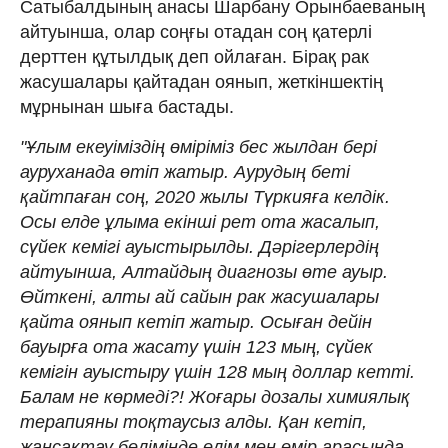
Сатыбалдының анасы Шарбану Орынбаеваның
айтуынша, олар соңғы отадан соң қатерлі
дерттен құтылдық деп ойлаған. Бірақ рак
жасушалары қайтадан оянып, жеткіншектің
мұрнынан шыға бастады.
"Ұлым екеуіміздің өміріміз бес жылдан бері
ауруханада өтіп жатыр. Аурудың беті
қайтпаған соң, 2020 жылы Түркияға келдік.
Осы елде ұлыма екінші рет ота жасалып,
сүйек кемігі ауыстырылды. Дәрігерлердің
айтуынша, Алтайдың диагнозы өте ауыр.
Өйткені, алты ай сайын рак жасушалары
қайта оянып кетіп жатыр. Осыған дейін
бауырға ота жасату үшін 123 мың, сүйек
кемігін ауыстыру үшін 128 мың доллар кетті.
Балам не көрмеді?! Жоғары дозалы химиялық
терапияны тоқтаусыз алды. Қан кетіп,
жансақтау бөлімінде өлім мен өмір арасында