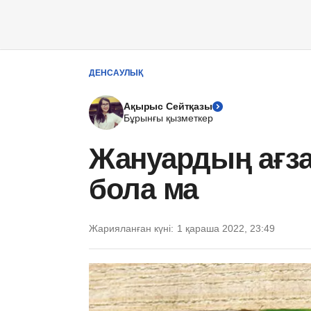
ДЕНСАУЛЫҚ
Ақырыс Сейтқазы
Бұрынғы қызметкер
Жануардың ағза
бола ма
Жарияланған күні:
1 қараша 2022, 23:49