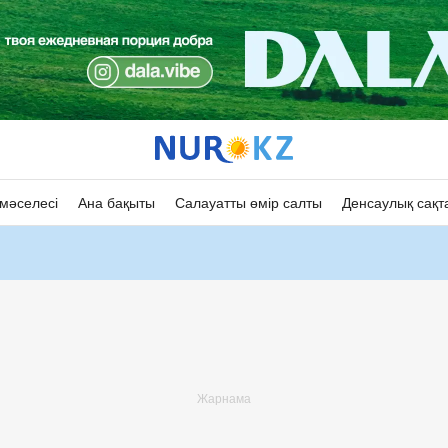
мәселесі
Ана бақыты
Салауатты өмір салты
Денсаулық сақт