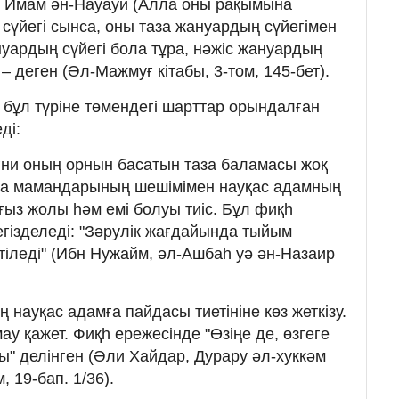
. Имам ән-Науауи (Алла оны рақымына
 сүйегі сынса, оны таза жануардың сүйегімен
нуардың сүйегі бола тұра, нәжіс жануардың
– деген (Әл-Мажмуғ кітабы, 3-том, 145-бет).
бұл түріне төмендегі шарттар орындалған
ді:
Яғни оның орнын басатын таза баламасы жоқ
ицина мамандарының шешімімен науқас адамның
ғыз жолы һәм емі болуы тиіс. Бұл фиқһ
гізделеді: "Зәрулік жағдайында тыйым
тіледі" (Ибн Нужайм, әл-Ашбаһ уә ән-Назаир
 науқас адамға пайдасы тиетініне көз жеткізу.
ау қажет. Фиқһ ережесінде "Өзіңе де, өзгеге
ы" делінген (Әли Хайдар, Дурару әл-хуккәм
 19-бап. 1/36).