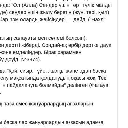
нда: "Ол (Алла) Сендер үшін төрт түлік малды
е) сендер үшін жылу беретін (жүн, тері, қыл)
бар һәм оларды жейсіңдер", – дейді ("Нахл"
аның салауаты мен сәлемі болсын):
н дертті жіберді. Сондай-ақ әрбір дертке дауа
 және емделіңдер. Бірақ хараммен
у Дәуід, №3874).
да "Қой, сиыр, түйе, жылқы және одан басқа
елу мақсатында қолданудың оқасы жоқ. Тек
ін пайдалануға болмайды" делінген (Фатауа
.
ді таза емес жануарлардың ағзаларын
ы басқа лас жануарлардың ағзасын адамға