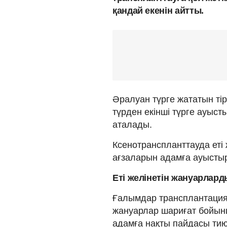
қандай екенін айтты.
Әралуан түрге жататын тірш
түрден екінші түрге ауыс
аталады.
Ксенотранспланттауда еті
ағзаларын адамға ауыстыру
Еті желінетін жануарлард
Ғалымдар трансплантацияны
жануарлар шариғат бойынш
адамға нақты пайдасы тиюі