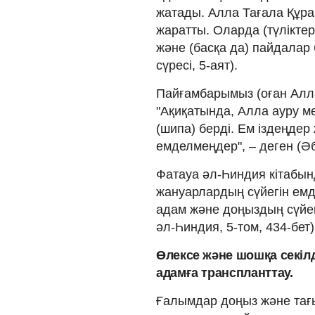
жатады. Алла Тағала Құра
жаратты. Оларда (түліктерд
және (басқа да) пайдалар 
сүресі, 5-аят).
Пайғамбарымыз (оған Алл
"Ақиқатында, Алла ауру ме
(шипа) берді. Ем іздеңдер
емделмеңдер", – деген (Әб
Фатауа әл-Һиндия кітабын
жануарлардың сүйегін емд
адам және доңыздың сүйег
әл-Һиндия, 5-том, 434-бет)
Өлексе және шошқа секіл
адамға транспланттау.
Ғалымдар доңыз және тағ