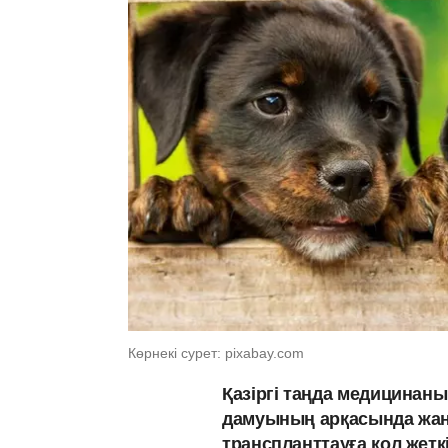
Көрнекі сурет: pixabay.com
Қазіргі таңда медицинан
дамуының арқасында жан
транспланттауға қол жеткі