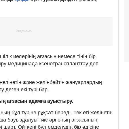
ілік иелерінің ағзасын немесе тінін бір
тыру медицинада ксенотранспланттау деп
 желінетін және желінбейтін жануарлардың
 деген екі түрі бар.
ың ағзасын адамға ауыстыру.
ң бұл түріне рұқсат береді. Тек еті желінетін
а бауыздалуы тиіс әрі оның ағзасының
 шарт. Өйткені бұл емделудің бір әдісіне