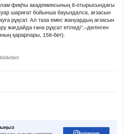
слам фиқһы академиясының 8-отырысындағы
ануар шариғат бойынша бауыздалса, ағзасын
ауға рұқсат. Ал таза емес жануардың ағзасын
ру жағдайда ғана рұқсат етіледі",–делінген
ның қарарлары, 158-бет).
 жазыңыз
рыңыз
Instagram
тарынан, қызықты суреттер,