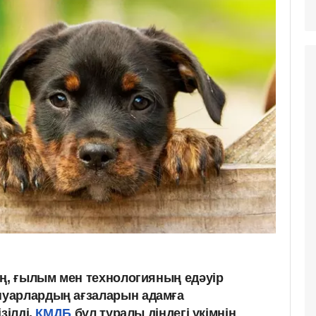
ың, ғылым мен технологияның едәуір
уарлардың ағзаларын адамға
зілді.
ҚМДБ
бұл туралы діндегі үкімнің