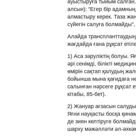
ауыстыруға тыйым салған
алсын): "Егер бір адамның
алмастыру керек. Таза жа
сүйегін салуға болмайды", 
Алайда транспланттаудың 
жағдайда ғана рұқсат етіле
1) Аса зәруліктің болуы. 
әрі сенімді, білікті мед
өмірін сақтап қалудың жал
бойынша мына қағидаға не
салынған нәрсеге рұқсат е
кітабы, 85-бет).
2) Жануар ағзасын салудың
Яғни науқасты босқа қинам
де зиян келтіруге болмайд
шарху мәжәлләти әл-әхкәм,