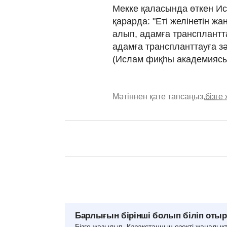
Мекке қаласында өткен И
қарарда: "Еті желінетін ж
алып, адамға трансплантт
адамға транспланттауға зә
(Ислам фиқһы академиясы
Мәтіннен қате тапсаңыз,
бізге
Барлығын бірінші болып біліп оты
Бізге жазылып, Қазақстанның өзекті жаңалық