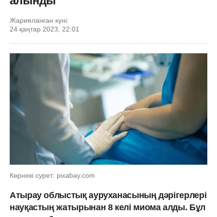
алынды
Жарияланған күні:
24 қаңтар 2023, 22:01
Көрнекі сурет: pixabay.com
Атырау облыстық ауруханасының дәрігерлері
науқастың жатырынан 8 келі миома алды. Бұл