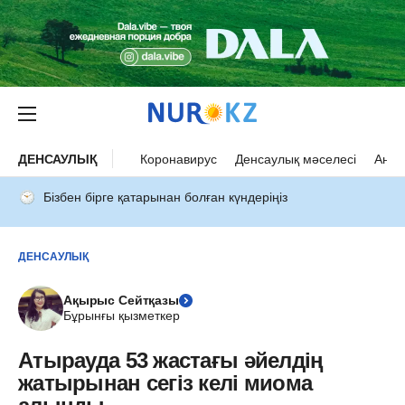
ДЕНСАУЛЫҚ
Коронавирус
Денсаулық мәселесі
Ана 
Бізбен бірге қатарынан болған күндеріңіз
ДЕНСАУЛЫҚ
Ақырыс Сейтқазы
Бұрынғы қызметкер
Атырауда 53 жастағы әйелдің
жатырынан сегіз келі миома