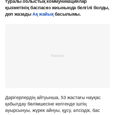
туралы облыстық коммуникациялар
қызметінің баспасөз жиынында белгілі болды,
деп жазады
Ақ жайық
басылымы.
Дәрігерлердің айтуынша, 53 жастағы науқас
қабылдау бөлімшесіне келгенде іштің
ауырсынуы, жүрек айнуы, құсу, әлсіздік, бас