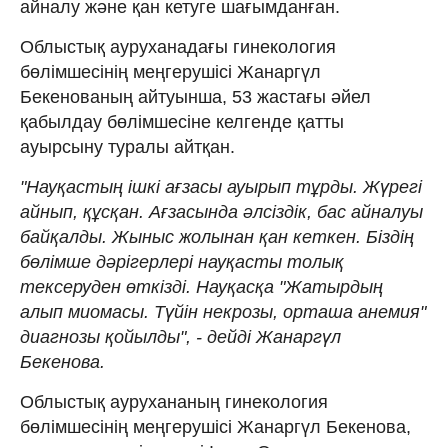
айналу және қан кетуге шағымданған.
Облыстық ауруханадағы гинекология
бөлімшесінің меңгерушісі Жанаргүл
Бекенованың айтуынша, 53 жастағы әйел
қабылдау бөлімшесіне келгенде қатты
ауырсыну туралы айтқан.
"Науқастың ішкі ағзасы ауырып тұрды. Жүрегі
айнып, құсқан. Ағзасында әлсіздік, бас айналуы
байқалды. Жыныс жолынан қан кеткен. Біздің
бөлімше дәрігерлері науқасты толық
тексеруден өткізді. Науқасқа "Жатырдың
алып миомасы. Түйін некрозы, орташа анемия"
диагнозы қойылды", - дейді Жанаргүл
Бекенова.
Облыстық аурухананың гинекология
бөлімшесінің меңгерушісі Жанаргүл Бекенова,