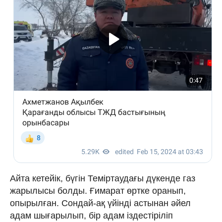
Айта кетейік, бүгін Теміртаудағы дүкенде газ
жарылысы болды. Ғимарат өртке оранып,
опырылған. Сондай-ақ үйінді астынан әйел
адам шығарылып, бір адам іздестіріліп