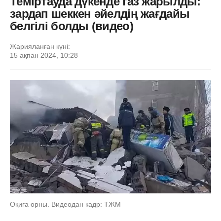
Теміртауда дүкенде газ жарылды:
зардап шеккен әйелдің жағдайы
белгілі болды (видео)
Жарияланған күні:
15 ақпан 2024, 10:28
Оқиға орны. Видеодан кадр: ТЖМ