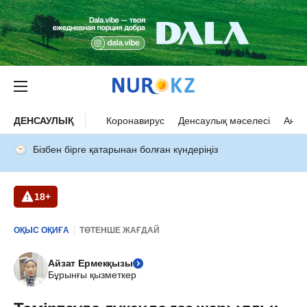
ДЕНСАУЛЫҚ
Коронавирус
Денсаулық мәселесі
Ана 
Бізбен бірге қатарынан болған күндеріңіз
18+
ОҚЫС ОҚИҒА
ТӨТЕНШЕ ЖАҒДАЙ
Айзат Ермекқызы
Бұрынғы қызметкер