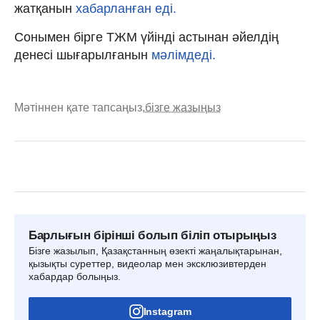
жатқанын
хабарланған еді.
Сонымен бірге ТЖМ үйінді астынан әйелдің
денесі шығарылғанын
мәлімдеді.
Мәтіннен қате тапсаңыз,
бізге жазыңыз
Барлығын бірінші болып біліп отырыңыз
Бізге жазылып, Қазақстанның өзекті жаңалықтарынан,
қызықты суреттер, видеолар мен эксклюзивтерден
хабардар болыңыз.
Instagram