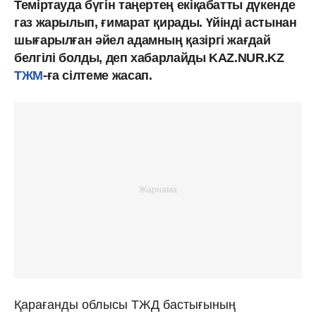
Теміртауда бүгін таңертең екіқабатты дүкенде
газ жарылып, ғимарат қирады. Үйінді астынан
шығарылған әйел адамның қазіргі жағдай
белгілі болды, деп хабарлайды KAZ.NUR.KZ
ТЖМ
-ға сілтеме жасап.
Қарағанды облысы ТЖД бастығының