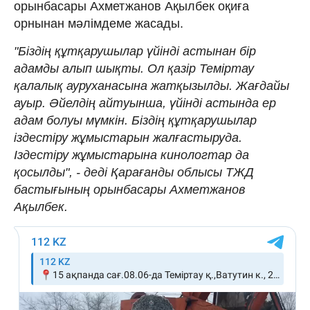
орынбасары Ахметжанов Ақылбек оқиға
орнынан мәлімдеме жасады.
"Біздің құтқарушылар үйінді астынан бір
адамды алып шықты. Ол қазір Теміртау
қалалық ауруханасына жатқызылды. Жағдайы
ауыр. Әйелдің айтуынша, үйінді астында ер
адам болуы мүмкін. Біздің құтқарушылар
іздестіру жұмыстарын жалғастыруда.
Іздестіру жұмыстарына кинологтар да
қосылды", - деді Қарағанды облысы ТЖД
бастығының орынбасары Ахметжанов
Ақылбек.