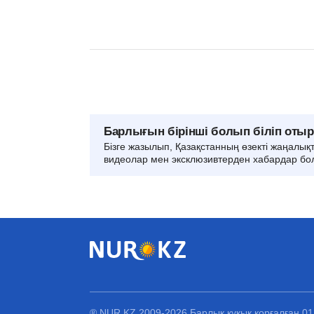
Барлығын бірінші болып біліп оты
Бізге жазылып, Қазақстанның өзекті жаңалық
видеолар мен эксклюзивтерден хабардар бо
® NUR.KZ 2009-2026 Барлық құқық қорғалған 0