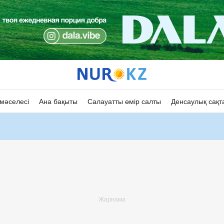
мәселесі
Ана бақыты
Салауатты өмір салты
Денсаулық сақт