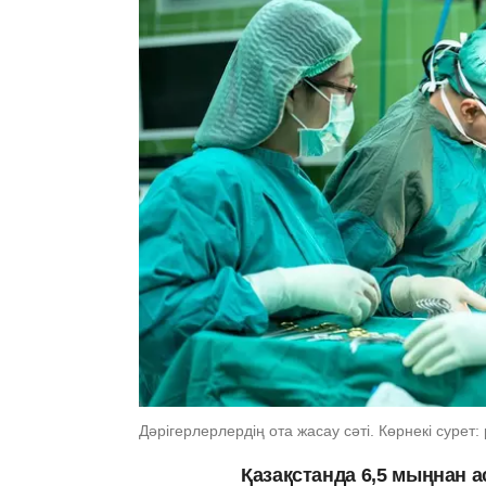
Дәрігерлерлердің ота жасау сәті. Көрнекі сурет:
Қазақстанда 6,5 мыңнан а