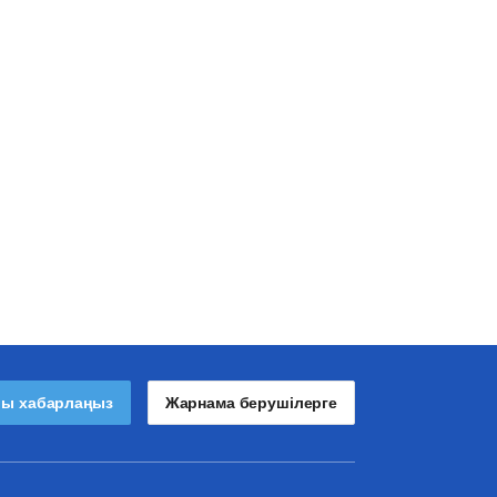
лы хабарлаңыз
Жарнама берушілерге