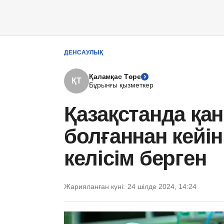
ДЕНСАУЛЫҚ
Қаламқас Төре
ҚТ
Бұрынғы қызметкер
Қазақстанда қа
болғаннан кейі
келісім берген
Жарияланған күні:
24 шілде 2024, 14:24