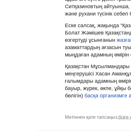
Ситқазиновтың айтуынша, 
және рухани түсінік себеп
Еске салсақ, жақында "Қа
Болат Жәмішев Қазақстан
өзгертуді ұсынғанын
жазға
азаматтардың ағзасын туы
мыңдаған адамның өмірін 
Қазақстан Мұсылмандары д
меңгерушісі Хасан Аманқұ
ғалымдары адамның өмірін
бауыр, жүрек, өкпе, ұйқы бе
бөлігін)
басқа организмге 
Мәтіннен қате тапсаңыз,
бізге