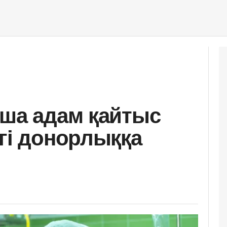
нша адам қайтыс
нгі донорлыққа