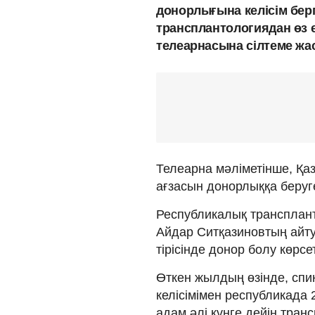
донорлығына келісім берг
трансплантологиядан өз 
телеарнасына сілтеме жа
Телеарна мәліметінше, Қа
ағзасын донорлыққа беруге
Республикалық трансплан
Айдар Ситқазиновтың айту
тірісінде донор болу көрсет
Өткен жылдың өзінде, спи
келісімімен республикада 
адам әлі күнге дейін транс