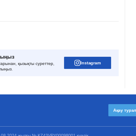
рыңыз
Instagram
тарынан, қызықты суреттер,
лыңыз.
Ақау тура
1.08.2024 жылғы № KZ43VPY00098001 куәлік.