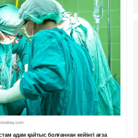
 pixabay.com
стам адам қайтыс болғаннан кейінгі ағза