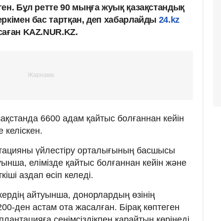
ен. Бұл ретте 90 мыңға жуық қазақстандық
еркімен бас тартқан, деп хабарлайды
24.kz
саған KAZ.NUR.KZ.
зақстанда 6600 адам қайтыс болғаннан кейін
 келіскен.
тацияны үйлестіру орталығының басшысы
ынша, елімізде қайтыс болғаннан кейін және
кіші аздап өсіп келеді.
кердің айтуынша, донорлардың өзінің
200-ден астам ота жасалған. Бірақ көптеген
плантацияға сенімсіздікпен қарайтын көрінеді.