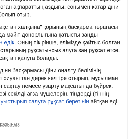
оған ақпараттың аздығы, сонымен қатар діни
 болып отыр.
зақстан халқына" қорының басқарма төрағасы
да мәйіт донорлығына қатысты заңды
н едік
. Оның пікірінше, елімізде қайтыс болған
старының рұқсатынсыз алуға заң рұқсат етсе,
сақтап қалуға болады.
іни басқармасы Діни оңалту бөлімінің
л риуаяттан дерек келтіре отырып, мұсылман
 сақтау немесе ұзарту мақсатында бүйрек,
зі секілді ағза мүшелерін, тіндерді (тіннің
ауыстырып салуға рұқсат беретінін
айтқан еді.
 жазыңыз