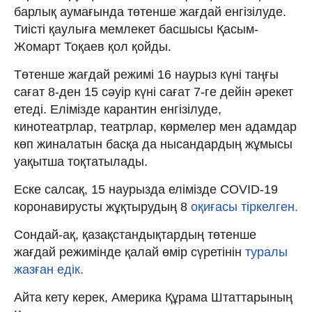
барлық аумағында төтенше жағдай енгізілуде.
Тиісті қаулыға мемлекет басшысы Қасым-
Жомарт Тоқаев қол қойды.
Төтенше жағдай режимі 16 наурыз күні таңғы
сағат 8-ден 15 сәуір күні сағат 7-ге дейін әрекет
етеді. Елімізде карантин енгізілуде,
кинотеатрлар, театрлар, көрмелер мен адамдар
көп жиналатын басқа да нысандардың жұмысы
уақытша тоқтатылады.
Еске салсақ, 15 наурызда елімізде COVID-19
коронавирусты жұқтырудың 8
оқиғасы тіркелген.
Сондай-ақ, қазақстандықтардың төтенше
жағдай режимінде қалай өмір сүретінін
туралы
жазған едік.
Айта кету керек, Америка Құрама Штаттарының