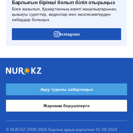
Барлығын бірінші болып біліп отырыңыз
Бізге жазылып, Қазақстанның өзекті жаңалықтарынан,
қызықты суреттер, видеолар мен эксклюзивтерден
хабардар болыңыз.
Instagram
Ақау туралы хабарлаңыз
Жарнама берушілерге
® NUR.KZ 2009-2026 Барлық құқық қорғалған 01.08.2024