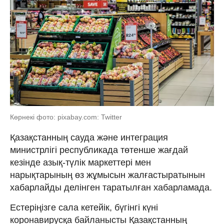
Көрнекі фото: pixabay.com: Twitter
Қазақстанның сауда және интеграция
министрлігі республикада төтенше жағдай
кезінде азық-түлік маркеттері мен
нарықтарының өз жұмысын жалғастыратынын
хабарлайды делінген таратылған хабарламада.
Естеріңізге сала кетейік, бүгінгі күні
коронавирусқа байланысты Қазақстанның