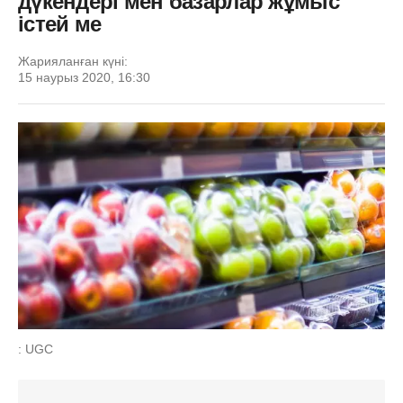
дүкендері мен базарлар жұмыс
істей ме
Жарияланған күні:
15 наурыз 2020, 16:30
: UGC