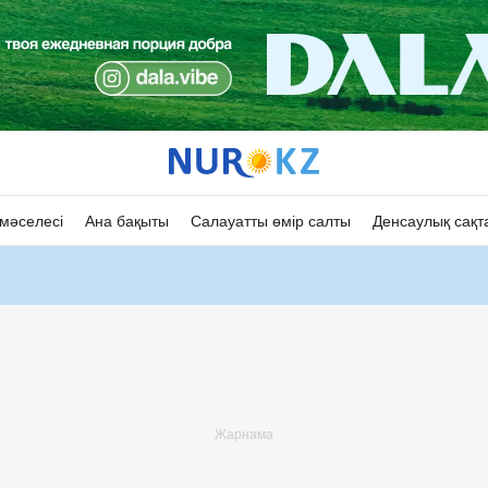
мәселесі
Ана бақыты
Салауатты өмір салты
Денсаулық сақт