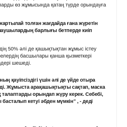
 оларды өз жұмысында қатаң түрде орындауға
 жартылай толған жағдайда ғана жүретін
олаушылардың барлығы бетперде киіп
дің 50% әлі де қашықтықтан жұмыс істеу
мелердің басшылары қанша қызметкері
здері шешеді.
ың қауіпсіздігі үшін әлі де үйде отыра
ді. Жұмыста арақашықтықты сақтап, маска
 талаптарды орындап жүру керек. Себебі,
 басталып кетуі әбден мүмкін" , - деді