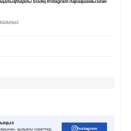
ңалықтарды біздің Instagram парақшамыздан
 жазыңыз
рыңыз
Instagram
тарынан, қызықты суреттер,