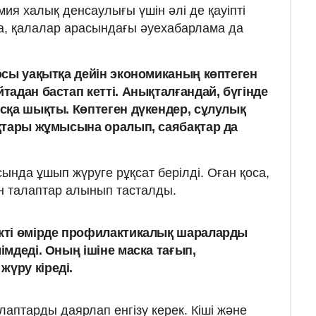
я халық денсаулығы үшін әлі де қауіпті
а, қалалар арасындағы әуехабарлама да
осы уақытқа дейін экономиканың көптеген
адан бастап кетті. Анықталғандай, бүгінде
сқа шықты. Көптеген дүкендер, сұлулық
қтары жұмысына оралып, саябақтар да
сында ұшып жүруге рұқсат берілді. Оған қоса,
н талаптар алынып тасталды.
ікті өмірде профилактикалық шараларды
лімдеді. Оның ішіне маска тағып,
жүру кіреді.
лаптарды даярлап енгізу керек. Кіші және