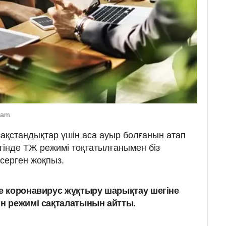
ram
зақстандықтар үшін аса ауыр болғанын атап
бүгінде ТЖ режимі тоқтатылғанымен біз
серген жоқпыз.
де коронавирус жұқтыру шарықтау шегіне
ин режимі сақталатынын айтты.