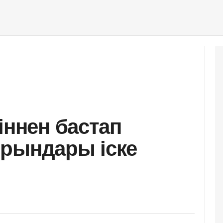
іннен бастап
орындары іске