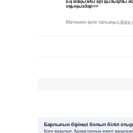
Ең маңызды әрі қызықты жа
оқыңыздар>>
Мәтіннен қате тапсаңыз,
бізге
Барлығын бірінші болып біліп оты
Бізге жазылып, Қазақстанның өзекті жаңалық