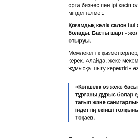
орта бизнес пен ірі кәсіп
міндеттелмек.
Қоғамдық көлік салон іші
болады. Басты шарт - ж
отыруы.
Мемлекеттік қызметкерлер
керек. Алайда, жеке меке
жұмысқа шығу керектігін ө
«Көпшілік өз жеке басын
тұрғаны дұрыс болар е
тағып және санитарлық
індеттің екінші толқыны
Тоқаев.