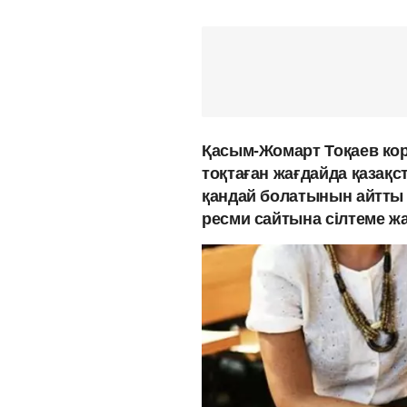
Қасым-Жомарт Тоқаев кор
тоқтаған жағдайда қазақс
қандай болатынын айтты
ресми сайтына сілтеме жа