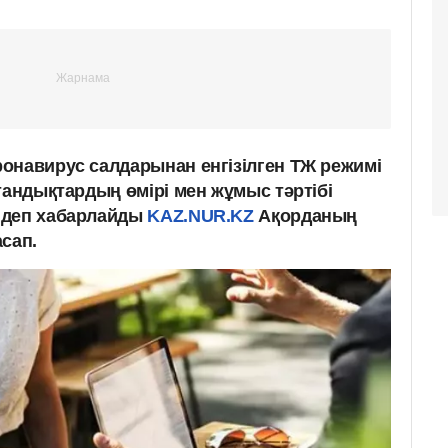
онавирус салдарынан енгізілген ТЖ режимі
тандықтардың өмірі мен жұмыс тәртібі
 деп хабарлайды
KAZ.NUR.KZ
Ақорданың
сап.