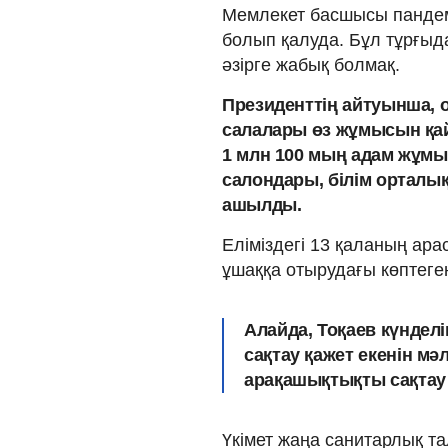
Мемлекет басшысы пандеми
болып қалуда. Бұл тұрғыд
әзірге жабық болмақ.
Президенттің айтуынша, 
салалары өз жұмысын қайт
1 млн 100 мың адам жұмы
салондары, білім орталы
ашылды.
Еліміздегі 13 қаланың ара
ұшаққа отырудағы көптеге
Алайда, Тоқаев күндел
сақтау қажет екенін мә
арақашықтықты сақтау 
Үкімет жаңа санитарлық та