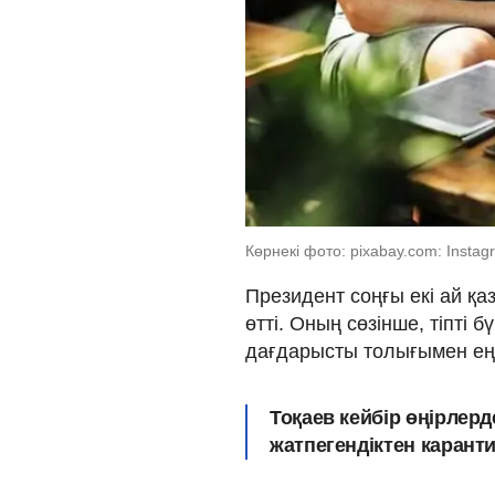
Көрнекі фото: pixabay.com: Instag
Президент cоңғы екі ай қа
өтті. Оның сөзінше, тіпті 
дағдарысты толығымен ең
Тоқаев кейбір өңірлер
жатпегендіктен карант