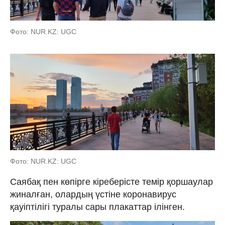
Фото: NUR.KZ: UGC
Фото: NUR.KZ: UGC
Саябақ пен көпірге кіреберісте темір қоршаулар
жиналған, олардың үстіне коронавирус
қауіптілігі туралы сары плакаттар ілінген.