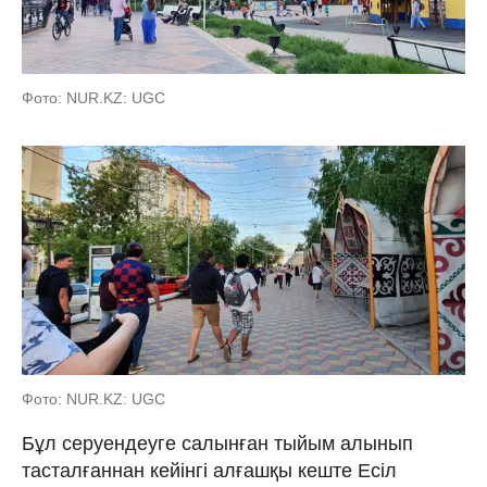
Фото: NUR.KZ: UGC
Фото: NUR.KZ: UGC
Бұл серуендеуге салынған тыйым алынып
тасталғаннан кейінгі алғашқы кеште Есіл