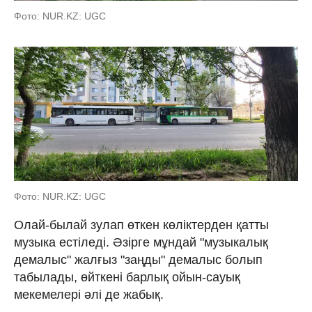
Фото: NUR.KZ: UGC
Фото: NUR.KZ: UGC
Олай-былай зулап өткен көліктерден қатты
музыка естіледі. Әзірге мұндай "музыкалық
демалыс" жалғыз "заңды" демалыс болып
табылады, өйткені барлық ойын-сауық
мекемелері әлі де жабық.