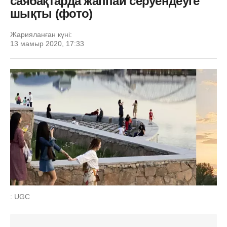
саябақтарда жаппай серуендеуге
шықты (фото)
Жарияланған күні:
13 мамыр 2020, 17:33
: UGC