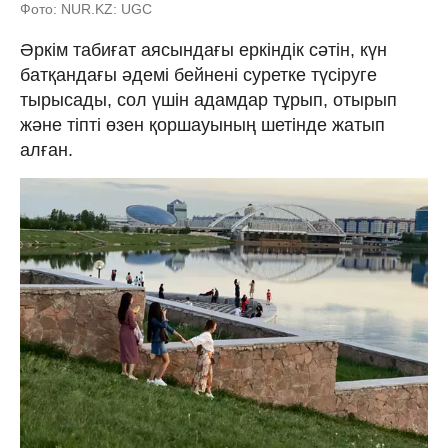
Фото: NUR.KZ: UGC
Әркім табиғат аясындағы еркіндік сәтін, күн
батқандағы әдемі бейнені суретке түсіруге
тырысады, сол үшін адамдар тұрып, отырып
және тіпті өзен қоршауының шетінде жатып
алған.