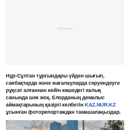
Нұр-Сұлтан тұрғындары үйден шығып,
саябақтарда және жағалауларда серуендеуге
рұқсат алғаннан кейін көшедегі халық
санында шек жоқ. Елорданың демалыс
аймақтарының қазіргі келбетін
KAZ.NUR.KZ
ұсынған фоторепортаждан тамашалаңыздар.