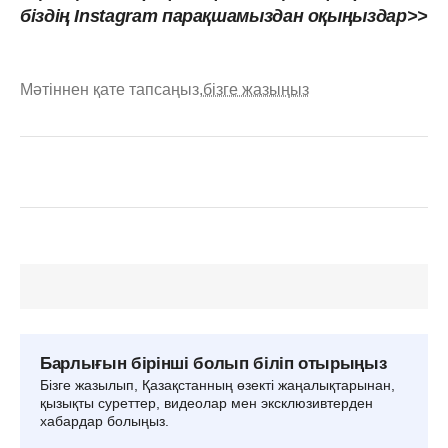
біздің Instagram парақшамыздан оқыңыздар>>
Мәтіннен қате тапсаңыз,
бізге жазыңыз
Барлығын бірінші болып біліп отырыңыз
Бізге жазылып, Қазақстанның өзекті жаңалықтарынан,
қызықты суреттер, видеолар мен эксклюзивтерден
хабардар болыңыз.