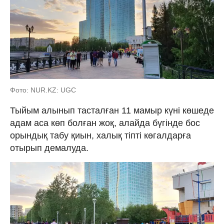
Фото: NUR.KZ: UGC
Тыйым алынып тасталған 11 мамыр күні көшеде
адам аса көп болған жоқ, алайда бүгінде бос
орындық табу қиын, халық тіпті көгалдарға
отырып демалуда.