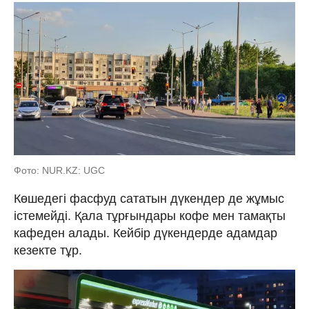
Фото: NUR.KZ: UGC
Көшедегі фасфуд сататын дүкендер де жұмыс
істемейді. Қала тұрғындары кофе мен тамақты
кафеден алады. Кейбір дүкендерде адамдар
кезекте тұр.