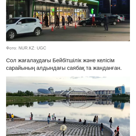
Фото: NUR.KZ: UGC
Сол жағалаудағы Бейбітшілік және келісім
сарайының алдындағы саябақ та жанданған.