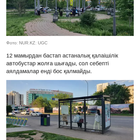
Фото: NUR.KZ: UGC
12 мамырдан бастап астаналық қалаішілік
автобустар жолға шығады, сол себепті
аялдамалар енді бос қалмайды.