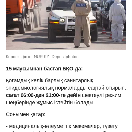
Көрнекі фото: NUR.KZ: Depositphotos
15 маусымнан бастап БҚО-да:
Қоғамдық көлік барлық санитарлық-
эпидемиологиялық нормаларды сақтай отырып,
сағат 06:00-ден 21:00-ге дейін
шектеулі режим
шеңберінде жұмыс істейтін болады.
Сонымен қатар:
- медициналық-әлеуметтік мекемелер, түзету