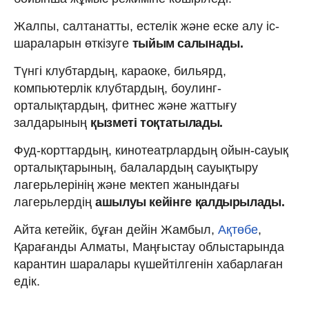
Жалпы, салтанатты, естелік және еске алу іс-
шараларын өткізуге
тыйым салынады.
Түнгі клубтардың, караоке, бильярд,
компьютерлік клубтардың, боулинг-
орталықтардың, фитнес және жаттығу
залдарының
қызметі тоқтатылады.
Фуд-корттардың, кинотеатрлардың ойын-сауық
орталықтарының, балалардың сауықтыру
лагерьлерінің және мектеп жанындағы
лагерьлердің
ашылуы кейінге қалдырылады.
Айта кетейік, бұған дейін Жамбыл,
Ақтөбе
,
Қарағанды Алматы, Маңғыстау облыстарында
карантин шаралары күшейтілгенін хабарлаған
едік.