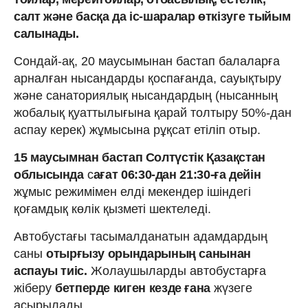
салт және басқа да іс-шаралар өткізуге тыйым
салынады.
Сондай-ақ, 20 маусымынан бастап балаларға
арналған нысандарды қоспағанда, сауықтыру
және санаториялық нысандардың (нысанның
жобалық қуаттылығына қарай толтыру 50%-дан
аспау керек) жұмысына рұқсат етіліп отыр.
15 маусымнан бастап Солтүстік Қазақстан
облысында
с
ағат 06:30-дан 21:30-ға дейін
жұмыс режимімен елді мекендер ішіндегі
қоғамдық көлік қызметі шектеледі.
Автобустағы тасымалданатын адамдардың
саны
отырғызу орындарының санынан
аспауы тиіс.
Жолаушыларды автобустарға
жіберу
бетперде киген кезде ғана
жүзеге
асырылады