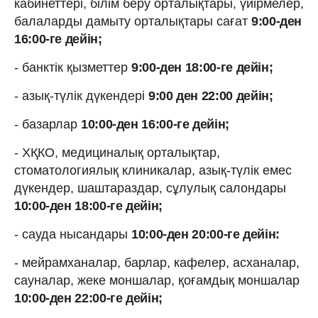
кабинеттері, білім беру орталықтары, үйірмелер,
балаларды дамыту орталықтары сағат
9:00-ден
16:00-ге дейін;
- банктік қызметтер
9:00-ден 18:00-ге дейін;
- азық-түлік дүкендері
9:00 ден 22:00 дейін;
- базарлар
10:00-ден 16:00-ге дейін;
- ХҚКО, медициналық орталықтар,
стоматологиялық клиникалар, азық-түлік емес
дүкендер, шаштараздар, сұлулық салондары
10:00-ден 18:00-ге дейін;
- сауда нысандары
10:00-ден 20:00-ге дейін:
- мейрамханалар, барлар, кафелер, асханалар,
сауналар, жеке моншалар, қоғамдық моншалар
10:00-ден 22:00-ге дейін;