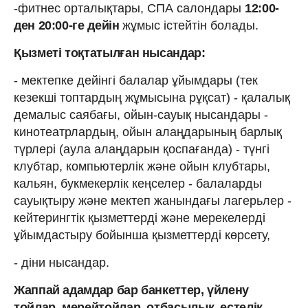
-фитнес орталықтары, СПА салондары
12:00-
ден 20:00-ге дейін
жұмыс істейтін болады.
Қызметі тоқтатылған нысандар:
- мектепке дейінгі балалар ұйымдары (тек
кезекші топтардың жұмысына рұқсат) - қалалық
демалыс саябағы, ойын-сауық нысандары -
кинотеатрлардың, ойын алаңдарының барлық
түрлері (аула алаңдарын қоспағанда) - түнгі
клубтар, компьютерлік және ойын клубтары,
кальян, букмекерлік кеңселер - балаларды
сауықтыру және мектеп жанындағы лагерьлер -
кейтерингтік қызметтерді және мерекелерді
ұйымдастыру бойынша қызметтерді көрсету,
- діни нысандар.
Жаппай адамдар бар банкеттер, үйлену
тойлар, мерейтойлар, отбасылық, естелік,