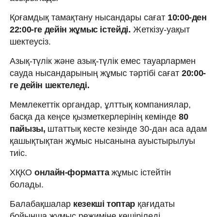
Қоғамдық тамақтану нысандары сағат
10:00-ден
22:00-ге дейін жұмыс істейді.
Жеткізу-уақыт
шектеусіз.
Азық-түлік және азық-түлік емес тауарлармен
сауда нысандарының жұмыс тәртібі сағат
20:00-
ге дейін шектеледі.
Мемлекеттік органдар, ұлттық компаниялар,
басқа да кеңсе қызметкерлерінің кемінде
80
пайызы,
штаттық кесте кезінде 30-дан аса адам
қашықтықтан жұмыс нысанына ауыстырылуы
тиіс.
ХҚКО
онлайн-форматта
жұмыс істейтін
болады.
Балабақшалар
кезекші топтар
қағидаты
бойынша жұмыс режиміне көшіріледі.