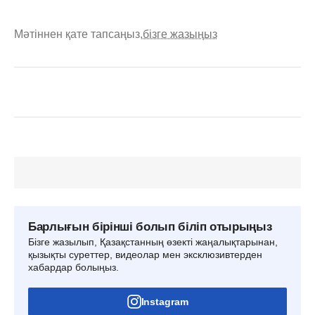
Мәтіннен қате тапсаңыз,
бізге жазыңыз
Барлығын бірінші болып біліп отырыңыз
Бізге жазылып, Қазақстанның өзекті жаңалықтарынан,
қызықты суреттер, видеолар мен эксклюзивтерден
хабардар болыңыз.
Instagram