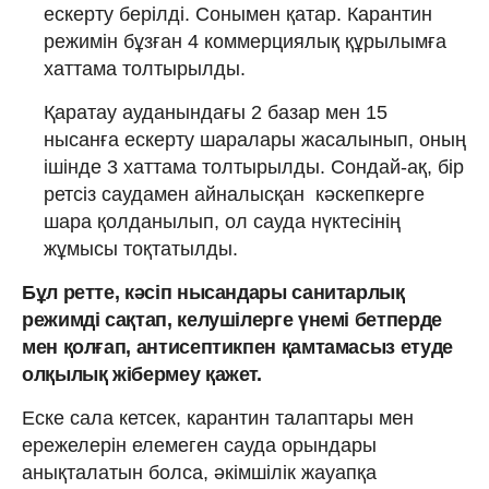
ескерту берілді. Сонымен қатар. Карантин
режимін бұзған 4 коммерциялық құрылымға
хаттама толтырылды.
Қаратау ауданындағы 2 базар мен 15
нысанға ескерту шаралары жасалынып, оның
ішінде 3 хаттама толтырылды. Сондай-ақ, бір
ретсіз саудамен айналысқан кәскепкерге
шара қолданылып, ол сауда нүктесінің
жұмысы тоқтатылды.
Бұл ретте, кәсіп нысандары санитарлық
режимді сақтап, келушілерге үнемі бетперде
мен қолғап, антисептикпен қамтамасыз етуде
олқылық жібермеу қажет.
Еске сала кетсек, карантин талаптары мен
ережелерін елемеген сауда орындары
анықталатын болса, әкімшілік жауапқа