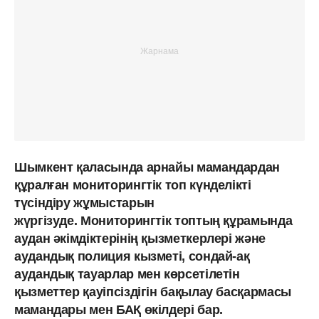
Шымкент қаласында арнайы мамандардан
құралған мониторингтік топ күнделікті
түсіндіру жұмыстарын
жүргізуде. Мониторингтік топтың құрамында
аудан әкімдіктерінің қызметкерлері және
аудандық полиция кызметі, сондай-ақ
аудандық тауарлар мен көрсетілетін
қызметтер қауіпсіздігін бақылау басқармасы
мамандары мен БАҚ өкілдері бар.