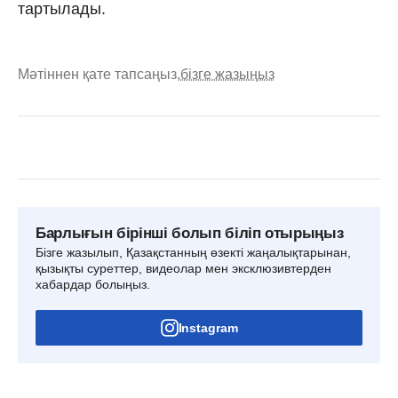
тартылады.
Мәтіннен қате тапсаңыз,
бізге жазыңыз
Барлығын бірінші болып біліп отырыңыз
Бізге жазылып, Қазақстанның өзекті жаңалықтарынан,
қызықты суреттер, видеолар мен эксклюзивтерден
хабардар болыңыз.
Instagram