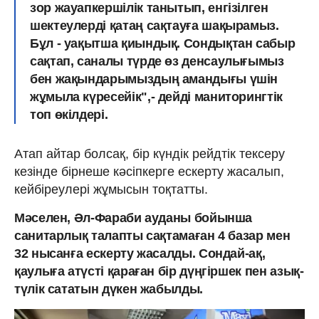
зор жауапкершілік танытып, енгізілген
шектеулерді қатаң сақтауға шақырамыз.
Бұл - уақытша қиындық. Сондықтан сабыр
сақтап, саналы түрде өз денсаулығымыз
бен жақындарымыздың амандығы үшін
жұмыла күресейік",- дейді маниторингтік
топ өкілдері.
Атап айтар болсақ, бір күндік рейдтік тексеру
кезінде бірнеше кәсіпкерге ескерту жасалып,
кейбіреулері жұмысын тоқтатты.
Мәселен, Әл-Фараби ауданы бойынша
санитарлық талапты сақтамаған 4 базар мен
32 нысанға ескерту жасалды. Сондай-ақ,
қаулыға атүсті қараған бір дүңгіршек пен азық-
түлік сататын дүкен жабылды.