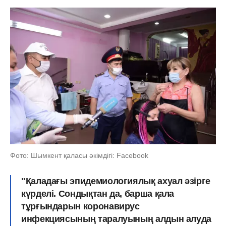
Фото: Шымкент қаласы әкімдігі: Facebook
"Қаладағы эпидемиологиялық ахуал әзірге
күрделі. Сондықтан да, барша қала
тұрғындарын коронавирус
инфекциясының таралуының алдын алуда