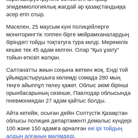
эпидемиологиялық жағдай әр қазақстандыққа
әсер етіп отыр.
Мәселен, 25 маусым күні полицейлерге
мониторингтік топпен бірге мейрамханалардың
біріндегі тойды тоқтатуға тура келді. Мерекелік
кешке тек 45 адам келген. Олар "Қыз ұзату"
тойын өткізіп жатқан.
Салтанатты жиын соңына жеткен жоқ. Енді той
ұйымдастырушыға көлемді сомада 280 мың
теңге айыппұл төлеу қажет. Облыс әкімі бірінші
орынбасарының сөзінше, Павлодар облысында
пневмониядан 27 адам қайтыс болды.
Айта кетейік, осыған дейін Солтүстік Қазақстан
облысы полиция департаменті демалыс күндері
100 және 150 адамға арналған
екі ірі тойдың
алдын алғанын мәлімдеді.