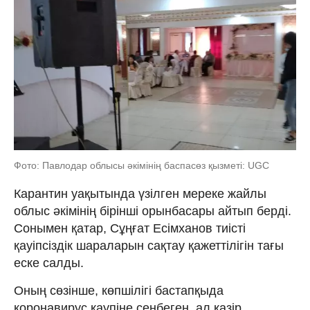
Фото: Павлодар облысы әкімінің баспасөз қызметі: UGC
Карантин уақытында үзілген мереке жайлы
облыс әкімінің бірінші орынбасары айтып берді.
Сонымен қатар, Сұңғат Есімханов тиісті
қауіпсіздік шараларын сақтау қажеттілігін тағы
еске салды.
Оның сөзінше, көпшілігі бастапқыда
коронавирус қаупіне сенбеген, ал қазір