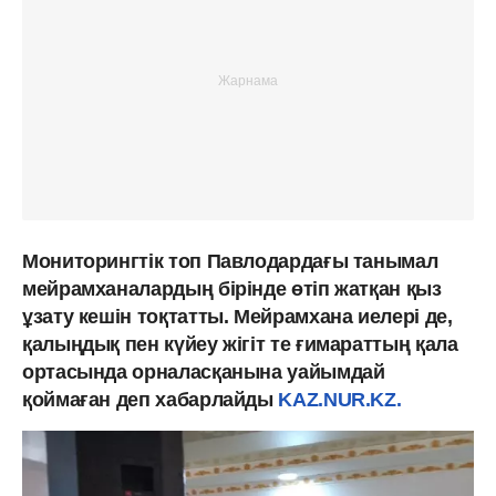
Мониторингтік топ Павлодардағы танымал
мейрамханалардың бірінде өтіп жатқан қыз
ұзату кешін тоқтатты. Мейрамхана иелері де,
қалыңдық пен күйеу жігіт те ғимараттың қала
ортасында орналасқанына уайымдай
қоймаған деп хабарлайды
KAZ.NUR.KZ.