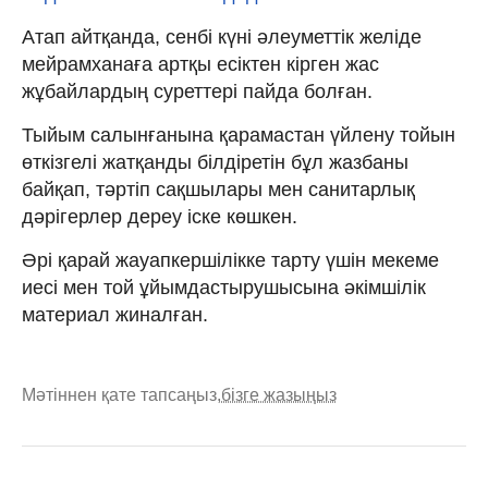
Атап айтқанда, сенбі күні әлеуметтік желіде
мейрамханаға артқы есіктен кірген жас
жұбайлардың суреттері пайда болған.
Тыйым салынғанына қарамастан үйлену тойын
өткізгелі жатқанды білдіретін бұл жазбаны
байқап, тәртіп сақшылары мен санитарлық
дәрігерлер дереу іске көшкен.
Әрі қарай жауапкершілікке тарту үшін мекеме
иесі мен той ұйымдастырушысына әкімшілік
материал жиналған.
Мәтіннен қате тапсаңыз,
бізге жазыңыз