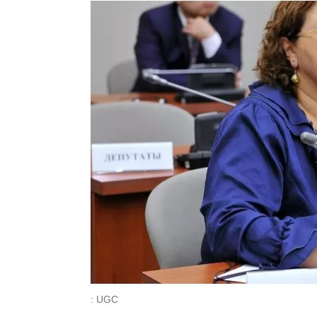
: UGC