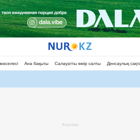
мәселесі
Ана бақыты
Салауатты өмір салты
Денсаулық сақт