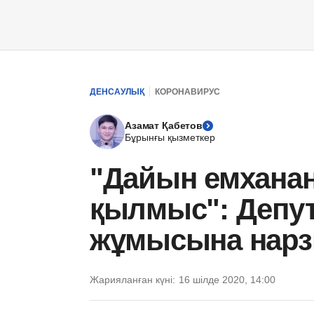
ДЕНСАУЛЫҚ
КОРОНАВИРУС
Азамат Қабетов
Бұрынғы қызметкер
"Дайын емханан
қылмыс": Депу
жұмысына нарз
Жарияланған күні:
16 шілде 2020, 14:00