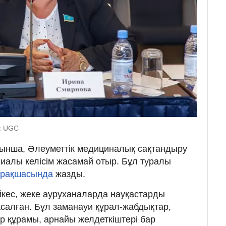
z: UGC
уынша, Әлеуметтік медициналық сақтандыру
алы келісім жасамай отыр. Бұл туралы
арақшасында
жазды.
кес, жеке ауруханаларда науқастарды
салған. Бұл заманауи құрал-жабдықтар,
 құрамы, арнайы желдеткіштері бар