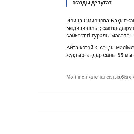
жазды депутат.
Ирина Смирнова Бақытжан
медициналық сақтандыру 
сәйкестігі туралы мәселен
Айта кетейік, соңғы мәлі
жұқтырғандар саны 65 мың
Мәтіннен қате тапсаңыз,
бізге