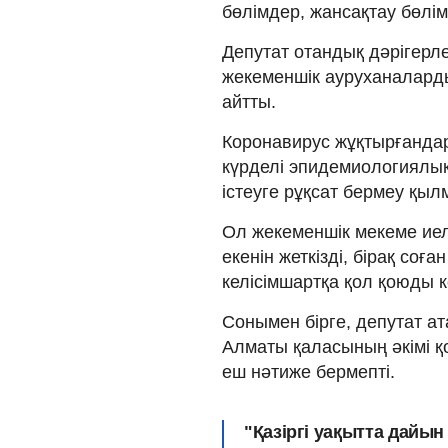
бөлімдер, жансақтау бөлім
Депутат отандық дәрігерл
жекеменшік ауруханаларды
айтты.
Коронавирус жұқтырғандар
күрделі эпидемиологиялы
істеуге рұқсат бермеу қы
Ол жекеменшік мекеме иел
екенін жеткізді, бірақ соғ
келісімшартқа қол қоюды ке
Сонымен бірге, депутат ат
Алматы қаласының әкімі 
еш нәтиже бермепті.
"Қазіргі уақытта дайы