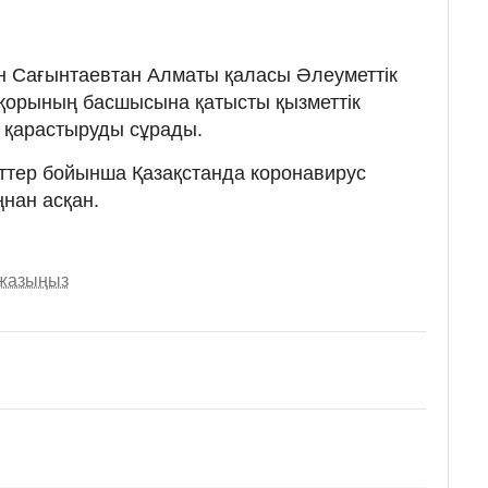
 Сағынтаевтан Алматы қаласы Әлеуметтік
қорының басшысына қатысты қызметтік
і қарастыруды сұрады.
меттер бойынша Қазақстанда коронавирус
нан асқан.
 жазыңыз