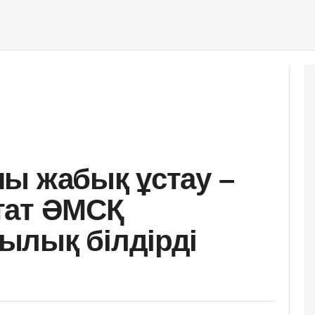
ы жабық ұстау –
тат ӘМСҚ
ылық білдірді