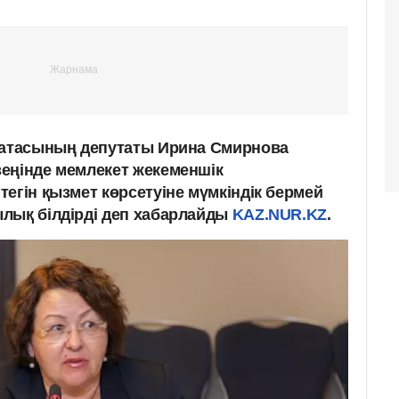
латасының депутаты Ирина Смирнова
еңінде мемлекет жекеменшік
егін қызмет көрсетуіне мүмкіндік бермей
лық білдірді деп хабарлайды
KAZ.NUR.KZ
.