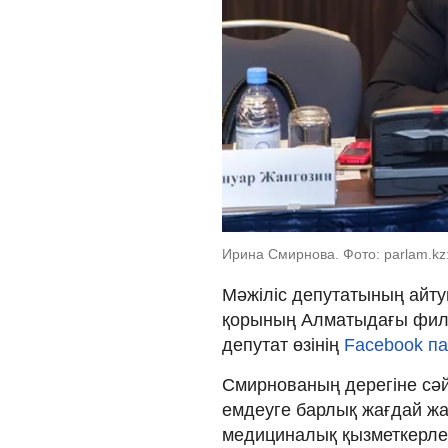
Ирина Смирнова. Фото: parlam.k
Мәжіліс депутатының айт
қорының Алматыдағы фили
депутат өзінің
Facebook п
Смирнованың дерегіне сәй
емдеуге барлық жағдай жа
медициналық қызметкерлер