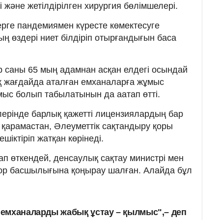
і және жетілдірілген хирургия бөлімшелері.
ерге пандемиямен күресте көмектесуге
ң өздері ниет білдіріп отырғандығын баса
 саны 65 мың адамнан асқан елдегі осындай
қ жағдайда аталған емханаларға жұмыс
лмыс болып табылатынын да аатап өтті.
ерінде барлық қажетті лицензиялардың бар
ан қарамастан, Әлеуметтік сақтандыру қоры
шіктіріп жатқан көрінеді.
ап өткендей, денсаулық сақтау министрі мен
қор басшылығына қоңырау шалған. Алайда бұл
н емханаларды жабық ұстау – қылмыс",– деп