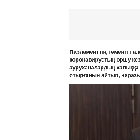
Парламенттің төменгі па
коронавирустың өршу кез
ауруханалардың халыққа т
отырғанын айтып, наразы