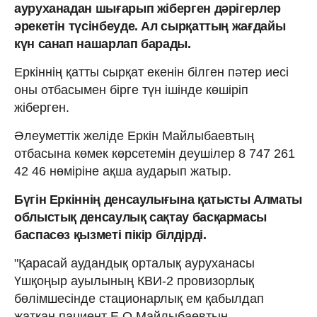
ауруханадан шығарып жіберген дәрігерлер
әрекетін түсінбеуде. Ал сырқаттың жағдайы
күн санап нашарлап барады.
Еркіннің қатты сырқат екенін білген пәтер иесі
оны отбасымен бірге түн ішінде көшіріп
жіберген.
Әлеуметтік желіде Еркін Майлыбаевтың
отбасына көмек көрсетемін деушілер 8 747 261
42 46 нөміріне ақша аударып жатыр.
Бүгін Еркіннің денсаулығына қатысты Алматы
облыстық денсаулық сақтау басқармасы
баспасөз қызметі пікір білдірді.
"Қарасай аудандық орталық ауруханасы
Үшқоңыр ауылының КВИ-2 провизорлық
бөлімшесінде стационарлық ем қабылдап
жатқан пациент Е.О.Майлыбаевтың