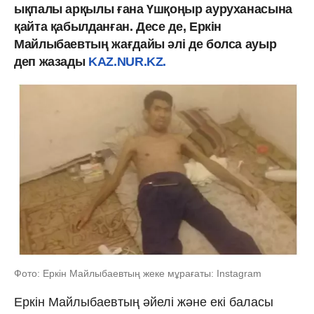
ықпалы арқылы ғана Үшқоңыр ауруханасына
қайта қабылданған. Десе де, Еркін
Майлыбаевтың жағдайы әлі де болса ауыр
деп жазады
KAZ.NUR.KZ.
Фото: Еркін Майлыбаевтың жеке мұрағаты: Instagram
Еркін Майлыбаевтың әйелі және екі баласы