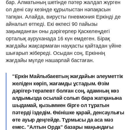
бар. Алматының шетінде пәтер жалдап жүрген
ол дені сау кезінде құрылыстан нәпақасын
тапқан. Алайда, вирусты пневмония Еркінді де
айналып өтпеді. Екі өкпесі 90 пайызы
зақымданған оны дәрігерлер Қаскелеңдегі
орталық ауруханада 16 күн емдеген. Бірақ
жағдайы жақсармаған науқасты қайтадан үйіне
шығарып жібереді. Осыдан соң, Еркіннің
жағдайы мүлде нашарлай бастаған.
"Еркін Майлыбаевтың жағдайын әлеуметтік
желіден көріп, жағамды ұстадым. Өзім
дәрігер-терапевт болған соң, адамның көз
алдымызда осылай солып бара жатқанына
шыдамай, қызыммен бірге ол тұратын
пәтерді іздедім. Өкінішке қарай, денсаулығы
өте ауыр деңгейде. Тұрмысы да аса мәз
емес. "Алтын Орда" базары маңындағы