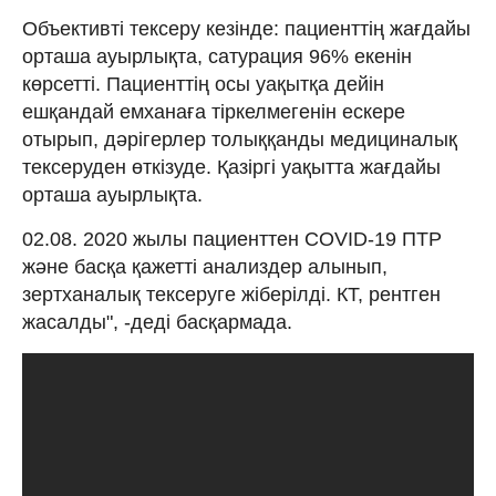
Объективті тексеру кезінде: пациенттің жағдайы
орташа ауырлықта, сатурация 96% екенін
көрсетті. Пациенттің осы уақытқа дейін
ешқандай емханаға тіркелмегенін ескере
отырып, дәрігерлер толыққанды медициналық
тексеруден өткізуде. Қазіргі уақытта жағдайы
орташа ауырлықта.
02.08. 2020 жылы пациенттен COVID-19 ПТР
және басқа қажетті анализдер алынып,
зертханалық тексеруге жіберілді. КТ, рентген
жасалды", -деді басқармада.