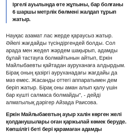
Іргелі ауылында өте жұпыны, бар болғаны
6 шаршы метрлік бөлмені жалдап тұрып
жатыр.
Науқас азамат лас жерде қараусыз жатыр.
Әйелі жағдайды түсіндіргендей болды. Сол
арада мен жедел жәрдем шақырып, адамды
бұлай тастауға болмайтынын айтып, Еркін
Майлыбаевты қайтадан ауруханаға алдырдым.
Бірақ оның қазіргі ауруханадағы жағдайы да
мәз емес. Жасанды оттегі аппаратымен дем
беріп жатыр. Бірақ оны аман алып қалу үшін
бар күшті салмаса болмайды", - дейді
алматылық дәрігер Айзада Раисова.
Еркін Майлыбаевтың ауыр халін көрген желі
қолданушылары оған қаржылай көмек беруде.
Көпшілігі беті бері қарамаған адамды