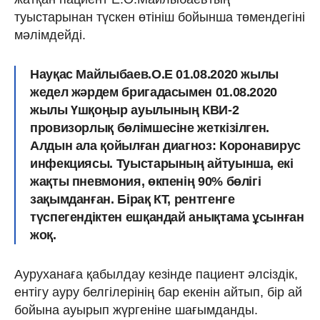
туыстарынан түскен өтініш бойынша төмендегіні
мәлімдейді.
Науқас Майлыбаев.О.Е 01.08.2020 жылы
жедел жәрдем бригадасымен 01.08.2020
жылы Үшқоңыр ауылының КВИ-2
провизорлық бөлімшесіне жеткізілген.
Алдын ала қойылған диагноз: Коронавирус
инфекциясы. Туыстарының айтуынша, екі
жақты пневмония, өкпенің 90% бөлігі
зақымданған. Бірақ КТ, рентгенге
түспегендіктен ешқандай анықтама ұсынған
жоқ.
Ауруханаға қабылдау кезінде пациент әлсіздік,
ентігу ауру белгілерінің бар екенін айтып, бір ай
бойына ауырып жүргеніне шағымданды.