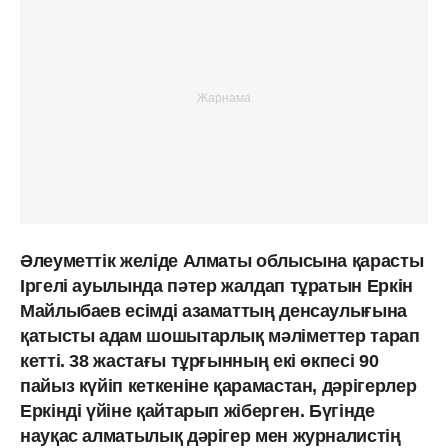
Әлеуметтік желіде Алматы облысына қарасты
Іргелі ауылында пәтер жалдап тұратын Еркін
Майлыбаев есімді азаматтың денсаулығына
қатысты адам шошытарлық мәліметтер тарап
кетті. 38 жастағы тұрғынның екі өкпесі 90
пайыз күйіп кеткеніне қарамастан, дәрігерлер
Еркінді үйіне қайтарып жіберген. Бүгінде
науқас алматылық дәрігер мен журналистің