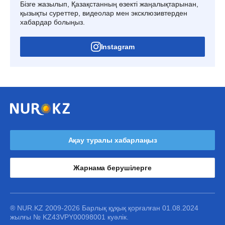
Бізге жазылып, Қазақстанның өзекті жаңалықтарынан,
қызықты суреттер, видеолар мен эксклюзивтерден
хабардар болыңыз.
Instagram
Ақау туралы хабарлаңыз
Жарнама берушілерге
® NUR.KZ 2009-2026 Барлық құқық қорғалған 01.08.2024
жылғы № KZ43VPY00098001 куәлік.