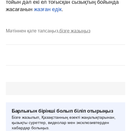
тойын дәл екі ел тоғысқан сызықтың бойында
жасағанын
жазған едік
.
Мәтіннен қате тапсаңыз,
бізге жазыңыз
Барлығын бірінші болып біліп отырыңыз
Бізге жазылып, Қазақстанның өзекті жаңалықтарынан,
қызықты суреттер, видеолар мен эксклюзивтерден
хабардар болыңыз.