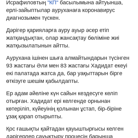
Исрафиловтың
"КП"
басылымына айтуынша,
ерлі-зайыптылар ауруханаға коронавирус
диагнозымен түскен.
Дәрігер қарияларға ауру ауыр әсер етіп
жатқандықтан, олар жансақтау бөліміне жиі
жатқызылатынын айтты.
Аурухана ішінен шыға алмайтындарын түсінген
93 жастағы Әли мен 83 жастағы Хадидат екеуі
екі палатада жатса да, бар уақыттарын бірге
өткізуге шешім қабылдапты.
Ер адам әйеліне күн сайын кездесуге келіп
отырған. Хадидат ері келгенде орнынан
көтеріліп, күйеуінің қолынан ұстап, бір-біріне
ұзақ қарап отырыпты.
Қос ғашықты қайтадан қауыштырғысы келген
дәрігерлер сауықтыру процесін барынша