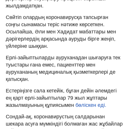
жылдамдатқан.
Сөйтіп олардың коронавирусқа тапсырған
соңғы сынамасы теріс нәтиже көрсеткен.
Осылайша, Әли мен Хадидат мабаттары мен
дәрігерлердің арқасында ауруды бірге жеңіп,
үйлеріне шыққан.
Ерлі-зайыптыларды ауруханадан шығаруға тек
туыстары ғана емес, пациенттер мен
аурухананың медициналық қызметкерлері де
қатысқан.
Естеріңізге сала кетейік, бұған дейін әлемдегі
ең қарт ерлі-зайыптылар 79 жыл жұптары
жазылмауының құпиясымен
бөліскен еді.
Сондай-ақ, коронавирустың салдарынан
шекара асуға мүмкіндігі болмаған жас жұбайлар