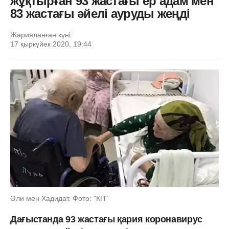
жұқтырған 93 жастағы ер адам мен
83 жастағы әйелі ауруды жеңді
Жарияланған күні:
17 қыркүйек 2020, 19:44
Әли мен Хадидат. Фото: "КП"
Дағыстанда 93 жастағы қария коронавирус