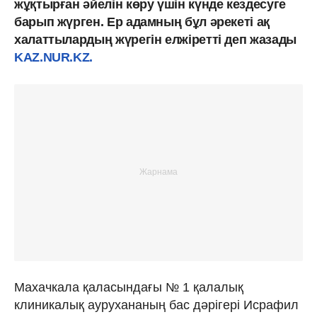
жұқтырған әйелін көру үшін күнде кездесуге
барып жүрген. Ер адамның бұл әрекеті ақ
халаттылардың жүрегін елжіретті деп жазады
KAZ.NUR.KZ.
Махачкала қаласындағы № 1 қалалық
клиникалық аурухананың бас дәрігері Исрафил