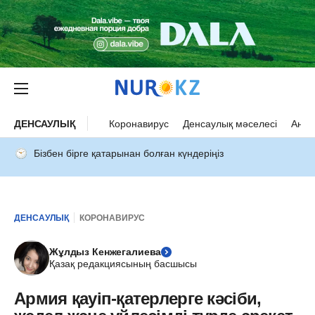
ДЕНСАУЛЫҚ
Коронавирус
Денсаулық мәселесі
Ана 
Бізбен бірге қатарынан болған күндеріңіз
ДЕНСАУЛЫҚ
КОРОНАВИРУС
Жұлдыз Кенжегалиева
Қазақ редакциясының басшысы
Армия қауіп-қатерлерге кәсіби,