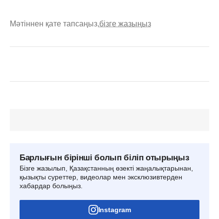
Мәтіннен қате тапсаңыз,
бізге жазыңыз
Барлығын бірінші болып біліп отырыңыз
Бізге жазылып, Қазақстанның өзекті жаңалықтарынан,
қызықты суреттер, видеолар мен эксклюзивтерден
хабардар болыңыз.
Instagram