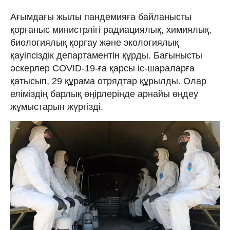
Ағымдағы жылы пандемияға байланысты
қорғаныс министрлігі радиациялық, химиялық,
биологиялық қорғау және экологиялық
қауіпсіздік департаментін құрды. Бағынысты
әскерлер COVID-19-ға қарсы іс-шараларға
қатысып, 29 құрама отрядтар құрылды. Олар
еліміздің барлық өңірлерінде арнайы өңдеу
жұмыстарын жүргізді.