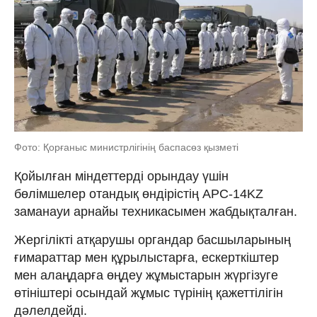
Фото: Қорғаныс министрлігінің баспасөз қызметі
Қойылған міндеттерді орындау үшін
бөлімшелер отандық өндірістің АРС-14KZ
заманауи арнайы техникасымен жабдықталған.
Жергілікті атқарушы органдар басшыларының
ғимараттар мен құрылыстарға, ескерткіштер
мен алаңдарға өңдеу жұмыстарын жүргізуге
өтініштері осындай жұмыс түрінің қажеттілігін
дәлелдейді.