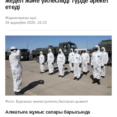
жедел және үйлесімді түрде әрекет
етеді
Жарияланған күні:
26 қыркүйек 2020, 16:23
Фото: Қорғаныс министрлігінің баспасөз қызметі
Алматыға жұмыс сапары барысында