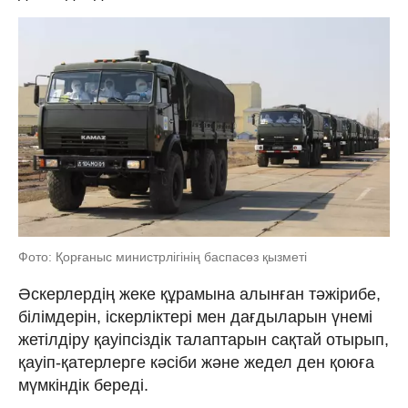
Фото: Қорғаныс министрлігінің баспасөз қызметі
Әскерлердің жеке құрамына алынған тәжірибе,
білімдерін, іскерліктері мен дағдыларын үнемі
жетілдіру қауіпсіздік талаптарын сақтай отырып,
қауіп-қатерлерге кәсіби және жедел ден қоюға
мүмкіндік береді.