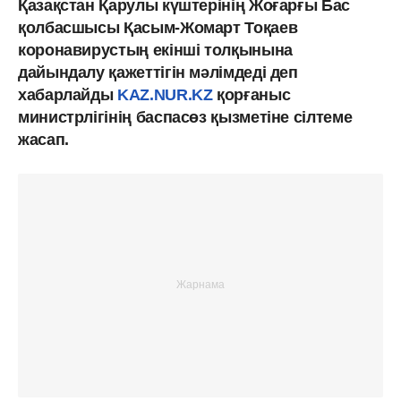
Қазақстан Қарулы күштерінің Жоғарғы Бас
қолбасшысы Қасым-Жомарт Тоқаев
коронавирустың екінші толқынына
дайындалу қажеттігін мәлімдеді деп
хабарлайды
KAZ.NUR.KZ
қорғаныс
министрлігінің баспасөз қызметіне сілтеме
жасап.