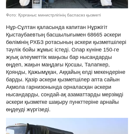
Фото: Қорғаныс министрлігінің баспасөз қызметі
Нұр-Сұлтан қаласында капитан Нұржігіт
Қыстаубаевтың басшылығымен 68665 әскери
бөлімінің РХБЗ ротасының әскери қызметшілері
тәулік бойы жұмыс істеді. Олар күніне 150-ге
жуық әлеуметтік маңызы бар нысандарды
өңдеп, жақын маңдағы Қосшы, Талапкер,
Қоянды, Қажымұқан, Аққайың елді мекендеріне
барды. Қазір әскери қызметшілер апта сайын
Ақмола гарнизонында орналасқан әскери
нысандарды, сондай-ақ азаматтарды мерзімді
әскери қызметке шақыру пункттеріне арнайы
өңдеуді жүргізеді.