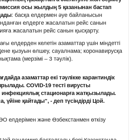
омиссия осы жылдың 5 қазанынан бастап
дады
: басқа елдермен әуе байланысын
анданған елдерге жасалатын рейс санын
кияға жасалатын рейс санын қысқарту.
тағы елдерден келетін азаматтар үшін міндетті
 Дене қызуын өлшеу, сауалнама; коронавирусқа
қтама (мерзімі – 3 тәулік).
дайда азаматтар екі тәулікке карантиндік
рылады. COVID-19 тесті вирусты
, инфекциялық стационарға жатқызылады.
 үйіне қайтады", - деп түсіндірді Цой.
О елдерімен және Өзбекстанмен өткізу
й Цой пандемия басталғалы бері Қазақстанда