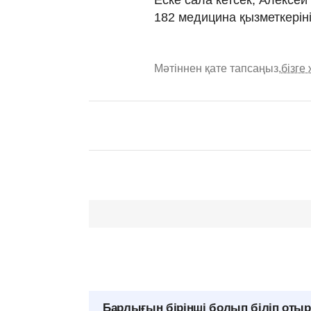
182 медицина қызметкерін
Мәтіннен қате тапсаңыз,
бізге
Барлығын бірінші болып біліп оты