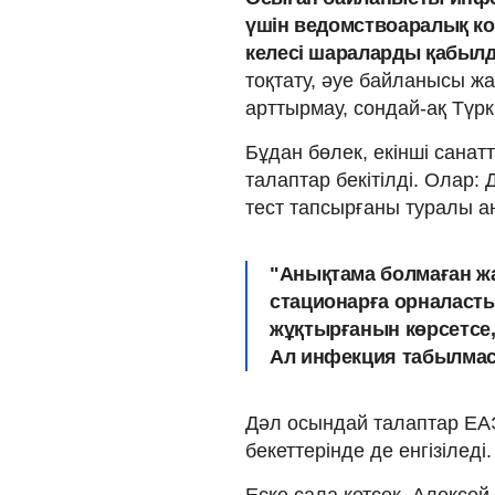
үшін ведомствоаралық к
келесі шараларды қабыл
тоқтату, әуе байланысы ж
арттырмау, сондай-ақ Түр
Бұдан бөлек, екінші санат
талаптар бекітілді. Олар:
тест тапсырғаны туралы аны
"Анықтама болмаған жағ
стационарға орналасты
жұқтырғанын көрсетсе
Ал инфекция табылмаса,
Дәл осындай талаптар ЕАЭ
бекеттерінде де енгізіледі.
Еске сала кетсек, Алексе