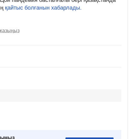
ің
қайтыс болғанын хабарлады.
 жазыңыз
рыңыз