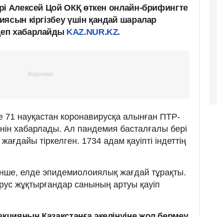
рі Алексей Цой ОКҚ өткен онлайн-брифингте
иясын кіргізбеу үшін қандай шаралар
деп хабарлайды
KAZ.NUR.KZ.
те 71 науқастан коронавирусқа алынған ПТР-
енін хабарлады. Ал пандемия басталғалы бері
жағдайы тіркелген. 1734 адам қауіпті індеттің
нше, елде эпидемиолоиялық жағдай тұрақты.
рус жұқтырғандар санының артуы қауіп
цияның Қазақстанға әкелінуіне жол бермеу