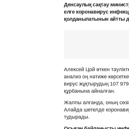
Денсаулық сақтау минист
елге коронавирус инфекц
қолданылатынын айтты 
Алексей Цой өткен тәулік
анализ оң нәтиже көрсетк
вирус жұқтырудың 107 979 
құрбанына айналған.
Жалпы алғанда, оның сөзі
Алайда шетелде коронави
тудырады.
Осыған байланысты инфек