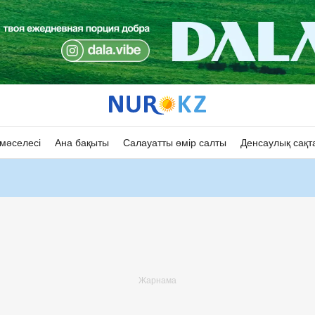
мәселесі
Ана бақыты
Салауатты өмір салты
Денсаулық сақт