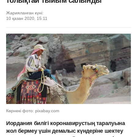
толықтай тыйым салынды
Жарияланған күні:
10 қазан 2020, 15:11
Көрнекі фото: pixabay.com
Иордания билігі коронавирустың таралуына
жол бермеу үшін демалыс күндеріне шектеу