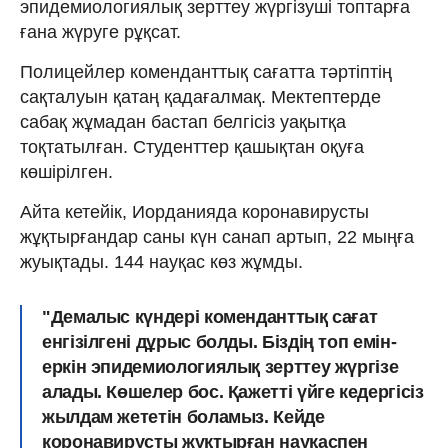
эпидемиологиялық зерттеу жүргізуші топтарға
ғана жүруге рұқсат.
Полицейлер коменданттық сағатта тәртіптің
сақталуын қатаң қадағалмақ. Мектептерде
сабақ жұмадан бастап белгісіз уақытқа
тоқтатылған. Студенттер қашықтан оқуға
көшірілген.
Айта кетейік, Иорданияда коронавирусты
жұқтырғандар саны күн санап артып, 22 мыңға
жуықтады. 144 науқас көз жұмды.
"Демалыс күндері коменданттық сағат
енгізілгені дұрыс болды. Біздің топ емін-
еркін эпидемиологиялық зерттеу жүргізе
алады. Көшелер бос. Қажетті үйге кедергісіз
жылдам жететін боламыз. Кейде
коронавирусты жұқтырған науқаспен