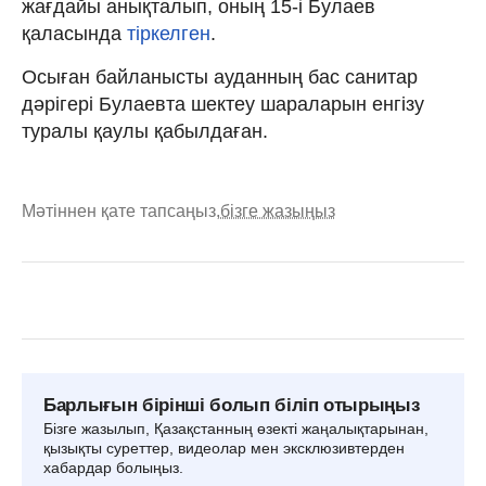
жағдайы анықталып, оның 15-і Булаев
қаласында
тіркелген
.
Осыған байланысты ауданның бас санитар
дәрігері Булаевта шектеу шараларын енгізу
туралы қаулы қабылдаған.
Мәтіннен қате тапсаңыз,
бізге жазыңыз
Барлығын бірінші болып біліп отырыңыз
Бізге жазылып, Қазақстанның өзекті жаңалықтарынан,
қызықты суреттер, видеолар мен эксклюзивтерден
хабардар болыңыз.