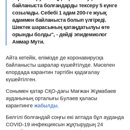
байланыста болғандарды тексеру 5 күнге
созылады. Себебі 1 адам 200-ге жуық
адаммен байланыста болып үлгіреді.
Шектек шарасының қатаңдатылуы өте
орынды болды", - дейді эпидемиолог
Аммар Мути.
Айта кетейік, елімізде де коронавирусқа
байланысты шаралар күшейтілуде. Мәселен
елордада карантин тәртібін қадағалау
күшейтілген.
Сонымен қатар СҚО-дағы Мағжан Жұмабаев
ауданының орталығы Булаев қаласы
карантинге
жабылды
.
Белгілі болғандай соңғы екі аптада бұл ауданда
COVID-19 инфекциясын жұқтырудың 24