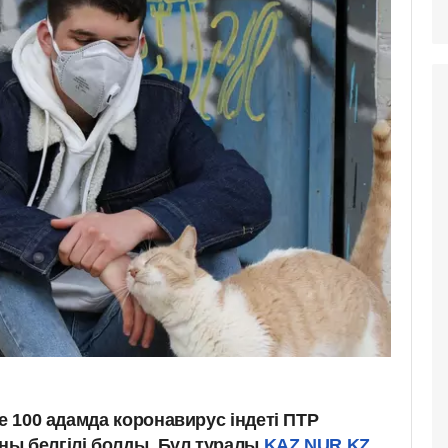
те 100 адамда коронавирус індеті ПТР
ы белгілі болды. Бұл туралы
KAZ.NUR.KZ