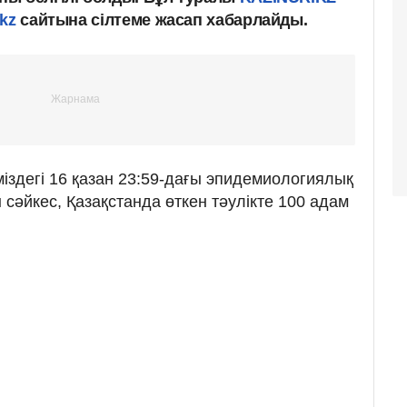
kz
сайтына сілтеме жасап хабарлайды.
іздегі 16 қазан 23:59-дағы эпидемиологиялық
сәйкес, Қазақстанда өткен тәулікте 100 адам