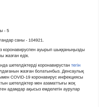
ы - 5
андар саны - 104921.
 біз коронавируспен ауырып шыққаныңызды
ы жазған едік.
нда шетелдіктерді коронавирустан
тегін
лдағанын жазған болатынбыз. Денсаулық
ғымен COVID-19 коронавирус инфекциясы
тын шетелдіктер мен азаматтығы жоқ
ген адамдар ақысыз емделетін аурулар