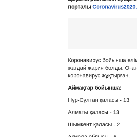
порталы
Coronavirus2020.
Коронавирус бойынша елім
жағдай жария болды. Оған 
коронавирус жұқтырған.
Аймақтар бойынша:
Нұр-Сұлтан қаласы - 13
Алматы қаласы - 13
Шымкент қаласы - 2
Ақмола облысы - 6