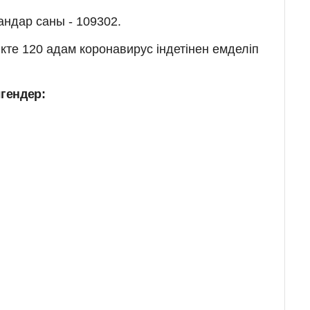
ндар саны - 109302.
кте 120 адам коронавирус індетінен емделіп
гендер: