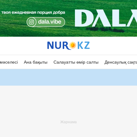
мәселесі
Ана бақыты
Салауатты өмір салты
Денсаулық сақт