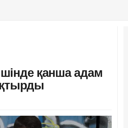
 ішінде қанша адам
ұқтырды