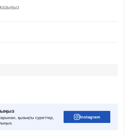
 жазыңыз
рыңыз
Instagram
тарынан, қызықты суреттер,
лыңыз.