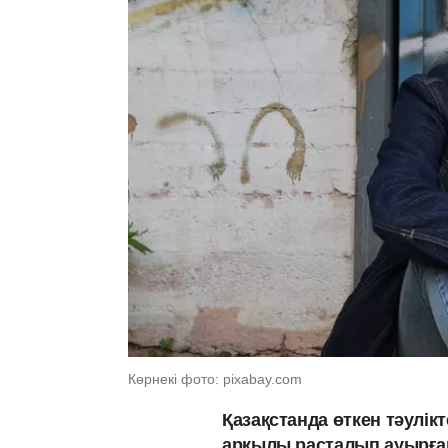
Көрнекі фото: pixabay.com
Қазақстанда өткен тәулік
арқылы расталып ауырған