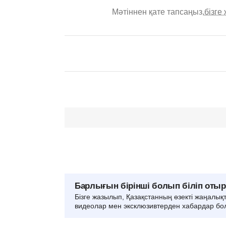
Мәтіннен қате тапсаңыз,
бізге
Барлығын бірінші болып біліп оты
Бізге жазылып, Қазақстанның өзекті жаңалық
видеолар мен эксклюзивтерден хабардар бо