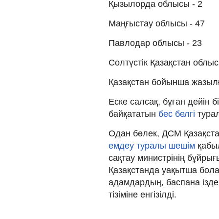
Қызылорда облысы - 2
Маңғыстау облысы - 47
Павлодар облысы - 23
Солтүстік Қазақстан облыс
Қазақстан бойынша жазылғ
Еске салсақ, бұған дейін
байқататын
бес белгі
турал
Одан бөлек, ДСМ Қазақста
емдеу туралы шешім
қабы
сақтау министрінің бұйры
Қазақстанда уақытша бола
адамдардың, баспана ізде
тізіміне енгізілді.