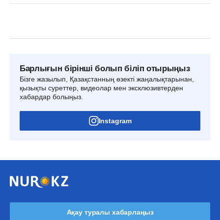
Барлығын бірінші болып біліп отырыңыз
Бізге жазылып, Қазақстанның өзекті жаңалықтарынан,
қызықты суреттер, видеолар мен эксклюзивтерден
хабардар болыңыз.
Instagram
Ақау туралы хабарлаңыз