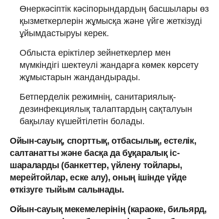
Өнеркәсіптік кәсіпорындардың басшылары өз
қызметкерлерін жұмысқа және үйге жеткізуді
ұйымдастыруы керек.
Облыста еріктілер зейнеткерлер мен
мүмкіндігі шектеулі жандарға көмек көрсету
жұмыстарын жандандырады.
Бетперделік режимнің, санитариялық-
дезинфекциялық талаптардың сақталуын
бақылау күшейтілетін болады.
Ойын-сауық, спорттық, отбасылық, естелік,
салтанатты және басқа да бұқаралық іс-
шараларды (банкеттер, үйлену тойлары,
мерейтойлар, еске алу), оның ішінде үйде
өткізуге тыйым салынады.
Ойын-сауық мекемелерінің (караоке, бильярд,