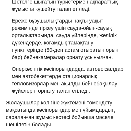
Шетелге шығатын туристермен ақпараттық
жұмысты күшейту талап етіледі.
Ереже бұзушылықтарды нақты уақыт
режимінде тіркеу үшін сауда-ойын-сауық
орталықтарында, сауда үйлерінде, желілік
дүкендерде, қоғамдық тамақтану
пункттерінде (50-ден астам отыратын орын
бар) бейнекамералар орнату ұсынылған.
Өнеркәсіптік кәсіпорындарда, автовокзалдар
мен автобекеттерде стационарлық
тепловизорлар мен ақылды бейнебақылау
жүйелерін орнату талап етіледі.
Жолаушылар көлігіне жүктемені төмендету
мақсатында кәсіпорындар мен ұйымдардың
сараланған жұмыс кестесі бойынша мәселе
шешілетін болады.