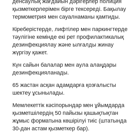
денсаулық жағдайын дәрігерлер полиция
қызметкерлерімен бірге тексереді. Бақылау
термометрия мен сауалнаманы қамтиды.
Кіреберістерде, лифтілер мен паркингтерде
тәулігіне кемінде екі рет профилактикалық
дезинфекциялау және ылғалды жинау
жүргізу қажет.
Күн сайын балалар мен аула алаңдары
дезинфекцияланады.
65 жастан асқан адамдарға қозғалысты
шектеу ұсынылады.
Мемлекеттік кәсіпорындар мен ұйымдарда
қызметшілердің 50 пайызы қашықтықтан
жұмыс форматына көшірілуі тиіс (штатында
30-дан астам қызметкер бар).