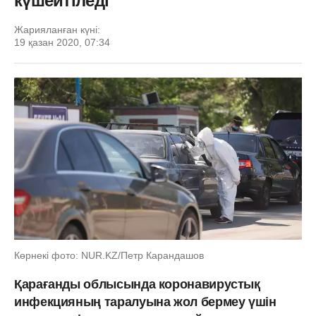
күшейтіледі
Жарияланған күні:
19 қазан 2020, 07:34
Көрнекі фото: NUR.KZ/Петр Карандашов
Қарағанды облысында коронавирустық
инфекцияның таралуына жол бермеу үшін