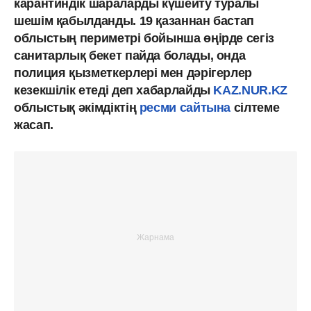
карантиндік шараларды күшейту туралы
шешім қабылданды. 19 қазаннан бастап
облыстың периметрі бойынша өңірде сегіз
санитарлық бекет пайда болады, онда
полиция қызметкерлері мен дәрігерлер
кезекшілік етеді деп хабарлайды
KAZ.NUR.KZ
облыстық әкімдіктің
ресми сайтына
сілтеме
жасап.