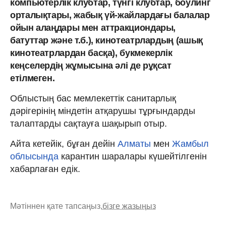
компьютерлік клубтар, түнгі клубтар, боулинг
орталықтары, жабық үй-жайлардағы балалар
ойын алаңдары мен аттракциондары,
батуттар және т.б.), кинотеатрлардың (ашық
кинотеатрлардан басқа), букмекерлік
кеңселердің жұмысына әлі де рұқсат
етілмеген.
Облыстың бас мемлекеттік санитарлық
дәрігерінің міндетін атқарушы тұрғындарды
талаптарды сақтауға шақырып отыр.
Айта кетейік, бұған дейін
Алматы
мен
Жамбыл
облысында
карантин шаралары күшейтілгенін
хабарлаған едік.
Мәтіннен қате тапсаңыз,
бізге жазыңыз