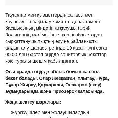
Тауарлар мен қызметтердің сапасы мен
қауіпсіздігін бақылау комитеті департаменті
басшысының міндетін атқарушы Юрий
Залыгиннің мәліметінше, көрші облыстарда
сырқаттанушылықтың өсуіне байланысты
алдын алу шарасы ретінде 19 қазан күні сағат
00.00-ден бастап өңірде санитарлық бекеттер
қою туралы шешім қабылданған.
Осы орайда өңірде облыс бойынша сегіз
бекет болады. Олар Жезқазған, Ұлытау, Нұра,
Бұқар Жырау, Қарқаралы, Осакаров (екеу)
аудандарында және Приозерск қаласында.
Жаңа шектеу шаралары:
Жүргізушілер мен жолаушылардың