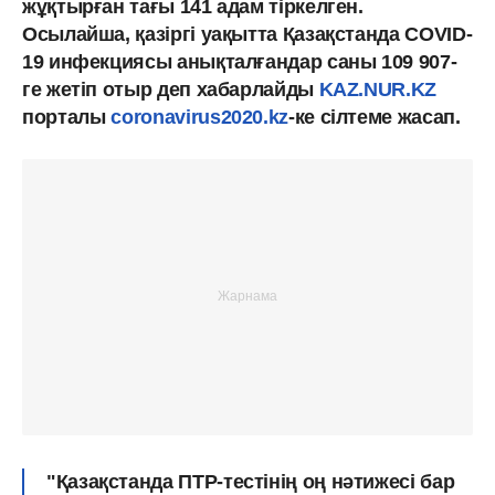
жұқтырған тағы 141 адам тіркелген.
Осылайша, қазіргі уақытта Қазақстанда COVID-
19 инфекциясы анықталғандар саны 109 907-
ге жетіп отыр деп хабарлайды
KAZ.NUR.KZ
порталы
coronavirus2020.kz
-ке сілтеме жасап.
"Қазақстанда ПТР-тестінің оң нәтижесі бар