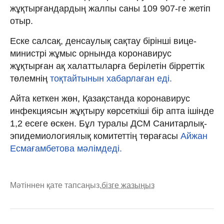
жұқтырғандардың жалпы саны 109 907-ге жетіп
отыр.
Еске салсақ, денсаулық сақтау бірінші вице-
министрі жұмыс орнында коронавирус
жұқтырған ақ халаттыларға берілетін бірреттік
төлемнің
тоқтайтынын хабарлаған еді.
Айта кеткен жөн, Қазақстанда коронавирус
инфекциясын жұқтыру көрсеткіші бір апта ішінде
1,2 есеге өскен. Бұл туралы ДСМ Санитарлық-
эпидемиологиялық комитеттің төрағасы
Айжан
Есмағамбетова мәлімдеді.
Мәтіннен қате тапсаңыз,
бізге жазыңыз