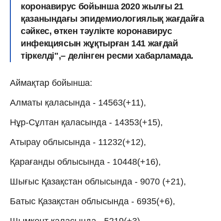
коронавирус бойынша 2020 жылғы 21
қазанындағы эпидемиологиялық жағдайға
сәйкес, өткен тәулікте коронавирус
инфекциясын жұқтырған 141 жағдай
тіркелді",– делінген ресми хабарламада.
Аймақтар бойынша:
Алматы қаласында - 14563(+11),
Нұр-Сұлтан қаласында - 14353(+15),
Атырау облысында - 11232(+12),
Қарағанды облысында - 10448(+16),
Шығыс Қазақстан облысында - 9070 (+21),
Батыс Қазақстан облысында - 6935(+6),
Шымкент қаласында - 5219(+3),