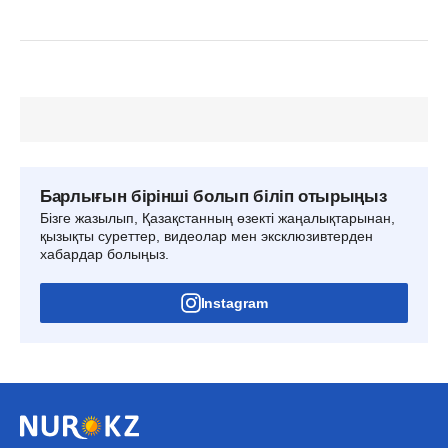
Барлығын бірінші болып біліп отырыңыз
Бізге жазылып, Қазақстанның өзекті жаңалықтарынан,
қызықты суреттер, видеолар мен эксклюзивтерден
хабардар болыңыз.
Instagram