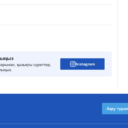
рыңыз
Instagram
тарынан, қызықты суреттер,
лыңыз.
Ақау тура