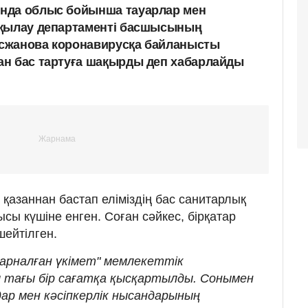
нда облыс бойынша тауарлар мен
ақылау департаменті басшысының
сжанова коронавирусқа байланысты
ан бас тартуға шақырды деп хабарлайды
қазаннан бастап еліміздің бас санитарлық
ысы күшіне енген. Соған сәйкес, бірқатар
шейтілген.
арналған үкімет" мемлекеттік
 тағы бір сағатқа қысқартылды. Сонымен
ар мен кәсіпкерлік нысандарының