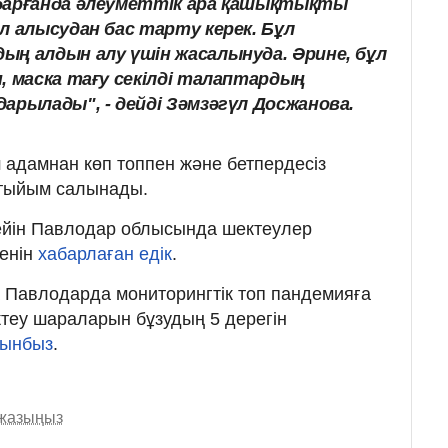
 барғанда әлеуметтік ара қашықтықты
л алысудан бас тарту керек. Бұл
ың алдын алу үшін жасалынуда. Әрине, бұл
, маска тағу секілді талаптардың
арылады", - дейді Зәмзәгүл Досжанова.
 адамнан көп топпен және бетпердесіз
 тыйым салынады.
 дейін Павлодар облысында шектеулер
генін
хабарлаған едік
.
а Павлодарда
мониторингтік топ пандемияға
ктеу шараларын бұзудың 5 дерегін
тынбыз
.
 жазыңыз