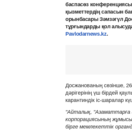
баспасөз конференциясы
қызметтердің сапасын б
орынбасары Зәмзәгүл До
тұрғындарды қол алысуд
Pavlodarnews.kz
.
Досжанованың сөзінше, 26 
дәрігерінің үш бірдей қаул
карантиндік іс-шаралар кү
"Айталық, "Азаматтарға 
корпорациясының жұмысы
бірге мемлекеттік органд