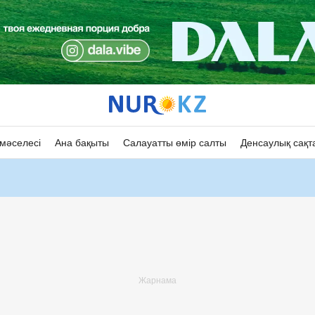
мәселесі
Ана бақыты
Салауатты өмір салты
Денсаулық сақт