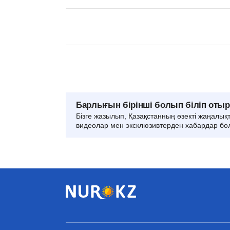
Барлығын бірінші болып біліп оты
Бізге жазылып, Қазақстанның өзекті жаңалық
видеолар мен эксклюзивтерден хабардар бо