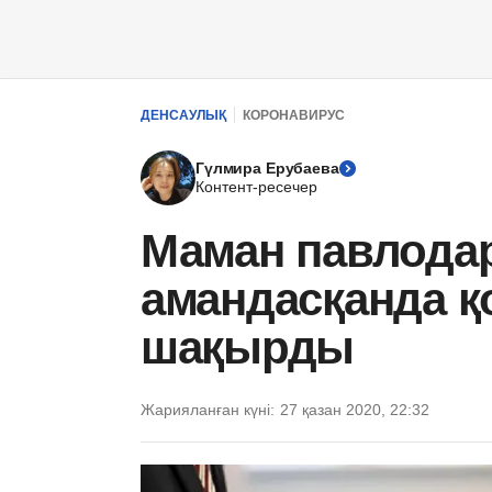
ДЕНСАУЛЫҚ
КОРОНАВИРУС
Гүлмира Ерубаева
Контент-ресечер
Маман павлода
амандасқанда қ
шақырды
Жарияланған күні:
27 қазан 2020, 22:32