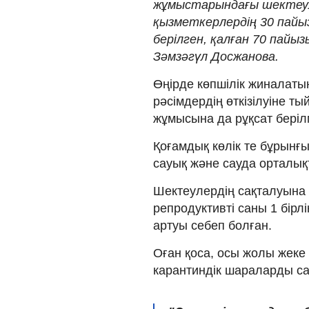
жұмыстарындағы шектеул
қызметкерлердің 30 пайы
берілген, қалған 70 пайыз
Зәмзәгүл Досжанова.
Өңірде көпшілік жиналаты
рәсімдердің өткізілуіне 
жұмысына да рұқсат беріл
Қоғамдық көлік те бұрынғы
сауық және сауда орталық
Шектеулердің сақталуына
репродуктивті саны 1 бірлі
артуы себеп болған.
Оған қоса, осы жолы жеке
карантиндік шараларды са