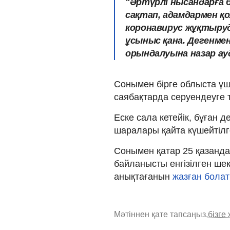
"Әртүрлі нысандарға
сақтап, адамдармен қо
коронавирус жұқтыруд
ұсыныс қана. Дегенмен
орындалуына назар ауд
Сонымен бірге облыста үш
саябақтарда серуендеуге
Еске сала кетейік, бұған
шаралары қайта күшейтіл
Сонымен қатар 25 қазанд
байланысты енгізілген ше
анықтағанын
жазған бола
Мәтіннен қате тапсаңыз,
бізге