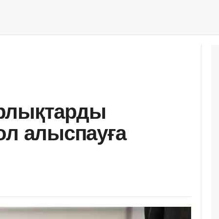
рлықтарды
ол алыспауға