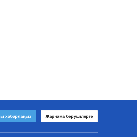
лы хабарлаңыз
Жарнама берушілерге