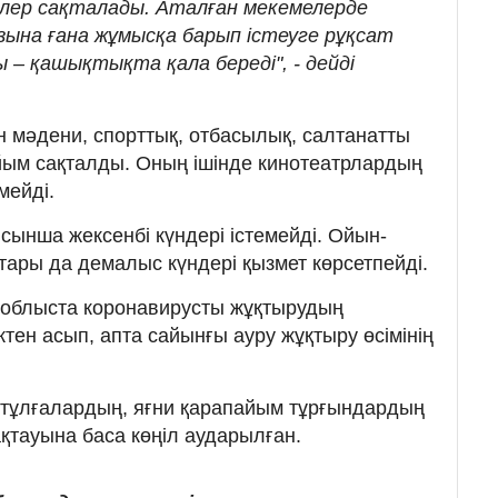
ер сақталады. Аталған мекемелерде
зына ғана жұмысқа барып істеуге рұқсат
ы – қашықтықта қала береді", - дейді
н мәдени, спорттық, отбасылық, салтанатты
тыйым сақталды. Оның ішінде кинотеатрлардың
мейді.
сынша жексенбі күндері істемейді. Ойын-
тары да демалыс күндері қызмет көрсетпейді.
 облыста коронавирусты жұқтырудың
ктен асып, апта сайынғы ауру жұқтыру өсімінің
 тұлғалардың, яғни қарапайым тұрғындардың
қтауына баса көңіл аударылған.