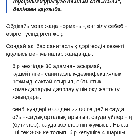
түсірілім жүргізуге тыйым салынады", –
делінген қаулыда.
Әбдіқайымова жаңа норманың енгізілу себебін
әзірге түсіндірген жоқ.
Сондай-ақ, бас санитарлық дәрігердің кезекті
қаулысымен мыналар жанданды:
бір мезгілде 30 адамнан асырмай,
күшейтілген санитарлық-дезинфекциялық
режимді сақтай отырып, облыстық
командаларды даярлау үшін оқу-жаттығу
жиындары;
сенбі күндері 9.00-ден 22.00-ге дейін сауда-
ойын-сауық орталықтарының, сауда үйлерінің
(бутиктер), сауда желілерінің жұмысы. Нысан
іші тек 30%-ке толып, бір келушіге 4 шаршы