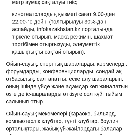
метр аумақ сақталуы тиіс;
кинотеатрлардың қызметі сағат 9.00-ден
22.00-ге дейін (толтырылуы 30%-дан
аспайды, infokazakhstan.kz порталында
тіркеле отырып, маска режимін, шахмат
тәртібімен отырғызуды, әлеуметтік
қашықтықты сақтай отырып).
Ойын-сауық, спорттық шараларды, көрмелерді,
форумдарды, конференцияларды, сондай-ақ
отбасылық, салтанатты, еске алу шараларын,
оның ішінде үйде және адамдар көп жиналатын
өзге де іс-шараларды өткізуге сол күйі тыйым
салынып отыр.
Ойын-сауық мекемелері (караоке, бильярд,
компьютерлік клубтар, түнгі клубтар, боулинг
орталықтары, жабық үй-жайлардағы балалар