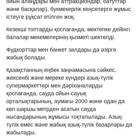
ойын алаңдары мен аттракциондар, батуттар
және басқалар), букмекерлік кеңселерге жұмыс
істеуге рұқсат етілген жоқ.
Кезекші топтарды қоспағанда, мектепке дейінгі
балалар мекемелерінің қызметі шектелді.
Фудкорттар мен банкет залдары да әзірге
жабық болады.
Қазақстанның еңбек заңнамасына сәйкес,
жексенбі және мереке күндері азық-түлік
супермаркеттері мен дәріханаларды
қоспағанда, сауда ойын-сауық
орталықтарының, аумағы 2000 және одан да
көп шаршы метрден асатын сауда
нысандарының жұмысы тоқтатылады. Азық-
түлік емес және жабық азық-түлік базарлары да
жабылады.