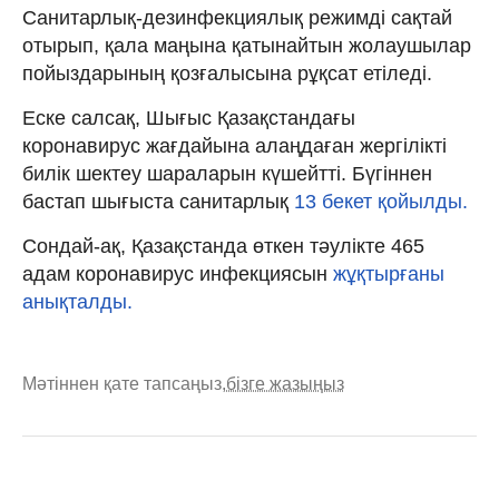
Санитарлық-дезинфекциялық режимді сақтай
отырып, қала маңына қатынайтын жолаушылар
пойыздарының қозғалысына рұқсат етіледі.
Еске салсақ, Шығыс Қазақстандағы
коронавирус жағдайына алаңдаған жергілікті
билік шектеу шараларын күшейтті. Бүгіннен
бастап шығыста санитарлық
13 бекет қойылды.
Сондай-ақ, Қазақстанда өткен тәулікте 465
адам коронавирус инфекциясын
жұқтырғаны
анықталды.
Мәтіннен қате тапсаңыз,
бізге жазыңыз