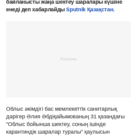
байланысты жаңа шектеу шаралары күшіне
енеді деп хабарлайды
Sputnik Қазақстан.
Облыс әкімдігі бас мемлекеттік санитарлық
дәрігер Әлия Әбдіқайымованың 31 қазандағы
"Облыс бойынша шектеу, соның ішінде
карантиндік шаралар туралы" қаулысын