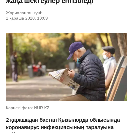
жаңа шектеулер енгізіледі
Жарияланған күні:
1 қараша 2020, 13:09
Көрнекі фото: NUR.KZ
2 қарашадан бастап Қызылорда облысында
коронавирус инфекциясының таралуына