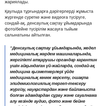
жариялады.
Қаулыда тұрғындарға дәрігерлерді жұмыста
жүргенде суретке және видеоға түсіруге,
сондай-ақ, денсаулық сақтау ұйымдарында
фото/бейне түсірілім жасауға тыйым
салынатыны айтылған.
"Денсаулық сақтау ұйымдарында, жедел
медициналық жәрдем машиналарында,
жергілікті атқарушы органдар карантин
үшін айқындаған үй-жайларда, сондай-ақ
медицина қызметкерлері үйде
медициналық көмек көрсету, ошақта
эпидемиологиялық тергеп-тексеру
жүргізу, науқастардан және байланыста
болған адамдардан сұрау және сауалнама
алу кезінде аудио, фото және бейне