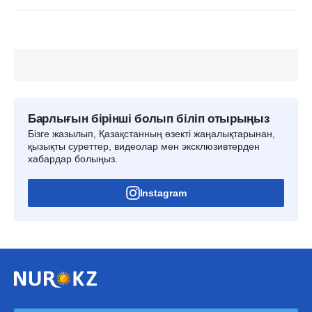
Барлығын бірінші болып біліп отырыңыз
Бізге жазылып, Қазақстанның өзекті жаңалықтарынан,
қызықты суреттер, видеолар мен эксклюзивтерден
хабардар болыңыз.
Instagram