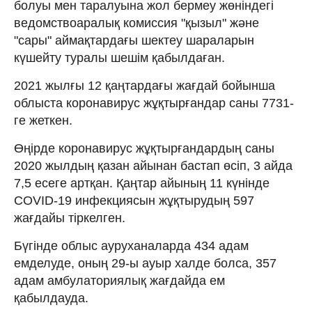
болуы мен таралуына жол бермеу жөніндегі
ведомствоаралық комиссия "қызыл" және
"сары" аймақтардағы шектеу шараларын
күшейту туралы шешім қабылдаған.
2021 жылғы 12 қаңтардағы жағдай бойынша
облыста коронавирус жұқтырғандар саны 7731-
ге жеткен.
Өңірде коронавирус жұқтырғандардың саны
2020 жылдың қазан айынан бастап өсіп, 3 айда
7,5 есеге артқан. Қаңтар айының 11 күнінде
COVID-19 инфекциясын жұқтырудың 597
жағдайы тіркелген.
Бүгінде облыс ауруханаларда 434 адам
емделуде, оның 29-ы ауыр халде болса, 357
адам амбулаториялық жағдайда ем
қабылдауда.