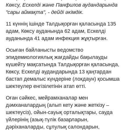
Көксу, Ескелді және Панфилов аудандарында
"сары аймақта", - дейді әкімдік.
11 күннің ішінде Талдықорған қаласында 135
адам, Көксу ауданында 62 адам, Ескелді
ауданында 41 адам инфекция жұқтырған.
Осыған байланысты ведомство
эпидемиологиялық жағдайды бақылауды
күшейту мақсатында Талдықорған қаласында,
Көксу, Ескелді аудандарында 13 қаңтардан
бастап демалыс күндеріне (локдаун) қосымша
шектеулер енгізілетінін атап өтті.
Оған сәйкес, мейрамханалар мен
дәмханалардың (алып кету және жеткізу –
шектеусіз), ойын-сауық орталықтары, сауда
үйлерінің (азық-түлік базарларын,
дәріханаларды, сұлулық салондарын,