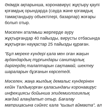
Әкімдік ақпарынша, коронавирус жұқтыру қаупі
қоғамдық орындарда (сауда және қоғамдық
тамақтандыру объектілері, базарлар) жоғары
болып отыр.
Мәселен аталмыш жерлерде ауру
жұқтырғандар 40 пайызды, вирусты отбасында
жұқтырған науқастар 25 пайызды құраған.
"Бұл мереке күндері қала мен оған жақын
аудандардың тұрғындары санитарлық
дәрігердің талаптарын сақтамай, шектеу
шараларын бұзғанын көрсетеді.
Мәселен, жаңа жылдық демалыс күндерінен
кейін Талдықорған қаласындағы коронавирус
инфекциясы бойынша эпидемиологиялық
жағдай алаңдатып отыр. Бағалау
матрицасына сәйкес қала "қызыл аймақта", ал