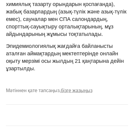
химиялық тазарту орындарын қоспағанда),
жабық базарлардың (азық-түлік және азық-түлік
емес), сауналар мен СПА салондардың,
спорттық-сауықтыру орталықтарының, мұз
айдындарының жұмысы тоқтатылады.
Эпидемиологиялық жағдайға байланысты
аталған аймақтардың мектептерінде онлайн
оқыту мерзімі осы жылдың 21 қаңтарына дейін
ұзартылды.
Мәтіннен қате тапсаңыз,
бізге жазыңыз