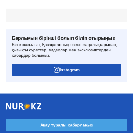
Барлығын бірінші болып біліп отырыңыз
Бізге жазылып, Қазақстанның өзекті жаңалықтарынан,
қызықты суреттер, видеолар мен эксклюзивтерден
хабардар болыңыз.
Instagram
Ақау туралы хабарлаңыз