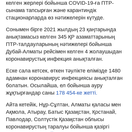
келген жерлері бойынша COVID-19-ға ПТР-
сынама тапсырған және карантиндік
стационарларда өз нәтижелерін күтуде.
Сонымен бірге 2021 жылдың 23 қаңтарында
анықтамасыз келген 345 ҚР азаматтарының
ПТР-талдауларының нәтижелері бойынша
Дубай-Алматы рейсімен келген 4 жолаушыдан
коронавирустық инфекция анықталған.
Еске сала кетсек, өткен тәулікте елімізде 1480
адамнан коронавирус инфекциясы анықталған
болатын. Осылайша, ел бойынша ауру
жұқтырғандар саны
178 454-ке жетті.
Айта кетейік, Нұр-Сұлтан, Алматы қаласы мен
Ақмола, Атырау, Батыс Қазақстан, Қостанай,
Павлодар, Солтүстік Қазақстан облысы
коронавирустың таралуы бойынша қазіргі