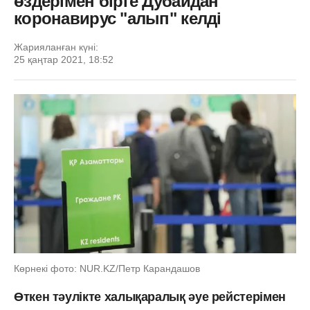
өздерімен бірге Дубайдан
коронавирус "алып" келді
Жарияланған күні:
25 қаңтар 2021, 18:52
Көрнекі фото: NUR.KZ/Петр Карандашов
Өткен тәулікте халықаралық әуе рейстерімен