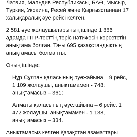
Латвия, Мальдив Республикасы, БАӘ, Мысыр,
Түркия, Украина, Ресей және Қырғызстаннан 17
халықаралық әуе рейсі келген.
2 581 әуе жолаушыларының ішінде 1 886
адамда ПТР-тесттің теріс нәтижесін көрсететін
анықтама болған. Тағы 695 қазақстандықтың
анықтамасы болмапты.
Оның ішінде:
Нұр-Сұлтан қаласының әуежайына – 9 рейс,
1 109 жолаушы, анықтамамен - 748;
анықтамасыз – 361;
Алматы қаласының әуежайына – 6 рейс, 1
472 жолаушы, анықтамамен - 1 138,
анықтамасыз – 334.
Анықтамасыз келген Қазақстан азаматтары