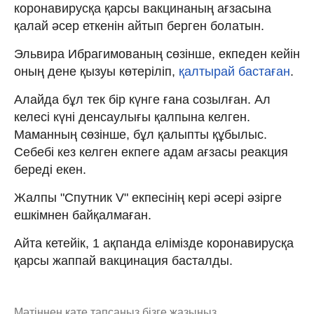
коронавирусқа қарсы вакцинаның ағзасына
қалай әсер еткенін айтып берген болатын.
Эльвира Ибрагимованың сөзінше, екпеден кейін
оның дене қызуы көтеріліп,
қалтырай бастаған
.
Алайда бұл тек бір күнге ғана созылған. Ал
келесі күні денсаулығы қалпына келген.
Маманның сөзінше, бұл қалыпты құбылыс.
Себебі кез келген екпеге адам ағзасы реакция
береді екен.
Жалпы "Спутник V" екпесінің кері әсері әзірге
ешкімнен байқалмаған.
Айта кетейік, 1 ақпанда елімізде коронавирусқа
қарсы жаппай вакцинация басталды.
Мәтіннен қате тапсаңыз,
бізге жазыңыз