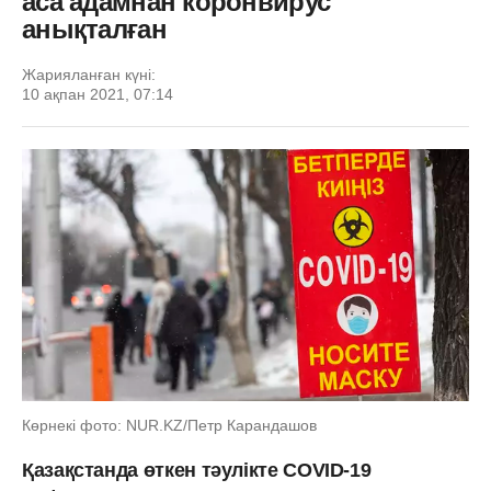
аса адамнан коронвирус
анықталған
Жарияланған күні:
10 ақпан 2021, 07:14
Көрнекі фото: NUR.KZ/Петр Карандашов
Қазақстанда өткен тәулікте COVID-19