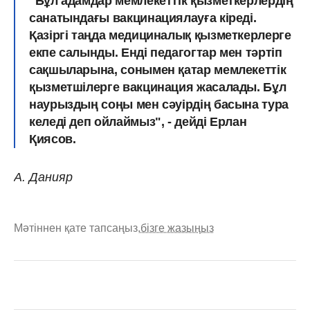
"Бұл адамдар мемлекеттік қызметкерлердің
санатындағы вакцинациялауға кіреді.
Қазіргі таңда медициналық қызметкерлерге
екпе салынды. Енді педагогтар мен тәртіп
сақшыларына, сонымен қатар мемлекеттік
қызметшілерге вакцинация жасалады. Бұл
наурыздың соңы мен сәуірдің басына тура
келеді деп ойлаймыз", - дейді Ерлан
Қиясов.
А. Данияр
Мәтіннен қате тапсаңыз,
бізге жазыңыз