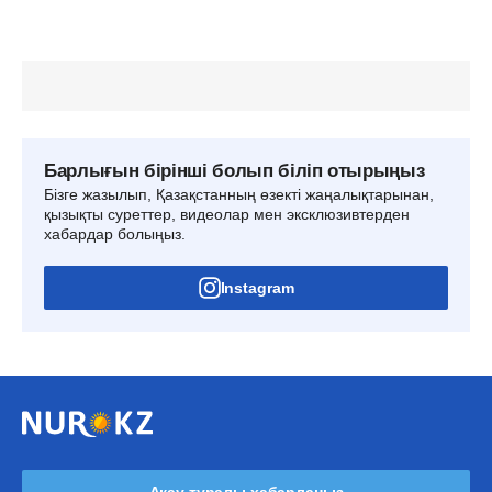
Барлығын бірінші болып біліп отырыңыз
Бізге жазылып, Қазақстанның өзекті жаңалықтарынан,
қызықты суреттер, видеолар мен эксклюзивтерден
хабардар болыңыз.
Instagram
Ақау туралы хабарлаңыз