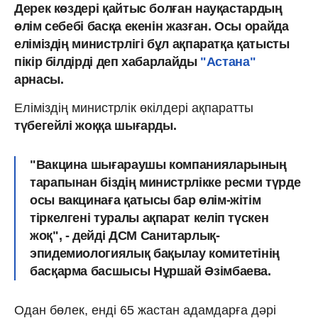
Дерек көздері қайтыс болған науқастардың
өлім себебі басқа екенін жазған. Осы орайда
еліміздің министрлігі бұл ақпаратқа қатысты
пікір білдірді деп хабарлайды
"Астана"
арнасы.
Еліміздің министрлік өкілдері ақпаратты
түбегейлі жоққа шығарды.
"Вакцина шығараушы компанияларының
тарапынан біздің министрлікке ресми түрде
осы вакцинаға қатысы бар өлім-жітім
тіркелгені туралы ақпарат келіп түскен
жоқ", - дейді ДСМ Санитарлық-
эпидемиологиялық бақылау комитетінің
басқарма басшысы Нұршай Әзімбаева.
Одан бөлек, енді 65 жастан адамдарға дәрі