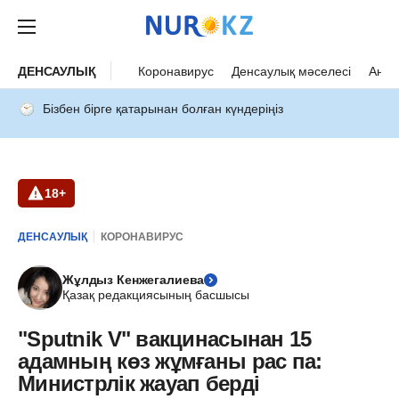
ДЕНСАУЛЫҚ
Коронавирус
Денсаулық мәселесі
Ана 
Бізбен бірге қатарынан болған күндеріңіз
18+
ДЕНСАУЛЫҚ
КОРОНАВИРУС
Жұлдыз Кенжегалиева
Қазақ редакциясының басшысы
"Sputnik V" вакцинасынан 15
адамның көз жұмғаны рас па:
Министрлік жауап берді