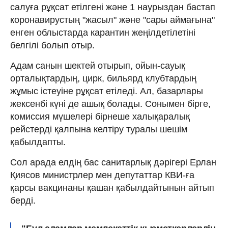
салуға рұқсат етілгені және 1 наурыздан бастап
коронавирустың "жасыл" және "сары аймағына"
енген облыстарда карантин жеңілдетілетіні
белгілі болып отыр.
Адам санын шектей отырып, ойын-сауық
орталықтардың, цирк, бильярд клубтардың
жұмыс істеуіне рұқсат етіледі. Ал, базарлары
жексенбі күні де ашық болады. Сонымен бірге,
комиссия мүшелері бірнеше халықаралық
рейстерді қалпына келтіру туралы шешім
қабылдапты.
Сол арада елдің бас санитарлық дәрігері Ерлан
Қиясов министрлер мен депутаттар КВИ-ға
қарсы вакцинаны қашан қабылдайтынын айтып
берді.