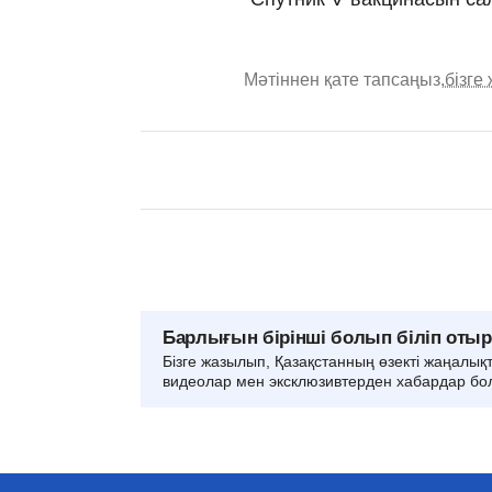
Мәтіннен қате тапсаңыз,
бізге
Барлығын бірінші болып біліп оты
Бізге жазылып, Қазақстанның өзекті жаңалық
видеолар мен эксклюзивтерден хабардар бо