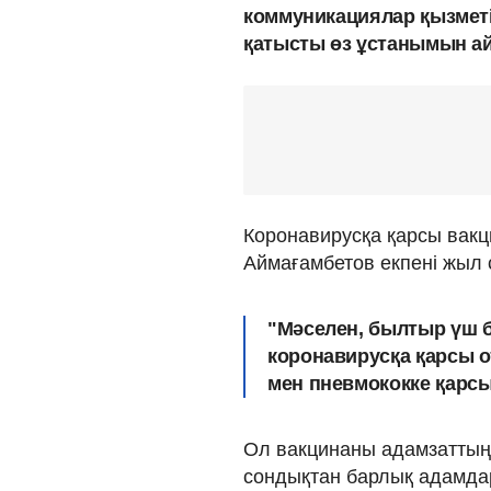
коммуникациялар қызметі
қатысты өз ұстанымын а
Коронавирусқа қарсы вак
Аймағамбетов екпені жыл
"Мәселен, былтыр үш бі
коронавирусқа қарсы от
мен пневмококке қарсы 
Ол вакцинаны адамзаттың
сондықтан барлық адамда