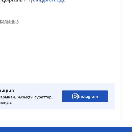
 жазыңыз
рыңыз
Instagram
тарынан, қызықты суреттер,
лыңыз.