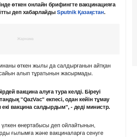
нде өткен онлайн брифингте вакцинацияға
йтты деп хабарлайды
Sputnik Қазақстан
.
цинаны өткен жылы да салдырғанын айтқан
 сайын алып тұратынын жасырмады.
рдей вакцина алуға тура келді. Біреуі
андық "QazVac" екпесі, одан кейін тұмау
екі вакцина салдырдым", - деді министр.
 үлкен өнертабысы деп ойлайтынын,
рды ғылымға және вакциналарға сенуге