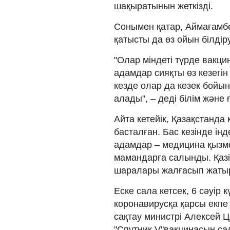
шақыратынын жеткізді.
Сонымен қатар, Аймағамб
қатысты да өз ойын білдір
"Олар міндеті түрде вакци
адамдар сияқты өз кезегін
кезде олар да кезек бойы
алады", – деді білім және
Айта кетейік, Қазақстанда
басталған. Бас кезінде інд
адамдар – медицина қызме
мамандарға салынды. Қазі
шаралары жалғасып жаты
Еске сала кетсек, 6 сәуір
коронавирусқа қарсы екпе
сақтау министрі Алексей 
"Спутник V"вакцинасын с