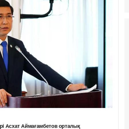
рі Асхат Аймағамбетов орталық