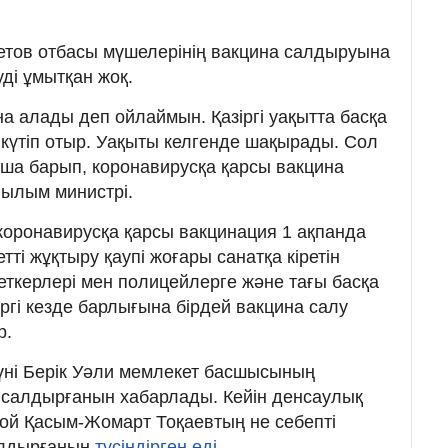
етов отбасы мүшелерінің вакцина салдыруына
уді ұмытқан жоқ.
на алады деп ойлаймын. Қазіргі уақытта басқа
 күтіп отыр. Уақыты келгенде шақырады. Сол
нша барып, коронавирусқа қарсы вакцина
 ғылым министрі.
 коронавирусқа қарсы вакцинация 1 ақпанда
етті жұқтыру қаупі жоғары санатқа кіретін
ткерлері мен полицейлерге және тағы басқа
ргі кезде барлығына бірдей вакцина салу
р.
 күні Берік Уәли мемлекет басшысының
 салдырғанын хабарлады. Кейін денсаулық
Цой Қасым-Жомарт Тоқаевтың не себепті
алдырғанын
түсіндірген еді.