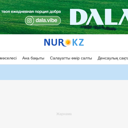
мәселесі
Ана бақыты
Салауатты өмір салты
Денсаулық сақт