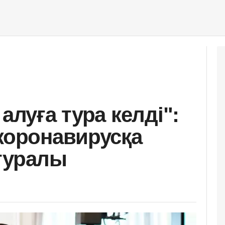
алуға тура келді":
 коронавирусқа
туралы