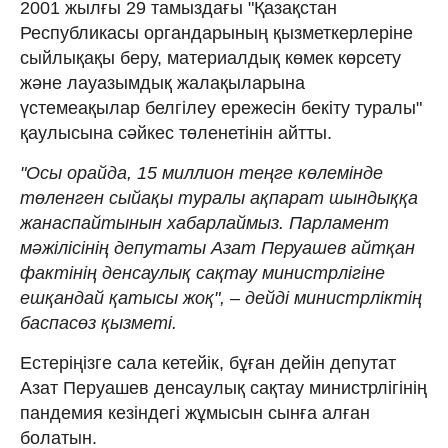
2001 жылғы 29 тамыздағы "Қазақстан
Республикасы органдарының қызметкерлеріне
сыйлықақы беру, материалдық көмек көрсету
және лауазымдық жалақыларына
үстемеақылар белгілеу ережесін бекіту туралы"
қаулысына сәйкес төленетінін айтты.
"Осы орайда, 15 миллион теңге көлемінде
төленген сыйақы туралы ақпарат шындыққа
жанаспайтынын хабарлаймыз. Парламент
мәжілісінің депутаты Азат Перуашев айтқан
фактінің денсаулық сақтау министрлігіне
ешқандай қатысы жоқ", – дейді министрліктің
баспасөз қызметі.
Естеріңізге сала кетейік, бұған дейін депутат
Азат Перуашев денсаулық сақтау министрлігінің
пандемия кезіндегі жұмысын сынға алған
болатын.