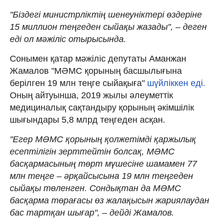
"Біздегі министрліктің шенеуніктері өздеріне
15 миллион теңгеден сыйақы жазады", – деген
еді ол мәжіліс отырысында.
Сонымен қатар мәжіліс депутаты Аманжан
Жамалов "МӘМС қорының басшылығына
берілген 19 млн теңге сыйақыға"
шүйліккен еді.
Оның айтуынша, 2019 жылы әлеуметтік
медициналық сақтандыру қорының әкімшілік
шығындары 5,8 млрд теңгеден асқан.
"Егер МӘМС қорының қолжетімді қаржылық
есептілігін зерттейтін болсақ, МӘМС
басқармасының төрт мүшесіне шамамен 77
млн теңге – әрқайсысына 19 млн теңгеден
сыйақы төленген. Сондықтан да МӘМС
басқарма төрағасы өз жалақысын жариялаудан
бас тартқан шығар", – дейді Жамалов.