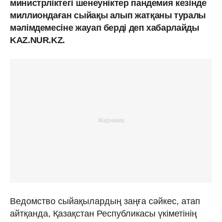
министрліктегі шенеуніктер пандемия кезінде
миллиондаған сыйақы алып жатқаны туралы
мәлімдемесіне жауап берді деп хабарлайды
KAZ.NUR.KZ.
Ведомство сыйақылардың заңға сәйкес, атап
айтқанда, Қазақстан Республикасы үкіметінің