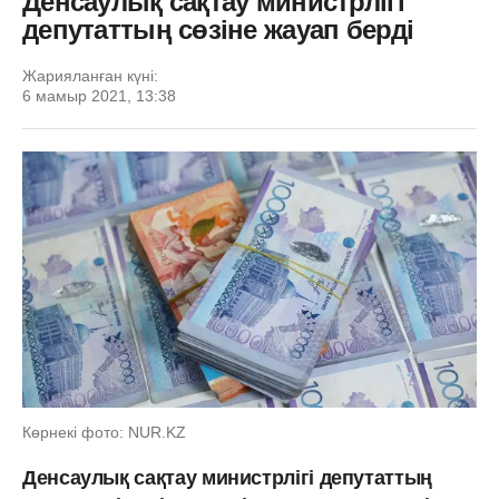
Денсаулық сақтау министрлігі
депутаттың сөзіне жауап берді
Жарияланған күні:
6 мамыр 2021, 13:38
Көрнекі фото: NUR.KZ
Денсаулық сақтау министрлігі депутаттың