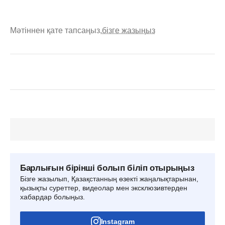
Мәтіннен қате тапсаңыз,
бізге жазыңыз
Барлығын бірінші болып біліп отырыңыз
Бізге жазылып, Қазақстанның өзекті жаңалықтарынан,
қызықты суреттер, видеолар мен эксклюзивтерден
хабардар болыңыз.
Instagram