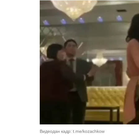
Видеодан кадр: t.me/kozachkow