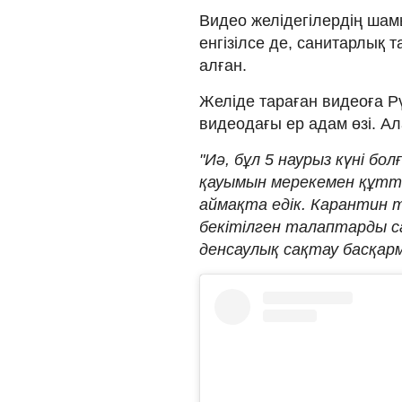
Видео желідегілердің шам
енгізілсе де, санитарлық 
алған.
Желіде тараған видеоға Рү
видеодағы ер адам өзі. Ал
"Иә, бұл 5 наурыз күні бо
қауымын мерекемен құтты
аймақта едік. Карантин т
бекітілген талаптарды с
денсаулық сақтау басқа