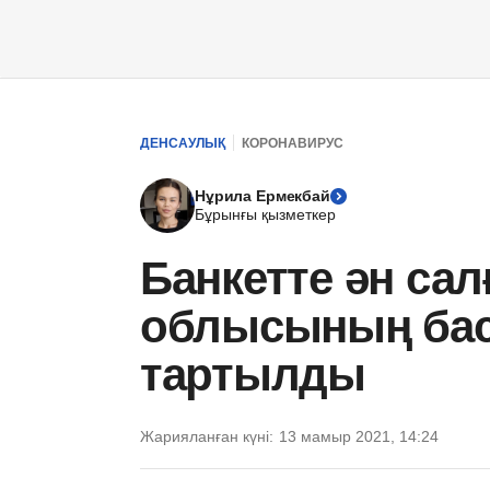
ДЕНСАУЛЫҚ
КОРОНАВИРУС
Нұрила Ермекбай
Бұрынғы қызметкер
Банкетте ән сал
облысының бас 
тартылды
Жарияланған күні:
13 мамыр 2021, 14:24