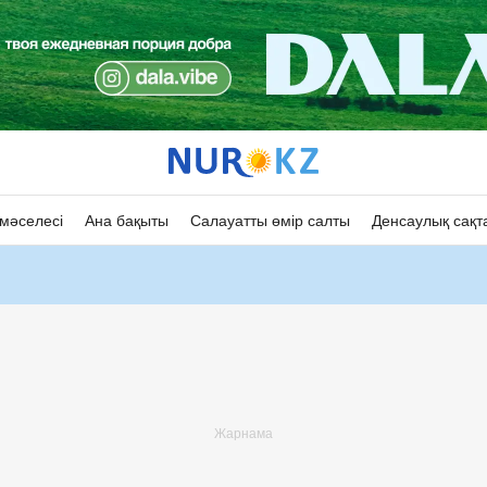
мәселесі
Ана бақыты
Салауатты өмір салты
Денсаулық сақт