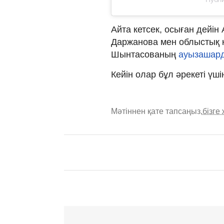
Айта кетсек, осыған дейі
Даржанова мен облыстық 
Шынтасованың
ауызашард
Кейін олар бұл әрекеті үші
Мәтіннен қате тапсаңыз,
бізге