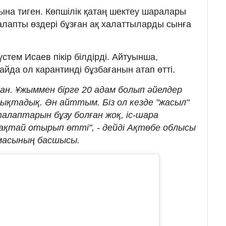
ына тиген. Көпшілік қатаң шектеу шаралары
талапты өздері бұзған ақ халаттыларды сынға
стем Исаев пікір білдірді. Айтуынша,
айда ол карантинді бұзбағанын атап өтті.
лған. Ұжыммен бірге 20 адам болып әйелдер
қтадық. Ән айттым. Біз ол кезде "жасыл"
алаптарын бұзу болған жоқ, іс-шара
ақтай отырып өтті", - дейді Ақтөбе облысы
рмасының басшысы.