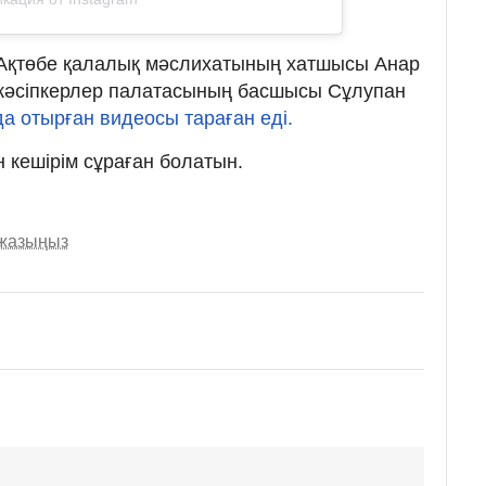
н Ақтөбе қалалық мәслихатының хатшысы Анар
кәсіпкерлер палатасының басшысы Сұлупан
а отырған видеосы тараған еді.
н кешірім сұраған болатын.
 жазыңыз