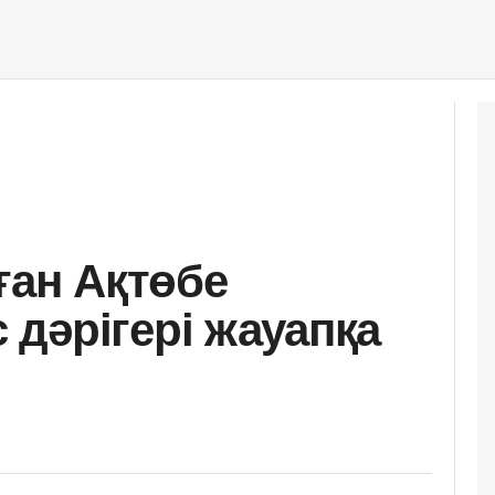
ған Ақтөбе
дәрігері жауапқа