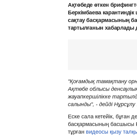
Ақтөбеде өткен брифингте
Беркімбаева карантиндік
сақтау басқармасының б
тартылғанын хабарлады д
"Қоғамдық тамақтану орны
Ақтөбе облысы денсаулық
жауапкершілікке тартылд
салынды", - дейді Нұрсұлу
Еске сала кетейік, бұған 
басқармасының басшысы Р
тұрған
видеосы қызу талқы