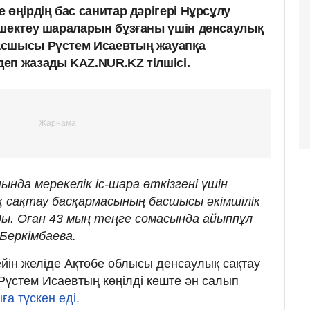
 өңірдің бас санитар дәрігері Нұрсұлу
 шектеу шараларын бұзғаны үшін денсаулық
асшысы Рүстем Исаевтың жауапқа
еп жазады KAZ.NUR.KZ тілшісі.
нда мерекелік іс-шара өткізгені үшін
 сақтау басқармасының басшысы әкімшілік
ы. Оған 43 мың теңге сомасында айыппұл
 Беркімбаева.
дейін желіде Ақтөбе облысы денсаулық сақтау
үстем Исаевтың көңілді кеште ән салып
ға түскен еді.