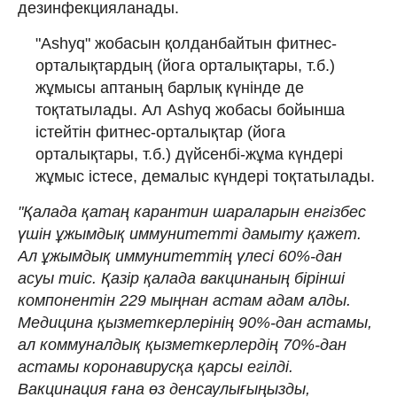
дезинфекцияланады.
"Ashyq" жобасын қолданбайтын фитнес-
орталықтардың (йога орталықтары, т.б.)
жұмысы аптаның барлық күнінде де
тоқтатылады. Ал Ashyq жобасы бойынша
істейтін фитнес-орталықтар (йога
орталықтары, т.б.) дүйсенбі-жұма күндері
жұмыс істесе, демалыс күндері тоқтатылады.
"Қалада қатаң карантин шараларын енгізбес
үшін ұжымдық иммунитетті дамыту қажет.
Ал ұжымдық иммунитеттің үлесі 60%-дан
асуы тиіс. Қазір қалада вакцинаның бірінші
компонентін 229 мыңнан астам адам алды.
Медицина қызметкерлерінің 90%-дан астамы,
ал коммуналдық қызметкерлердің 70%-дан
астамы коронавирусқа қарсы егілді.
Вакцинация ғана өз денсаулығыңызды,