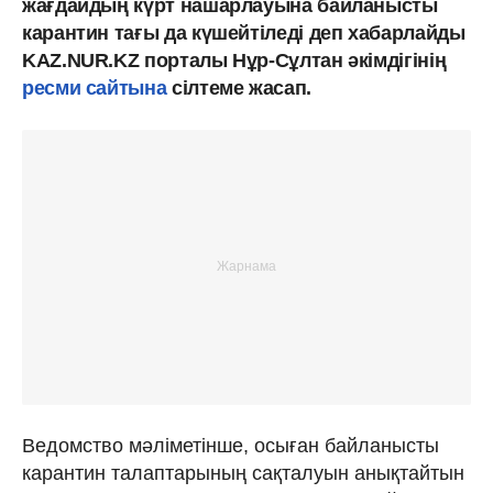
жағдайдың күрт нашарлауына байланысты
карантин тағы да күшейтіледі деп хабарлайды
KAZ.NUR.KZ порталы Нұр-Сұлтан әкімдігінің
ресми сайтына
сілтеме жасап.
Ведомство мәліметінше, осыған байланысты
карантин талаптарының сақталуын анықтайтын