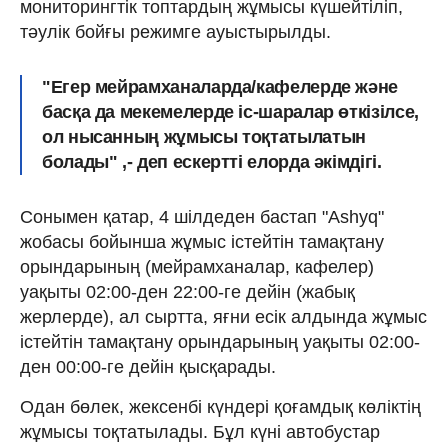
мониторингтік топтардың жұмысы күшейтіліп,
тәулік бойғы режимге ауыстырылды.
"Егер мейрамханаларда/кафелерде және
басқа да мекемелерде іс-шаралар өткізілсе,
ол нысанның жұмысы тоқтатылатын
болады" ,- деп ескертті елорда әкімдігі.
Сонымен қатар, 4 шілдеден бастап "Ashyq"
жобасы бойынша жұмыс істейтін тамақтану
орындарының (мейрамханалар, кафелер)
уақыты 02:00-ден 22:00-ге дейін (жабық
жерлерде), ал сыртта, яғни есік алдында жұмыс
істейтін тамақтану орындарының уақыты 02:00-
ден 00:00-ге дейін қысқарады.
Одан бөлек, жексенбі күндері қоғамдық көліктің
жұмысы тоқтатылады. Бұл күні автобустар