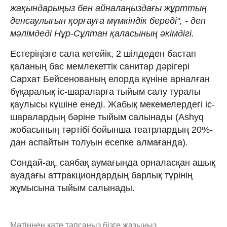
жақындарыңыз бен айналаңыздағы жұрттың
денсаулығын қорғауға мүмкіндік береді", - деп
мәлімдеді Нұр-Сұлтан қаласының әкімдігі.
Естеріңізге сала кетейік, 2 шілдеден бастап
қаланың бас мемлекеттік санитар дәрігері
Сархат Бейсенованың елорда күніне арналған
бұқаралық іс-шараларға тыйым салу туралы
қаулысы күшіне енеді. Жабық мекемелердегі іс-
шаралардың бәріне тыйым салынады (Ashyq
жобасының тәртібі бойынша театрлардың 20%-
дан аспайтын толуын есепке алмағанда).
Сондай-ақ, саябақ аумағында орналасқан ашық
ауадағы аттракциондардың барлық түрінің
жұмысына тыйым салынады.
Мәтіннен қате тапсаңыз,
бізге жазыңыз