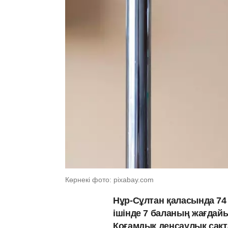
Көрнекі фото: pixabay.com
Нұр-Сұлтан қаласында 74
ішінде 7 баланың жағдай
Қоғамдық денсаулық сақ