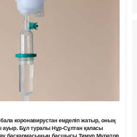
 бала коронавирустан емделіп жатыр, оның
ы ауыр. Бұл туралы Нұр-Сұлтан қаласы
тау басқармасының басшысы Тимур Мұратов