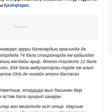
ды
ҚазАқпарат
.
онавирус ауруы балалардың арасында да
а елордада 74 бала стационарда ем қабылдап
аның жағдайы ауыр. Өткен тәулікте 12 бала
өлек, 834 бала амбулаторлы түрде ем алып
ратов ОКҚ-де онлайн өткен баспасөз
іметінше, елордада жыл басынан бері
н астам бала ауырып шыққан.
лар жаз мезгілінде өсіп отыр. Маусым