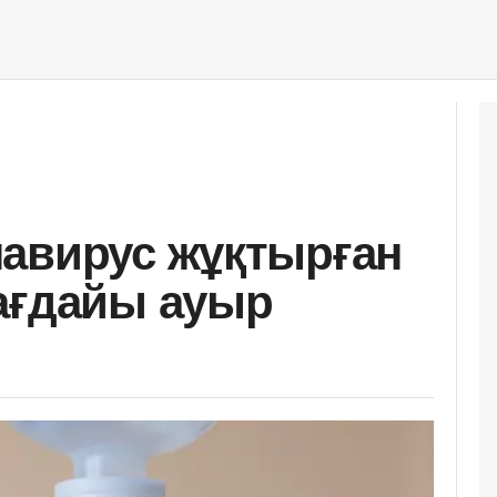
авирус жұқтырған
ағдайы ауыр