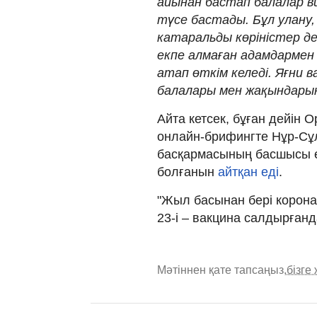
айынан бастап балалар в
түсе бастады. Бұл улану,
катаральды көріністер д
екпе алмаған адамдармен
атап өткім келеді. Яғни 
балалары мен жақындарына
Айта кетсек, бұған дейін 
онлайн-брифингте Нұр-Сұ
басқармасының басшысы е
болғанын
айтқан еді
.
"Жыл басынан бері корон
23-і – вакцина салдырғанда
Мәтіннен қате тапсаңыз,
бізге