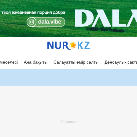
мәселесі
Ана бақыты
Салауатты өмір салты
Денсаулық сақт