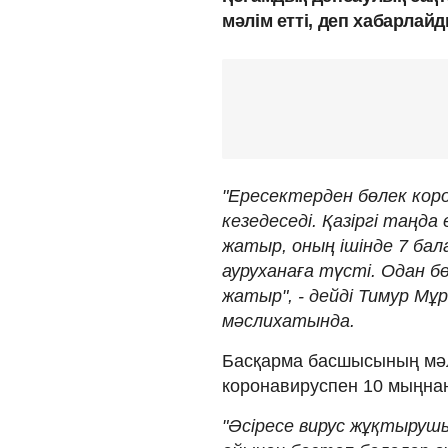
мәлім етті, деп хабарлай
"Ересектерден бөлек кор
кезедеседі. Қазіргі таңд
жатыр, оның ішінде 7 бал
ауруханаға түсті. Одан б
жатыр", - дейді Тимур Мұ
мәслихатында.
Басқарма басшысының мәл
коронавируспен 10 мыңна
"Әсіресе вирус жұқтырушы