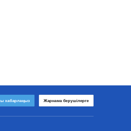
лы хабарлаңыз
Жарнама берушілерге