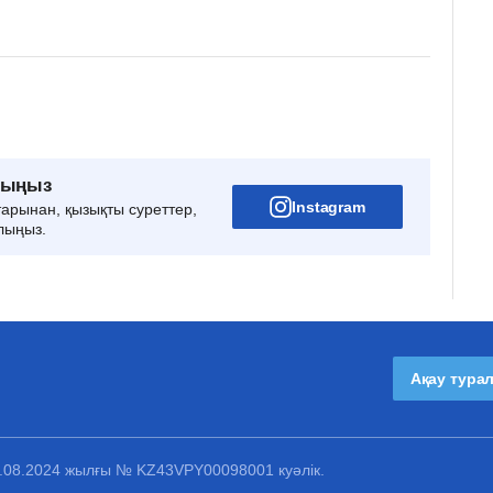
рыңыз
Instagram
тарынан, қызықты суреттер,
лыңыз.
Ақау тура
1.08.2024 жылғы № KZ43VPY00098001 куәлік.