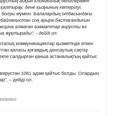
ирустың айқын клиникалық белгілерімен
 қалтырау, дене қызуының көтерілуі,
е болуы мүмкін. Балалардың отбасындағы
 байланыстан соң ауыра бастағандығын
вакцина алмаған азаматтар вирусты өз
 жұқтырады", - дейді ол.
Орталық коммуникациялар қызметінде өткен
лтан қаласы қоғамдық денсаулық сақтау
кпе салдырған қанша астаналықтың қайтыс
авирустан 1081 адам қайтыс болды. Олардың
р", – дейді ол.
 жазыңыз