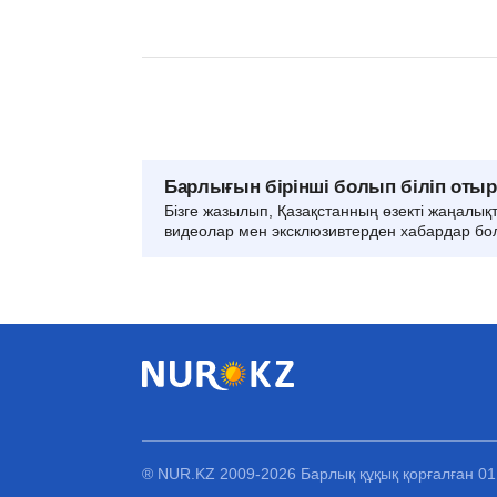
Барлығын бірінші болып біліп оты
Бізге жазылып, Қазақстанның өзекті жаңалық
видеолар мен эксклюзивтерден хабардар бо
® NUR.KZ 2009-2026 Барлық құқық қорғалған 0