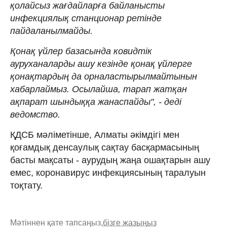
қолайсыз жағдайларға байланысты
инфекциялық станционар ретінде
пайдаланылмайды.
Қонақ үйлер базасында ковидтік
ауруханаларды ашу кезінде қонақ үйлерге
қонақтардың да орналастырылмайтынын
хабарлаймыз. Осылайша, тарап жатқан
ақпарат шындыққа жанаспайды", - деді
ведомство.
ҚДСБ мәліметінше, Алматы әкімдігі мен
қоғамдық денсаулық сақтау басқармасының
басты мақсаты - аурудың жаңа ошақтарын ашу
емес, коронавирус инфекциясының таралуын
тоқтату.
Мәтіннен қате тапсаңыз,
бізге жазыңыз