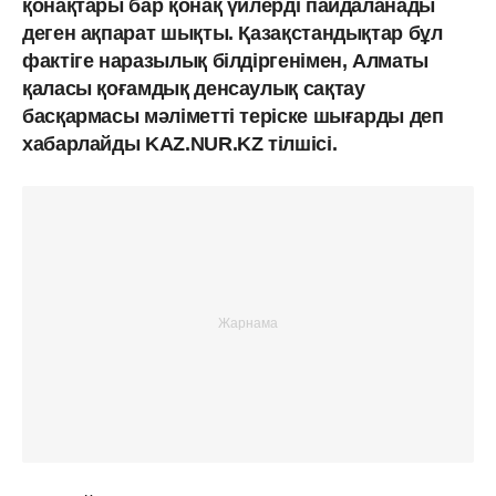
қонақтары бар қонақ үйлерді пайдаланады
деген ақпарат шықты. Қазақстандықтар бұл
фактіге наразылық білдіргенімен, Алматы
қаласы қоғамдық денсаулық сақтау
басқармасы мәліметті теріске шығарды деп
хабарлайды KAZ.NUR.KZ тілшісі.