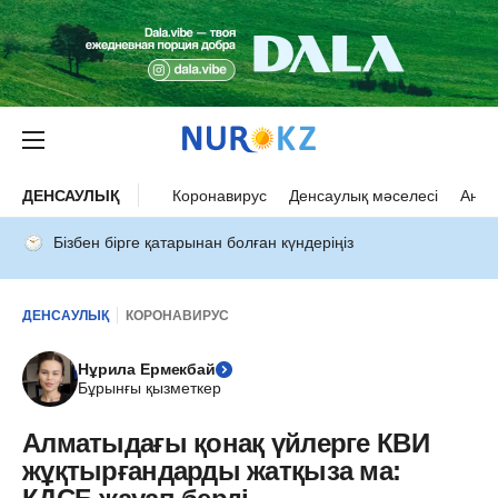
ДЕНСАУЛЫҚ
Коронавирус
Денсаулық мәселесі
Ана 
Бізбен бірге қатарынан болған күндеріңіз
ДЕНСАУЛЫҚ
КОРОНАВИРУС
Нұрила Ермекбай
Бұрынғы қызметкер
Алматыдағы қонақ үйлерге КВИ
жұқтырғандарды жатқыза ма: