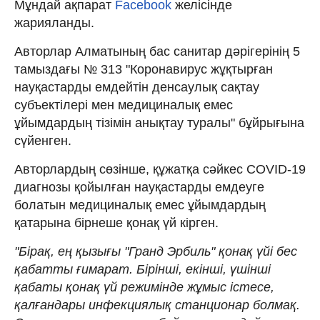
Мұндай ақпарат
Facebook
желісінде
жарияланды.
Авторлар Алматының бас санитар дәрігерінің 5
тамыздағы № 313 "Коронавирус жұқтырған
науқастарды емдейтін денсаулық сақтау
субъектілері мен медициналық емес
ұйымдардың тізімін анықтау туралы" бұйрығына
сүйенген.
Авторлардың сөзінше, құжатқа сәйкес COVID-19
диагнозы қойылған науқастарды емдеуге
болатын медициналық емес ұйымдардың
қатарына бірнеше қонақ үй кірген.
"Бірақ, ең қызығы "Гранд Эрбиль" қонақ үйі бес
қабатты ғимарат. Бірінші, екінші, үшінші
қабаты қонақ үй режимінде жұмыс істесе,
қалғандары инфекциялық станционар болмақ.