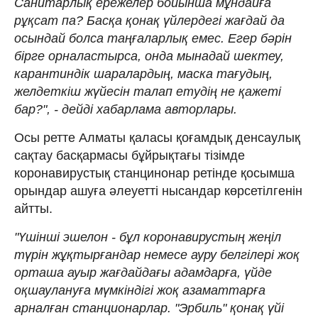
Санитарлық ережелер бойынша мұндайға
рұқсат па? Басқа қонақ үйлердегі жағдай да
осындай болса таңғаларлық емес. Егер бәрін
бірге орналастырса, онда мынадай шектеу,
карантиндік шаралардың, маска тағудың,
желдеткіш жүйесін талап етудің не қажеті
бар?", - дейді хабарлама авторлары.
Осы ретте Алматы қаласы қоғамдық денсаулық
сақтау басқармасы бұйрықтағы тізімде
коронавирустық станцинонар ретінде қосымша
орындар ашуға әлеуетті нысандар көрсетілгенін
айтты.
"Үшінші эшелон - бұл коронавирустың жеңіл
түрін жұқтырғандар немесе ауру белгілері жоқ
орташа ауыр жағдайдағы адамдарға, үйде
оқшаулануға мүмкіндігі жоқ азаматтарға
арналған станционарлар. "Эрбиль" қонақ үйі