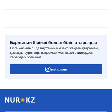
Барлығын бірінші болып біліп отырыңыз
Бізге жазылып, Қазақстанның өзекті жаңалықтарынан,
қызықты суреттер, видеолар мен эксклюзивтерден
хабардар болыңыз.
Instagram