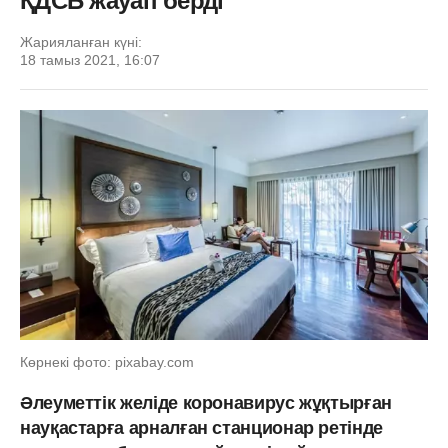
ҚДСБ жауап берді
Жарияланған күні:
18 тамыз 2021, 16:07
Көрнекі фото: pixabay.com
Әлеуметтік желіде коронавирус жұқтырған
науқастарға арналған станционар ретінде