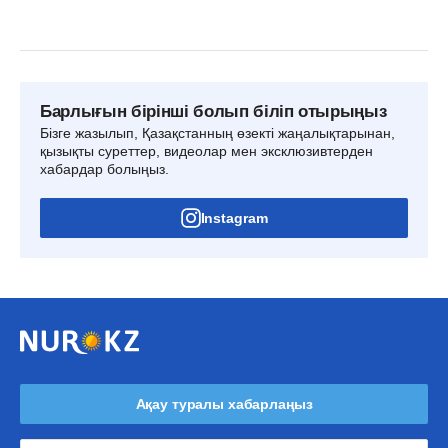
Барлығын бірінші болып біліп отырыңыз
Бізге жазылып, Қазақстанның өзекті жаңалықтарынан,
қызықты суреттер, видеолар мен эксклюзивтерден
хабардар болыңыз.
Instagram
Ақау туралы хабарлаңыз