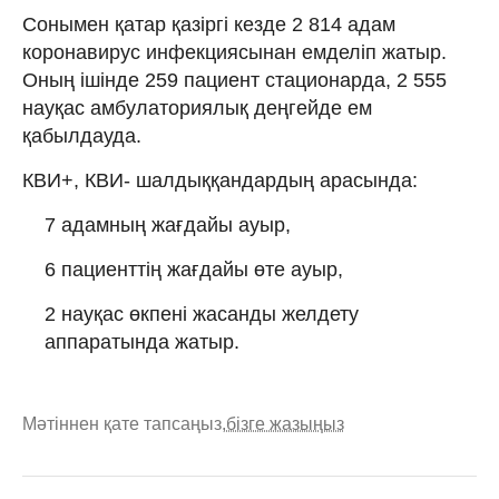
Сонымен қатар қазіргі кезде 2 814 адам
коронавирус инфекциясынан емделіп жатыр.
Оның ішінде 259 пациент стационарда, 2 555
науқас амбулаториялық деңгейде ем
қабылдауда.
КВИ+, КВИ- шалдыққандардың арасында:
7 адамның жағдайы ауыр,
6 пациенттің жағдайы өте ауыр,
2 науқас өкпені жасанды желдету
аппаратында жатыр.
Мәтіннен қате тапсаңыз,
бізге жазыңыз