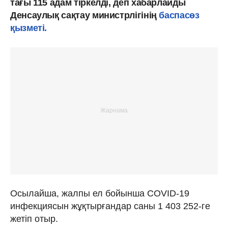
тағы 115 адам тіркелді, деп хабарлайды
Денсаулық сақтау министрлігінің
баспасөз
қызметі.
Осылайша, жалпы ел бойынша COVID-19
инфекциясын жұқтырғандар саны 1 403 252-ге
жетіп отыр.