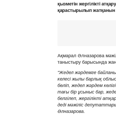
қызметін жергілікті атқ
қарастырылып жатқанын 
Ақмарал Әлназарова мәжі
таныстыру барысында жаңа
"Жедел жәрдемге байланы
келесі жылы барлық облыс
бөліп, жедел жәрдем көліг
тағы бір ұсыныс бар, жед
белгілеп, жергілікті атқа
деді мәжіліс депутаттары
Әлназарова.