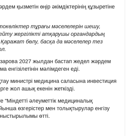
рдем қызметін өңір әкімдіктерінің құзыретіне
втокөліктер тұрағы мәселелерін шешу,
ейту жергілікті атқарушы органдардың
 Қаражат бөлу, басқа да мәселелер тез
ол.
азарова 2027 жылдан бастап жедел жәрдем
а енгізілетінін мәлімдеген еді.
тау министрі медицина саласына инвестиция
рге жол ашық екенін жеткізді.
сте "Міндетті әлеуметтік медициналық
йынша өзгерістер мен толықтырулар енгізу
аныстырылымы өтті.