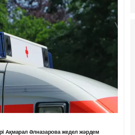
рі Ақмарал Әлназарова жедел жәрдем