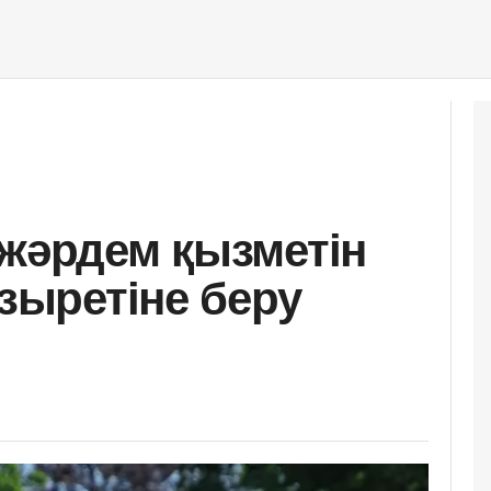
 жәрдем қызметін
ұзыретіне беру