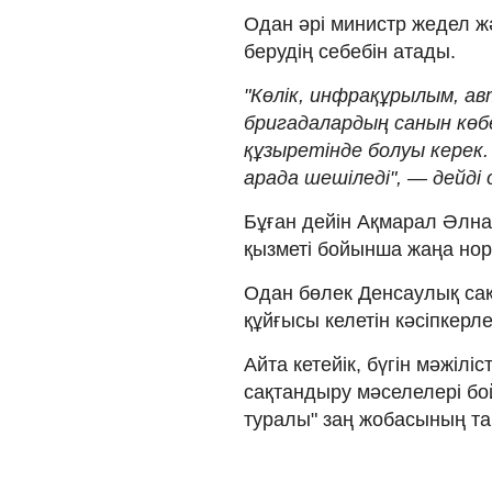
Одан әрі министр жедел жә
берудің себебін атады.
"Көлік, инфрақұрылым, а
бригадалардың санын көб
құзыретінде болуы керек.
арада шешіледі", — дейді 
Бұған дейін Ақмарал Әлн
қызметі бойынша жаңа норм
Одан бөлек Денсаулық сақ
құйғысы келетін кәсіпкерле
Айта кетейік, бүгін мәжілі
сақтандыру мәселелері бо
туралы" заң жобасының т