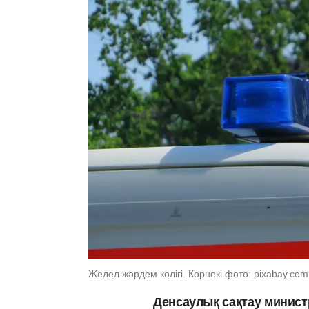
Жедел жәрдем көлігі. Көрнекі фото: pixabay.com
Денсаулық сақтау минист