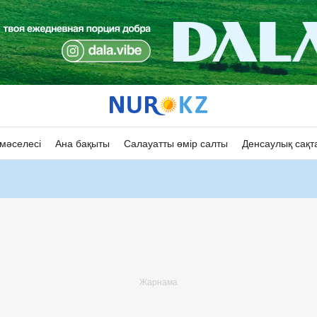
мәселесі
Ана бақыты
Салауатты өмір салты
Денсаулық сақт