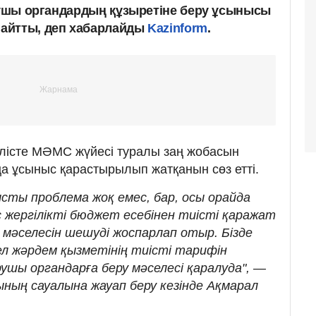
арушы органдардың құзыретіне беру ұсынысы
айтты, деп хабарлайды
Kazinform
.
лісте МӘМС жүйесі туралы заң жобасын
 ұсыныс қарастырылып жатқанын сөз етті.
сты проблема жоқ емес, бар, осы орайда
 жергілікті бюджет есебінен тиісті қаражат
і мәселесін шешуді жоспарлап отыр. Бізде
ел жәрдем қызметінің тиісті тарифін
рушы органдарға беру мәселесі қаралуда", —
ның сауалына жауап беру кезінде Ақмарал