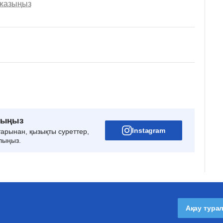
 жазыңыз
рыңыз
Instagram
тарынан, қызықты суреттер,
лыңыз.
Ақау тура