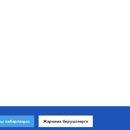
лы хабарлаңыз
Жарнама берушілерге