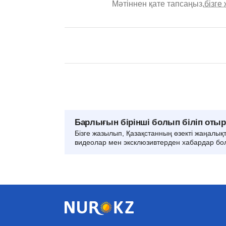
Мәтіннен қате тапсаңыз,
бізге
Барлығын бірінші болып біліп оты
Бізге жазылып, Қазақстанның өзекті жаңалық
видеолар мен эксклюзивтерден хабардар бо