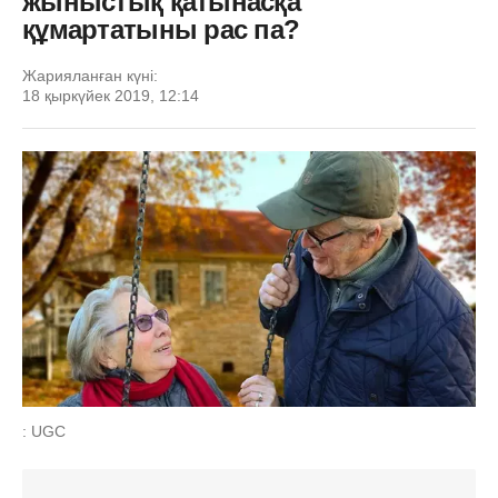
жыныстық қатынасқа
құмартатыны рас па?
Жарияланған күні:
18 қыркүйек 2019, 12:14
: UGC