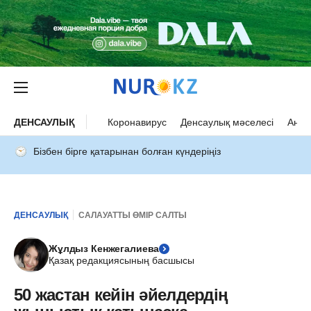
ДЕНСАУЛЫҚ
Коронавирус
Денсаулық мәселесі
Ана 
Бізбен бірге қатарынан болған күндеріңіз
ДЕНСАУЛЫҚ
САЛАУАТТЫ ӨМІР САЛТЫ
Жұлдыз Кенжегалиева
Қазақ редакциясының басшысы
50 жастан кейін әйелдердің