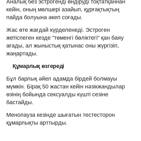
Аналық без эстрогенді өндіруді тоқтатқаннан
кейін, оның мөлшері азайып, құрғақтықтың
пайда болуына әкеп соғады.
Жас өте жағдай күрделенеді. Эстроген
жетіспеген кезде "төменгі бөліктегі" қан баяу
ағады, ал жыныстық қатынас оны жүргізіп,
жаңартады.
Құмарлық өзгереді
Бұл барлық әйел адамда бірдей болмауы
мүмкін. Бірақ 50 жастан кейін нәзікжандылар
өзінің бойында сексуалды күшті сезіне
бастайды.
Менопауза кезінде шығатын тестесторон
құмарлықты арттырды.