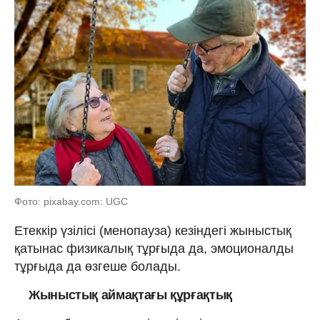
Фото: pixabay.com: UGC
Етеккір үзілісі (менопауза) кезіндегі жыныстық
қатынас физикалық тұрғыда да, эмоционалды
тұрғыда да өзгеше болады.
Жыныстық аймақтағы құрғақтық