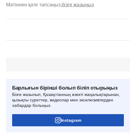
Мәтіннен қате тапсаңыз,
бізге жазыңыз
Барлығын бірінші болып біліп отырыңыз
Бізге жазылып, Қазақстанның өзекті жаңалықтарынан,
қызықты суреттер, видеолар мен эксклюзивтерден
хабардар болыңыз.
Instagram