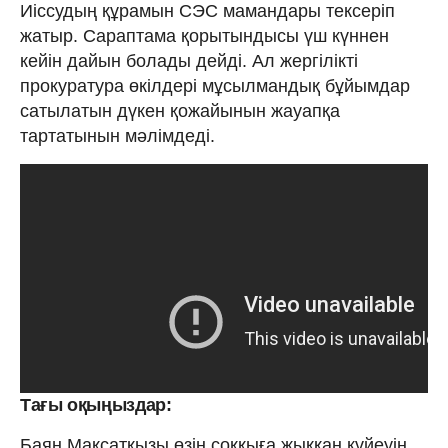
Иіссудың құрамын СЭС мамандары тексеріп
жатыр. Сараптама қорытындысы үш күннен
кейін дайын болады дейді. Ал жергілікті
прокуратура өкілдері мұсылмандық бұйымдар
сатылатын дүкен қожайынын жауапқа
тартатынын мәлімдеді.
Тағы оқыңыздар:
Баян Мақсатқызы өзін соққыға жыққан күйеуін