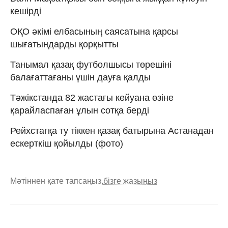
кешірді
ОҚО әкімі елбасының саясатына қарсы
шығатындарды қорқытты
Танымал қазақ футболшысы төрешіні
балағаттағаны үшін дауға қалды
Тәжікстанда 82 жастағы кейуана өзіне
қарайласпаған ұлын сотқа берді
Рейхстагқа ту тіккен қазақ батырына Астанадан
ескерткіш қойылды (фото)
Мәтіннен қате тапсаңыз,
бізге жазыңыз