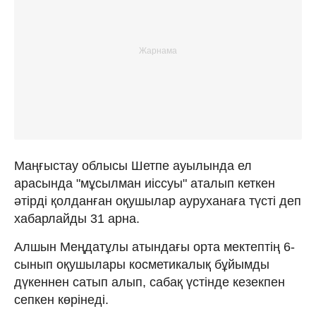
Маңғыстау облысы Шетпе ауылында ел
арасында "мұсылман иіссуы" аталып кеткен
әтірді қолданған оқушылар ауруханаға түсті деп
хабарлайды 31 арна.
Алшын Меңдатұлы атындағы орта мектептің 6-
сынып оқушылары косметикалық бұйымды
дүкеннен сатып алып, сабақ үстінде кезекпен
сепкен көрінеді.