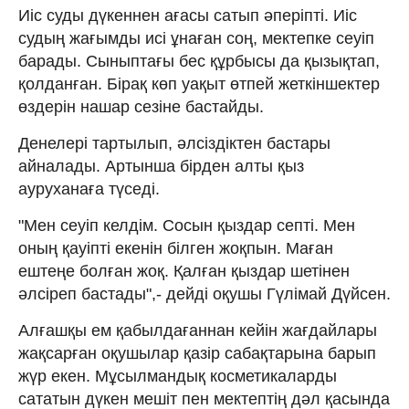
Иіс суды дүкеннен ағасы сатып әперіпті. Иіс
судың жағымды исі ұнаған соң, мектепке сеуіп
барады. Сыныптағы бес құрбысы да қызықтап,
қолданған. Бірақ көп уақыт өтпей жеткіншектер
өздерін нашар сезіне бастайды.
Денелері тартылып, әлсіздіктен бастары
айналады. Артынша бірден алты қыз
ауруханаға түседі.
"Мен сеуіп келдім. Сосын қыздар септі. Мен
оның қауіпті екенін білген жоқпын. Маған
ештеңе болған жоқ. Қалған қыздар шетінен
әлсіреп бастады",- дейді оқушы Гүлімай Дүйсен.
Алғашқы ем қабылдағаннан кейін жағдайлары
жақсарған оқушылар қазір сабақтарына барып
жүр екен. Мұсылмандық косметикаларды
сататын дүкен мешіт пен мектептің дәл қасында