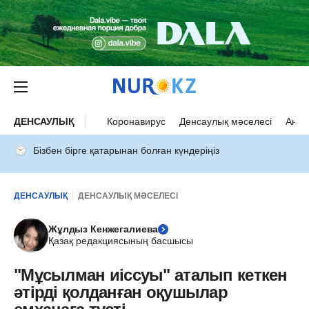
ДЕНСАУЛЫҚ
Коронавирус
Денсаулық мәселесі
Ана 
Бізбен бірге қатарынан болған күндеріңіз
ДЕНСАУЛЫҚ
ДЕНСАУЛЫҚ МӘСЕЛЕСІ
Жұлдыз Кенжегалиева
Қазақ редакциясының басшысы
"Мұсылман иіссуы" аталып кеткен
әтірді қолданған оқушылар