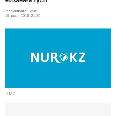
емханаға түсті
Жарияланған күні:
19 қазан 2016, 21:20
: UGC