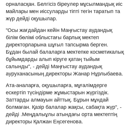
орналасқан. Белгісіз біреулер мұсылмандық иіс
майлары мен иіссуларды тіпті тегін таратып та
жүр дейді оқушылар.
"Осы жағдайдан кейін Маңғыстау аудандық
білім бөлімі облыстағы барлық мектеп
директорларына шұғыл тапсырма берген.
Бұдан былай балаларға мектепке косметикалық
бұйымдарды алып кіруге қатаң тыйым
салынды", - дейді Маңғыстау аудандық
ауруханасының директоры Жанар Нұрлыбаева.
Ата-аналарға, оқушыларға, мұғалімдерге
ескертіп түсіндірме жұмыстарын жүргіздік.
Заттарды алмауын айттық. Бұрын мұндай
болмаған. Қазір балалар жақсы, сабақта жүр", -
дейді .Меңдалыұлы атындағы орта мектептің
директоры Қалжан Еңсегенова.