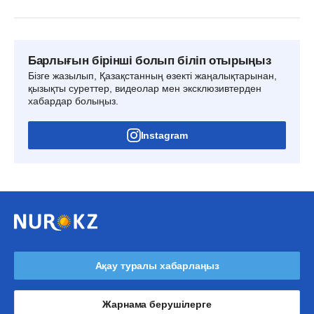
Барлығын бірінші болып біліп отырыңыз
Бізге жазылып, Қазақстанның өзекті жаңалықтарынан,
қызықты суреттер, видеолар мен эксклюзивтерден
хабардар болыңыз.
Instagram
Ақау туралы хабарлаңыз
Жарнама берушілерге