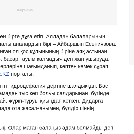
ппен бірге дұға етіп, Алладан балаларының
лалы аналардың бірі – Айбаршын Есениязова.
нған ол қос құлынының біріне аяқ астынан
, басар тауым қалмады» деп жан ұшыруда.
герлеріне шағымданып, көптен көмек сұрап
.KZ
порталы.
 бітті гидроцефалия дертіне шалдыққан. Бас
шамадан тыс көп болуы салдарынан бүгінде
май, жүріп-тұруы қиындап кеткен. Дидарға
ада ота жасалғанымен, бүлдіршіннің
дық. Олар маған балаңыз адам болмайды деп