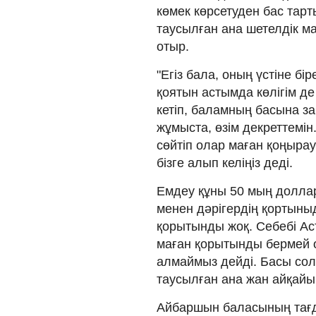
көмек көрсетуден бас тарт
таусылған ана шетелдік м
отыр.
"Егіз бала, оның үстіне бі
қоятын астымда көлігім де 
кетіп, баламның басына з
жұмыста, өзім декреттемі
сөйтіп олар маған қоңыра
бізге алып келіңіз деді.
Емдеу құны 50 мың доллар
менен дәрігердің қортын
қорытынды жоқ. Себебі Ас
маған қорытынды бермей 
алмаймыз дейді. Басы сол
таусылған ана жан айқайын
Айбаршын баласының тағ