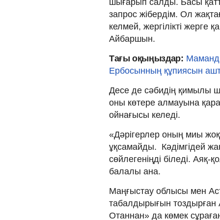
шығарып салды. Басы қатт
запрос жібердім. Ол жақт
келмей, жергілікті жерге 
Айбаршын.
Тағы оқыңыздар:
Маманда
Ербосынның құпиясын аш
Десе де сәбидің қимылы ши
оны көтере алмауына қара
ойнағысы келеді.
«Дәрігерлер оның миы жоқ
ұқсамайды. Кәдімгідей жа
сөйлегеніңді біледі. Аяқ-қ
балалы ана.
Маңғыстау облысы мен Ас
табалдырығын тоздырған А
Отаннан» да көмек сұраға