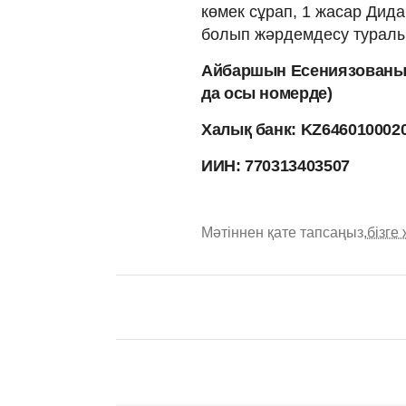
көмек сұрап, 1 жасар Дида
болып жәрдемдесу туралы 
Айбаршын Есениязованың 
да осы номерде)
Халық банк: KZ6460100020
ИИН: 770313403507
Мәтіннен қате тапсаңыз,
бізге