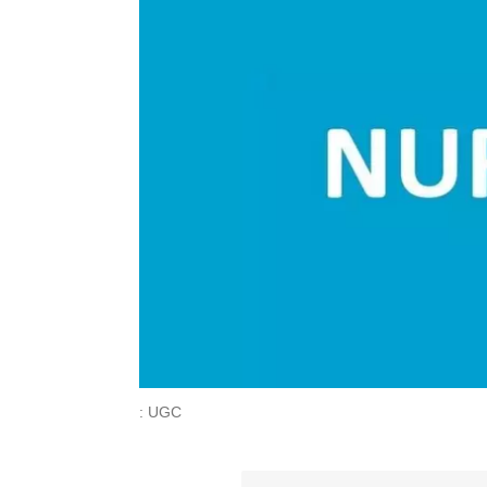
: UGC