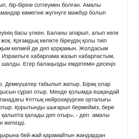
ып, бір-біріне сілтеумен болған. Амалы
амандар көмегіне жүгінуге мәжбүр болып
реуінің басы үлкен. Баланы апарып, алып келе
жоқ. Қоғамдық көлікте біреудің қолы тиіп
ақым келмей де деп қорқамын. Жолдасым
н. Израильге хабарлама жазып хабарластым,
у шалды. Егер балаңызды емдетемін десеңіз
. Демеушілер табылып жатыр. Бірақ олар
ыдысын сұрап отыр. Менде қолымда ешқандай
танадағы Ұлттық нейрохирургия орталығы
отыр. Қорытынды шығарып бермейміз, бере
 қалыпта қалады деп отыр», - деп амалы
 жеткізді.
дырына бей-жай қарамайтын жандардан