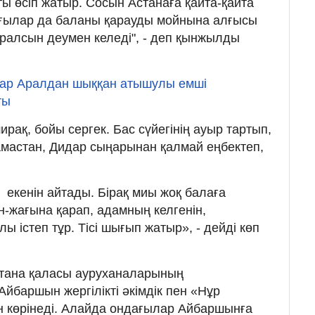
ы өсіп жатыр. Сосын Астанаға қайта-қайта
ағылар да баланы қарауды мойнына алғысы
қаралсын деумен келеді", - деп қынжылды
р Аралдан шыққан атышулы емші
ты
рақ, бойы сергек. Бас сүйегінің ауыр тартып,
мастан, Дидар сыңарынан қалмай еңбектеп,
 екенін айтады. Бірақ миы жоқ балаға
н-жағына қарап, адамның келгенін,
олы істеп тұр. Тісі шығып жатыр», - дейді көп
тана қаласы ауруханаларының
йбаршын жергілікті әкімдік пен «Нұр
н көрінеді. Алайда ондағылар Айбаршынға