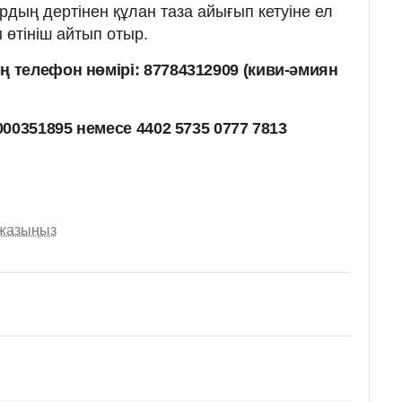
рдың дертінен құлан таза айығып кетуіне ел
өтініш айтып отыр.
телефон нөмірі: 87784312909 (киви-әмиян
00351895 немесе 4402 5735 0777 7813
 жазыңыз