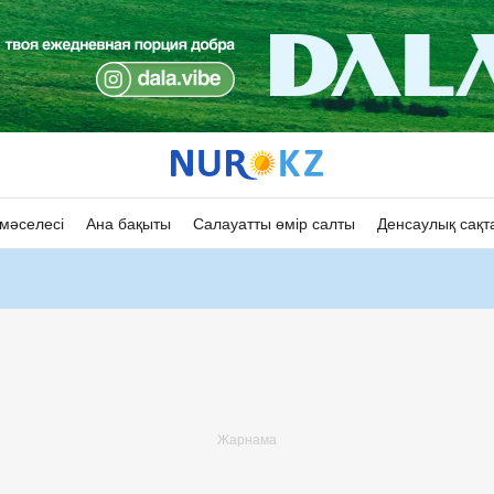
мәселесі
Ана бақыты
Салауатты өмір салты
Денсаулық сақт