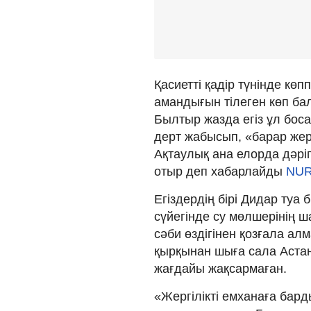
Қасиетті қадір түнінде кө
амандығын тілеген көп ба
Былтыр жазда егіз ұл боса
дерт жабысып, «барар жер
Ақтаулық ана елорда дәрі
отыр деп хабарлайды
NUR
Егіздердің бірі Дидар туа
сүйегінде су мөлшерінің 
сәби өздігінен қозғала ал
қырқынан шыға сала Астан
жағдайы жақсармаған.
«Жергілікті емханаға бар