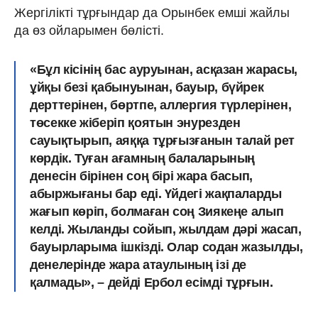
Жергілікті тұрғындар да Орынбек емші жайлы
да өз ойларымен бөлісті.
«Бұл кісінің бас ауруынан, асқазан жарасы,
ұйқы безі қабынуынан, ба­уыр, бүйрек
дерттерінен, бөртпе, аллергия түрлерінен,
төсекке жіберіп қоятын энурезден
сауықтырып, аяққа тұрғызғанын талай рет
көрдік. Туған ағамның балаларының
денесін бірінен соң бірі жара басып,
абыржығаны бар еді. Үйдегі жақпаларды
жағып көріп, болмаған соң Зиякеңе алып
келді. Жыланды сойып, жылдам дәрі жасап,
бауырларыма ішкізді. Олар содан жазылды,
денелерінде жара атаулының ізі де
қалмады», – дейді Ербол есімді тұрғын.