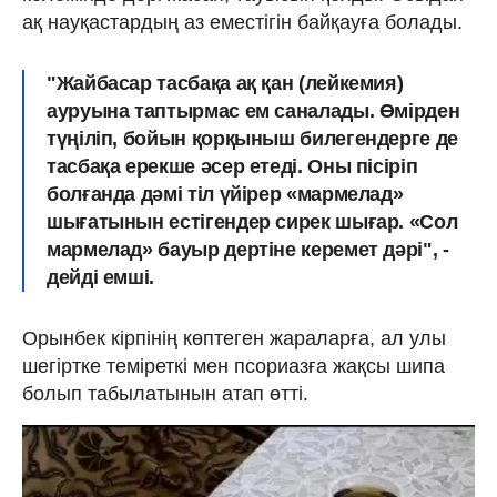
ақ науқастардың аз еместігін байқауға болады.
"Жайбасар тасбақа ақ қан (лейкемия)
ауруына таптырмас ем саналады. Өмірден
түңіліп, бойын қорқыныш билегендерге де
тасбақа ерекше әсер етеді. Оны пісіріп
болғанда дәмі тіл үйірер «мармелад»
шығатынын естігендер сирек шығар. «Сол
мармелад» бауыр дертіне керемет дәрі", -
дейді емші.
Орынбек кірпінің көптеген жараларға, ал улы
шегіртке теміреткі мен псориазға жақсы шипа
болып табылатынын атап өтті.