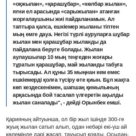
«оқжылан», «қарашұбар», «көлбар жылан»,
яғни ел арасында «сарыжылан» атанған
жорғалаушыны жиі пайдаланамын. Ал
таптыра қалса, ешкіемер жыланы тіптен
мың емге дауа. Негізі түрлі ауруларға шұбар
жылан мен қара­шұбар жыланды да
пайдалана беруге болады. Жылан
аулаушылар 10 мың теңгеден жоғары
тұратын қарашұбар, май жыланды табуға
тырысады. Ал құны 35 мыңнан кем емес
ешкіемерді қолға түсіру өте қиын. Бұл жақта
көп кездескенімен, шапшаң қимылының
арқасында бой тасалап үлгеретін ақылды
жылан саналады", - дейді Орынбек емші.
Қарияның айтуынша, ол бір жыл ішінде 300-ге
жуық жылан сатып алып, одан небәрі екі-үш ай
көлемінде дәрі жасап, тауысып қояды. Осыдан-