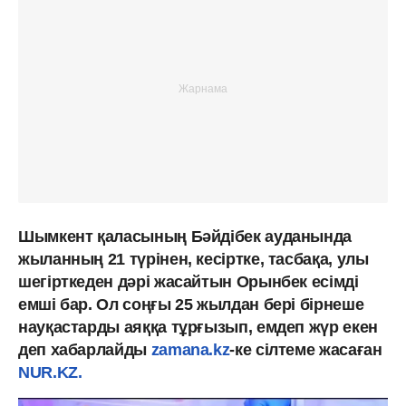
Шымкент қаласының Бәйдібек ауданында
жыланның 21 түрінен, кесіртке, тасбақа, улы
шегірткеден дәрі жасайтын Орынбек есімді
емші бар. Ол соңғы 25 жылдан бері бірнеше
науқастарды аяққа тұрғызып, емдеп жүр екен
деп хабарлайды
zamana.kz
-ке сілтеме жасаған
NUR.KZ.