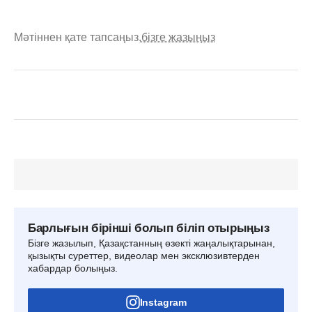
Мәтіннен қате тапсаңыз,
бізге жазыңыз
Барлығын бірінші болып біліп отырыңыз
Бізге жазылып, Қазақстанның өзекті жаңалықтарынан,
қызықты суреттер, видеолар мен эксклюзивтерден
хабардар болыңыз.
Instagram