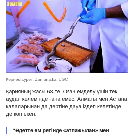
Көрнекі сурет: Zamana.kz: UGC
Қарияның жасы 63-те. Оған емделу үшін тек
аудан көлемінде ғана емес, Алматы мен Астана
қалаларынан да дертіне дауа іздеп келетінде
де көп екен.
"Әдетте ем ретінде «атпажылан» мен