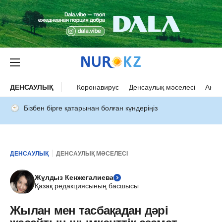
ДЕНСАУЛЫҚ
Коронавирус
Денсаулық мәселесі
Ана 
Бізбен бірге қатарынан болған күндеріңіз
ДЕНСАУЛЫҚ
ДЕНСАУЛЫҚ МӘСЕЛЕСІ
Жұлдыз Кенжегалиева
Қазақ редакциясының басшысы
Жылан мен тасбақадан дәрі