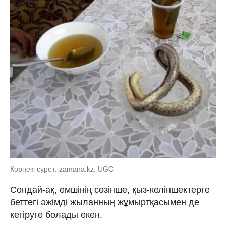
Көрнекі сурет: zamana.kz: UGC
Сондай-ақ, емшінің сөзінше, қыз-келіншектерге
беттегі әжімді жыланның жұмыртқасымен де
кетіруге болады екен.