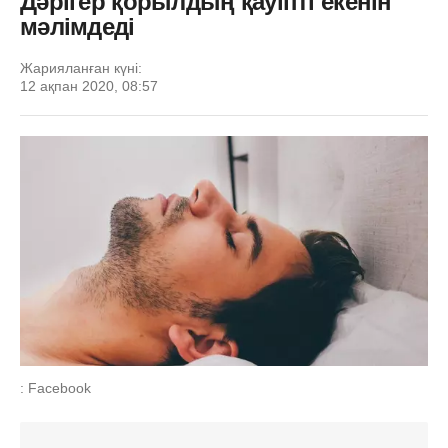
Дәрігер қорылдың қауіпті екенін
мәлімдеді
Жарияланған күні:
12 ақпан 2020, 08:57
: Facebook