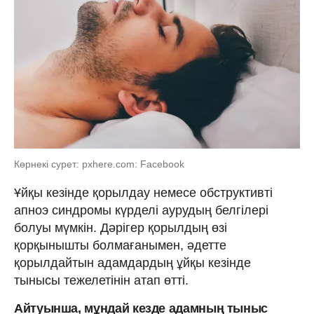
Көрнекі сурет: pxhere.com: Facebook
Ұйқы кезінде қорылдау немесе обструктивті
апноэ синдромы күрделі аурудың белгілері
болуы мүмкін. Дәрігер қорылдың өзі
қорқынышты болмағанымен, әдетте
қорылдайтын адамдардың ұйқы кезінде
тынысы тежелетінін атап өтті.
Айтуынша, мұндай кезде адамның тыныс