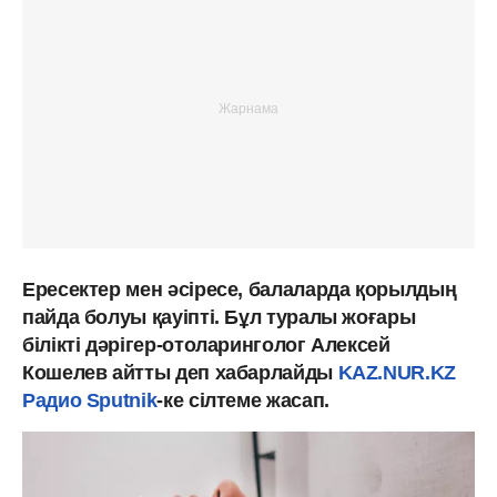
Ересектер мен әсіресе, балаларда қорылдың
пайда болуы қауіпті. Бұл туралы жоғары
білікті дәрігер-отоларинголог Алексей
Кошелев айтты деп хабарлайды
KAZ.NUR.KZ
Радио Sputnik
-ке сілтеме жасап.