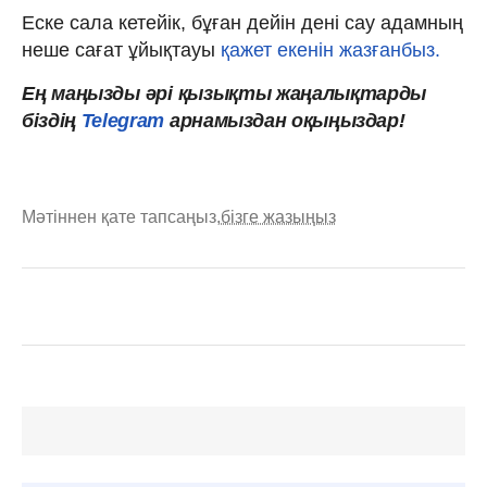
Еске сала кетейік, бұған дейін дені сау адамның
неше сағат ұйықтауы
қажет екенін жазғанбыз.
Ең
маңызды
әрі
қызықты
жаңалықтарды
біздің
Telegram
арнамыздан оқыңыздар!
Мәтіннен қате тапсаңыз,
бізге жазыңыз