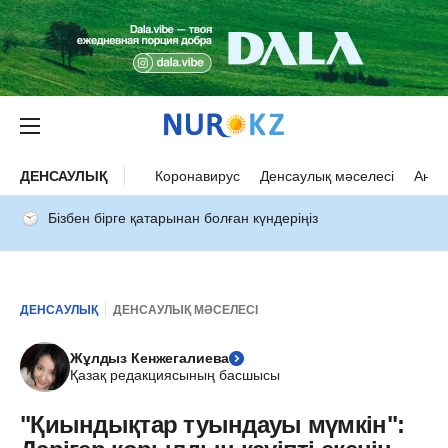
ДЕНСАУЛЫҚ
Коронавирус
Денсаулық мәселесі
Ана 
Бізбен бірге қатарынан болған күндеріңіз
ДЕНСАУЛЫҚ
ДЕНСАУЛЫҚ МӘСЕЛЕСІ
Жұлдыз Кенжегалиева
Қазақ редакциясының басшысы
"Қиындықтар туындауы мүмкін":