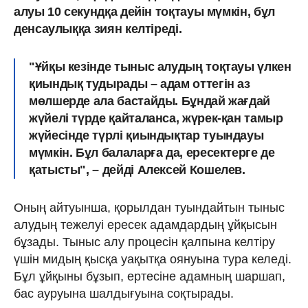
алуы 10 секундқа дейін тоқтауы мүмкін, бұл
денсаулыққа зиян келтіреді.
"Ұйқы кезінде тыныс алудың тоқтауы үлкен
қиындық тудырады – адам оттегін аз
мөлшерде ала бастайды. Бұндай жағдай
жүйелі түрде қайталанса, жүрек-қан тамыр
жүйесінде түрлі қиындықтар туындауы
мүмкін. Бұл балаларға да, ересектерге де
қатысты", – дейді Алексей Кошелев.
Оның айтуынша, қорылдан туындайтын тыныс
алудың тежелуі ересек адамдардың ұйқысын
бұзады. Тыныс алу процесін қалпына келтіру
үшін мидың қысқа уақытқа оянуына тура келеді.
Бұл ұйқыны бұзып, ертесіне адамның шаршап,
бас ауруына шалдығуына соқтырады.