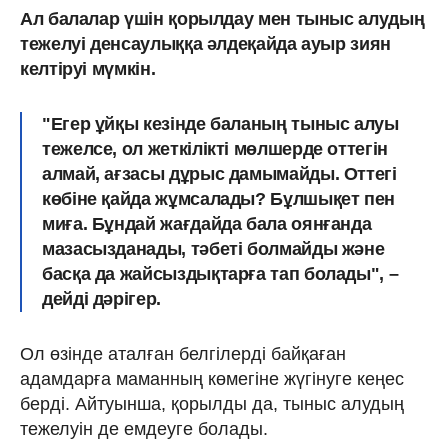
Ал балалар үшін қорылдау мен тыныс алудың
тежелуі денсаулыққа әлдеқайда ауыр зиян
келтіруі мүмкін.
"Егер ұйқы кезінде баланың тыныс алуы
тежелсе, ол жеткілікті мөлшерде оттегін
алмай, ағзасы дұрыс дамымайды. Оттегі
көбіне қайда жұмсалады? Бұлшықет пен
миға. Бұндай жағдайда бала оянғанда
мазасызданады, тәбеті болмайды және
басқа да жайсыздықтарға тап болады", –
дейді дәрігер.
Ол өзінде аталған белгілерді байқаған
адамдарға маманның көмегіне жүгінуге кеңес
берді. Айтуынша, қорылды да, тыныс алудың
тежелуін де емдеуге болады.