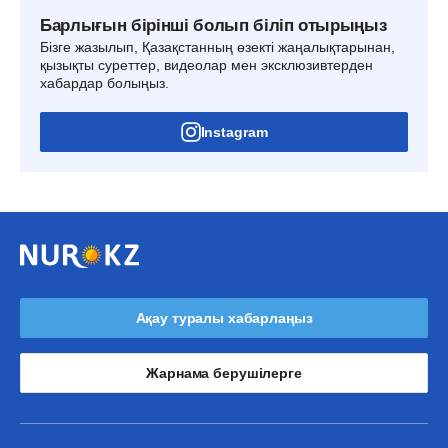
Барлығын бірінші болып біліп отырыңыз
Бізге жазылып, Қазақстанның өзекті жаңалықтарынан,
қызықты суреттер, видеолар мен эксклюзивтерден
хабардар болыңыз.
Instagram
Ақау туралы хабарлаңыз
Жарнама берушілерге