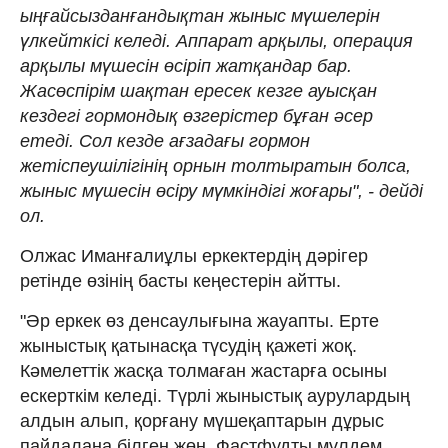
ыңғайсызданғандықтан жыныс мүшелерін
үлкейткісі келеді. Аппарат арқылы, операция
арқылы мүшесін өсіріп жатқандар бар.
Жасөспірім шақтан ересек кезге ауысқан
кездегі гормондық өзгерістер бұған әсер
етеді. Сол кезде ағзадағы гормон
жетіспеушілігінің орнын толтыратын болса,
жыныс мүшесін өсіру мүмкіндігі жоғары", - дейді
ол.
Олжас Иманғалиұлы еркектердің дәрігер
ретінде өзінің басты кеңестерін айтты.
"Әр еркек өз денсаулығына жауапты. Ерте
жыныстық қатынасқа түсудің қажеті жоқ.
Кәмелеттік жасқа толмаған жастарға осыны
ескерткім келеді. Түрлі жыныстық аурулардың
алдын алып, қорғану мүшеқаптарын дұрыс
пайдалана білген жөн. Фастфудты мүлдем