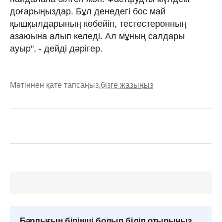
доғарыңыздар. Бұл денедегі бос май
қышқылдарының көбейіп, тестестеронның
азаюына алып келеді. Ал мұның салдары
ауыр", - дейді дәрігер.
Мәтіннен қате тапсаңыз,
бізге жазыңыз
Барлығын бірінші болып біліп отырыңыз