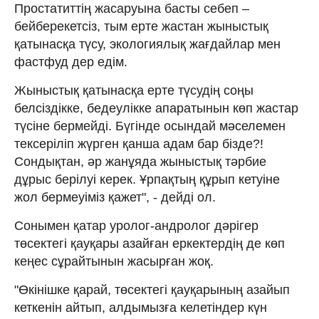
Простатиттің жасаруына басты себеп –
бейберекетсіз, тым ерте жастан жыныстық
қатынасқа түсу, экологиялық жағдайлар мен
фастфуд дер едім.
Жыныстық қатынасқа ерте түсудің соңы
белсіздікке, бедеулікке апаратынын көп жастар
түсіне бермейді. Бүгінде осындай мәселемен
тексеріліп жүрген қанша адам бар бізде?!
Сондықтан, әр жанұяда жыныстық тәрбие
дұрыс берілуі керек. Ұрпақтың құрып кетуіне
жол бермеуіміз қажет", - дейді ол.
Сонымен қатар уролог-андролог дәрігер
төсектегі қауқары азайған еркектердің де көп
кеңес сұрайтынын жасырған жоқ.
"Өкінішке қарай, төсектегі қауқарының азайып
кеткенін айтып, алдымызға келетіндер күн