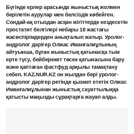
Бүгінде ерлер арасында жыныстық жолмен
берілетін аурулар мен белсіздік көбейген.
Сондай-ақ отыздан асқан жігіттерде кездесетін
простатит белгілері небары 18 жастағы
жасөспірімдерден анықталып жатыр. Уролог-
андролог дәрігер Олжас Иманғалиұлының
айтуынша, бұған жыныстық қатынасқа тым
ерте түсу, бейберекет төсек қатынасына бару
және қаптаған фастфуд арқылы тамақтану
себеп. KAZ.NUR.KZ он жылдан бері уролог-
андролог дәрігер ретінде қызмет ететін Олжас
Иманғалиұлынан жыныстық сауаттылыққа
қатысты маңызды сұрақтарға жауап алды.