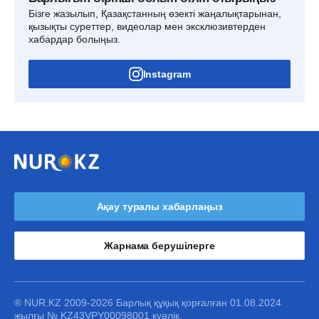
Бізге жазылып, Қазақстанның өзекті жаңалықтарынан,
қызықты суреттер, видеолар мен эксклюзивтерден
хабардар болыңыз.
Instagram
Ақау туралы хабарлаңыз
Жарнама берушілерге
® NUR.KZ 2009-2026 Барлық құқық қорғалған 01.08.2024
жылғы № KZ43VPY00098001 куәлік.