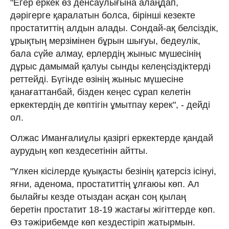
"Егер еркек өз денсаулығына алаңдап,
дәрігерге қаралатын болса, бірінші кезекте
простатиттің алдын алады. Сондай-ақ белсіздік,
ұрықтың мерзімінен бұрын шығуы, бедеулік,
бала сүйе алмау, ерлердің жыныс мүшесінің
дұрыс дамымай қалуы сынды келеңсіздіктерді
реттейді. Бүгінде өзінің жыныс мүшесіне
қанағаттанбай, бізден кеңес сұрап келетін
еркектердің де көптігін ұмытпау керек", - дейді
ол.
Олжас Иманғалиұлы қазіргі еркектерде қандай
аурудың көп кездесетінін айтты.
"Үлкен кісілерде қуықасты безінің қатерсіз ісінуі,
яғни, аденома, простатиттің ұлғаюы көп. Ал
былайғы кезде отыздан асқан соң қылаң
беретін простатит 18-19 жастағы жігіттерде көп.
Өз тәжірибемде көп кездестіріп жатырмын.