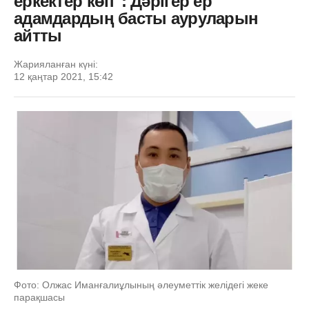
еркектер көп": Дәрігер ер
адамдардың басты ауруларын
айтты
Жарияланған күні:
12 қаңтар 2021, 15:42
Фото: Олжас Иманғалиұлының әлеуметтік желідегі жеке
парақшасы