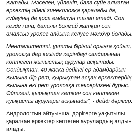
жатады. Мәселен, үйленіп, бала сүйе алмаған
еркектің әйелі гинекологқа қаралады да,
күйеуінің де қоса емделуін талап етеді. Сол
кезде ғана, балалы болмай жатқан соң
амалсыз уролог алдына келуге мәжбүр болады.
Менталитетті, ұятты бірінші орынға қойып,
урологқа дер кезінде көрінбеуі салдарынан
көптеген жыныстық аурулар асқынады.
Сондықтан, 40 жасқа дейінгі ер адамдардың
жылына бір рет, қырықтан асқан еркектердің
жылына екі рет урологқа тексерілгені дұрыс.
Өйткені, қырықтан кеткен соң көптеген
қуықасты аурулары асқынады", - дейді дәрігер.
Андрологтың айтуынша, дәрігерге уақытылы
қаралған еркектер көптеген аурулардың алдын
алады.