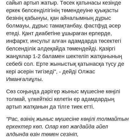
сайып артып жатыр. Төсек қатынасы кезінде
еркек белсенділігінің төмендеуіне қуықасты
безінің қабынуы, қан айналымның дұрыс
болмауы, дұрыс тамақтанбау, фастфуд әсер
етеді. Қант диабетіне ұшыраған ерлерде,
инфаркт, инсульт алған адамдарда төсектегі
белсенділік әлдеқайда төмендейді. Қазіргі
жанұялар 1-2 баламен шектеліп жатқанының
себебі сол. Ерте жыныстық қатынасқа түсу де
кері әсерін тигізеді", - дейді Олжас
Иманғалиұлы.
Сөз соңында дәрігер жыныс мүшесіне көңілі
толмай, үлкейткісі келетін ер адамдардың
артып жатқанын да тілге тиек етті.
"Рас, өзінің жыныс мүшесіне көңілі толмайтын
еркектер көп. Олар көп жағдайда әйел
алдында өзін төмен сезініп,