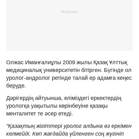
Олжас Иманғалиұлы 2009 жылы Қазақ Ұлттық
медициналық университетін бітірген. Бүгінде ол
уролог-андролог ретінде талай ер адамға кеңес
беруде.
Дәрігердің айтуынша, еліміздегі еркектердің
урологқа уақытылы көрінбеуіне қазақы
менталитет те әсер етеді.
"Қазақтың жігіттері уролог алдына өз еркімен
келмейді. Көп жағдайда үйленген соң жүгініп