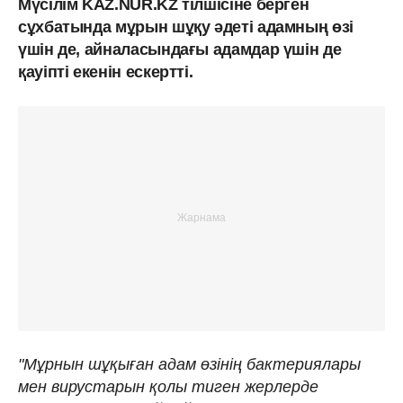
Мүсілім KAZ.NUR.KZ тілшісіне берген
сұхбатында мұрын шұқу әдеті адамның өзі
үшін де, айналасындағы адамдар үшін де
қауіпті екенін ескертті.
"Мұрнын шұқыған адам өзінің бактериялары
мен вирустарын қолы тиген жерлерде