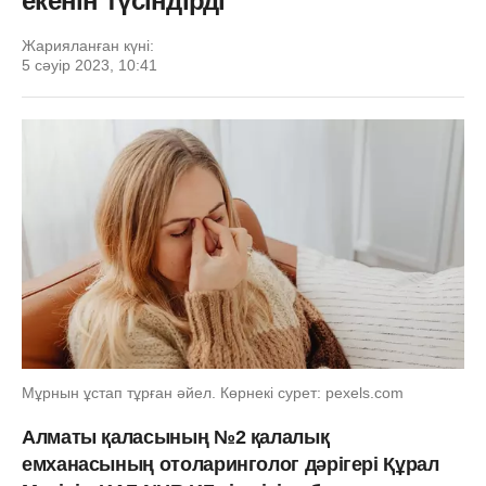
екенін түсіндірді
Жарияланған күні:
5 сәуір 2023, 10:41
Мұрнын ұстап тұрған әйел. Көрнекі сурет: pexels.com
Алматы қаласының №2 қалалық
емханасының отоларинголог дәрігері Құрал