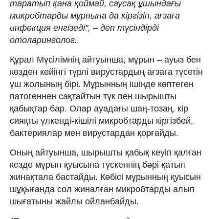
таратып қана қоймай, саусақ ұшындағы
микробтарды мұрнына да кіргізіп, ағзаға
инфекция енгізеді", – деп түсіндірді
отоларинголог.
Құрал Мүсілімнің айтуынша, мұрын – ауыз бен
көзден кейінгі түрлі вирустардың ағзаға түсетін
үш жолының бірі. Мұрынның ішінде көптеген
патогеннен сақтайтын түк пен шырышты
қабықтар бар. Олар ауадағы шаң-тозаң, кір
сияқты үлкенді-кішілі микробтарды кіргізбей,
бактериялар мен вирустардан қорғайды.
Оның айтуынша, шырышты қабық кеуіп қалған
кезде мұрын қуысына түскеннің бәрі қатып
жинақтала бастайды. Көбісі мұрынның қуысын
шұқығанда сол жиналған микробтарды алып
шығатыны жайлы ойланбайды.