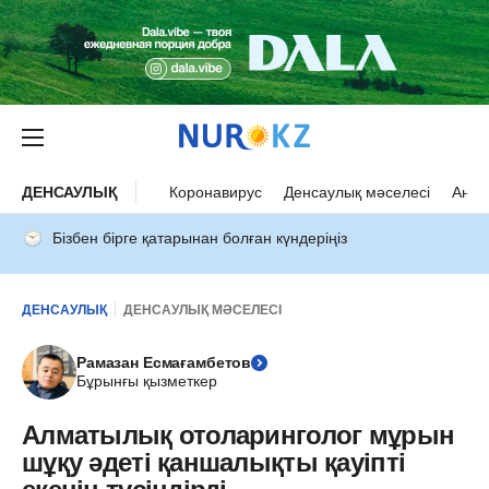
ДЕНСАУЛЫҚ
Коронавирус
Денсаулық мәселесі
Ана 
Бізбен бірге қатарынан болған күндеріңіз
ДЕНСАУЛЫҚ
ДЕНСАУЛЫҚ МӘСЕЛЕСІ
Рамазан Есмағамбетов
Бұрынғы қызметкер
Алматылық отоларинголог мұрын
шұқу әдеті қаншалықты қауіпті