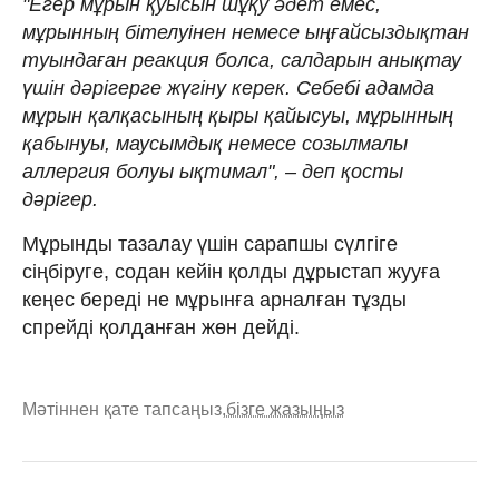
"Егер мұрын қуысын шұқу әдет емес,
мұрынның бітелуінен немесе ыңғайсыздықтан
туындаған реакция болса, салдарын анықтау
үшін дәрігерге жүгіну керек. Себебі адамда
мұрын қалқасының қыры қайысуы, мұрынның
қабынуы, маусымдық немесе созылмалы
аллергия болуы ықтимал", – деп қосты
дәрігер.
Мұрынды тазалау үшін сарапшы сүлгіге
сіңбіруге, содан кейін қолды дұрыстап жууға
кеңес береді не мұрынға арналған тұзды
спрейді қолданған жөн дейді.
Мәтіннен қате тапсаңыз,
бізге жазыңыз