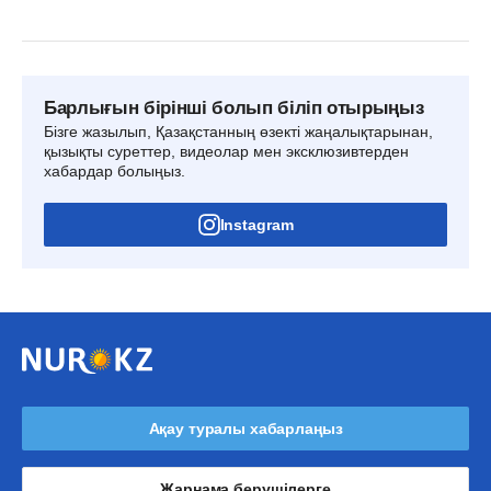
Барлығын бірінші болып біліп отырыңыз
Бізге жазылып, Қазақстанның өзекті жаңалықтарынан,
қызықты суреттер, видеолар мен эксклюзивтерден
хабардар болыңыз.
Instagram
Ақау туралы хабарлаңыз
Жарнама берушілерге