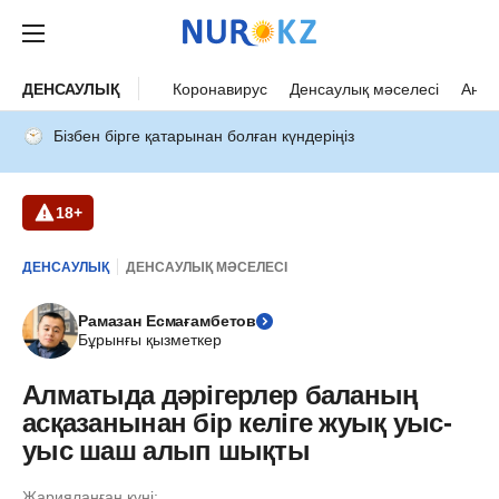
ДЕНСАУЛЫҚ
Коронавирус
Денсаулық мәселесі
Ана 
Бізбен бірге қатарынан болған күндеріңіз
18+
ДЕНСАУЛЫҚ
ДЕНСАУЛЫҚ МӘСЕЛЕСІ
Рамазан Есмағамбетов
Бұрынғы қызметкер
Алматыда дәрігерлер баланың
асқазанынан бір келіге жуық уыс-
уыс шаш алып шықты
Жарияланған күні: