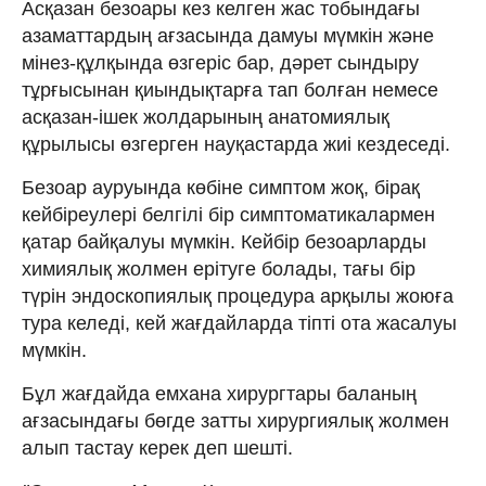
Асқазан безоары кез келген жас тобындағы
азаматтардың ағзасында дамуы мүмкін және
мінез-құлқында өзгеріс бар, дәрет сындыру
тұрғысынан қиындықтарға тап болған немесе
асқазан-ішек жолдарының анатомиялық
құрылысы өзгерген науқастарда жиі кездеседі.
Безоар ауруында көбіне симптом жоқ, бірақ
кейбіреулері белгілі бір симптоматикалармен
қатар байқалуы мүмкін. Кейбір безоарларды
химиялық жолмен ерітуге болады, тағы бір
түрін эндоскопиялық процедура арқылы жоюға
тура келеді, кей жағдайларда тіпті ота жасалуы
мүмкін.
Бұл жағдайда емхана хирургтары баланың
ағзасындағы бөгде затты хирургиялық жолмен
алып тастау керек деп шешті.