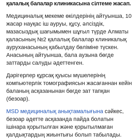
қалалық балалар клиникасына сілтеме жасап.
Медициналық мекеме өкілдерінің айтуынша, 10
жасар науқас іш ауруы, құсу, әлсіздік,
мазасыздық шағымымен шұғыл түрде Алматы
қаласының №2 қалалық балалар клиникалық
ауруханасының қабылдау бөліміне түскен.
Анасының айтуынша, бала аузына бөгде
заттарды салуды әдеттенген.
Дәрігерлер құрсақ қуысы мүшелерінің
компьютерлік томографиясын жасағаннан кейін
баланың асқазанынан бөгде зат тапқан
(безоар).
MSD медициналық анықтамалығына
сәйкес,
безоар әдетте асқазанда пайда болатын
ішінара қорытылған және қорытылмаған
қалдықтардың жиынтығы болып табылады.