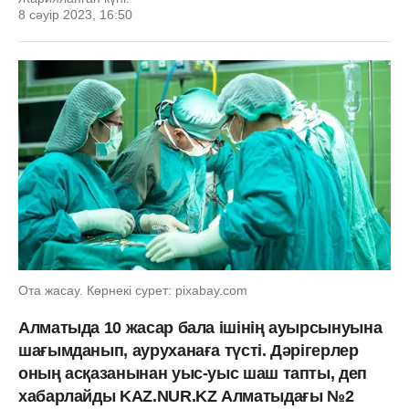
8 сәуір 2023, 16:50
Ота жасау. Көрнекі сурет: pixabay.com
Алматыда 10 жасар бала ішінің ауырсынуына
шағымданып, ауруханаға түсті. Дәрігерлер
оның асқазанынан уыс-уыс шаш тапты, деп
хабарлайды KAZ.NUR.KZ Алматыдағы №2