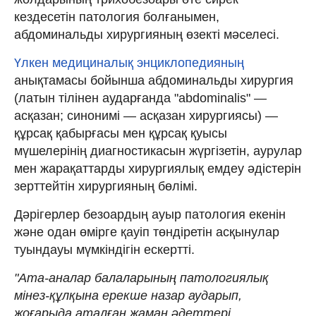
кездесетін патология болғанымен,
абдоминальды хирургияның өзекті мәселесі.
Үлкен медициналық энциклопедияның
анықтамасы бойынша абдоминальды хирургия
(латын тілінен аударғанда "abdominalis" —
асқазан; синонимі — асқазан хирургиясы) —
құрсақ қабырғасы мен құрсақ қуысы
мүшелерінің диагностикасын жүргізетін, аурулар
мен жарақаттарды хирургиялық емдеу әдістерін
зерттейтін хирургияның бөлімі.
Дәрігерлер безоардың ауыр патология екенін
және одан өмірге қауіп төндіретін асқынулар
туындауы мүмкіндігін ескертті.
"Ата-аналар балаларының патологиялық
мінез-құлқына ерекше назар аударып,
жоғарыда аталған жаман әдеттері