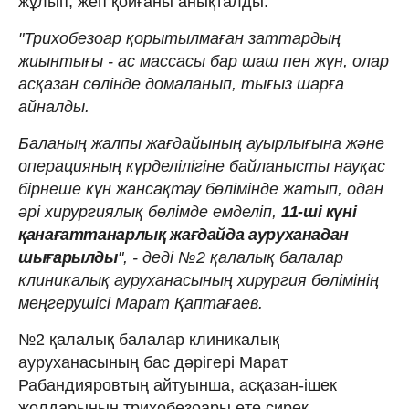
жұлып, жеп қойғаны анықталды.
"Трихобезоар қорытылмаған заттардың
жиынтығы - ас массасы бар шаш пен жүн, олар
асқазан сөлінде домаланып, тығыз шарға
айналды.
Баланың жалпы жағдайының ауырлығына және
операцияның күрделілігіне байланысты науқас
бірнеше күн жансақтау бөлімінде жатып, одан
әрі хирургиялық бөлімде емделіп,
11-ші күні
қанағаттанарлық жағдайда ауруханадан
шығарылды
", - деді №2 қалалық балалар
клиникалық ауруханасының хирургия бөлімінің
меңгерушісі Марат Қаптағаев.
№2 қалалық балалар клиникалық
ауруханасының бас дәрігері Марат
Рабандияровтың айтуынша, асқазан-ішек
жолдарының трихобезоары өте сирек