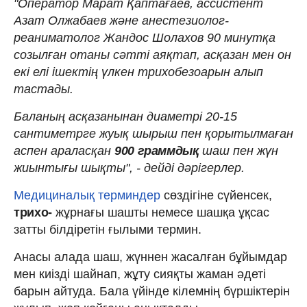
"Оператор Марат Қаптағаев, ассистент
Азат Олжабаев және анестезиолог-
реаниматолог Жандос Шолахов 90 минутқа
созылған отаны сәтті аяқтап, асқазан мен он
екі елі ішектің үлкен трихобезоарын алып
тастады.
Баланың асқазанынан диаметрі 20-15
сантиметрге жуық шырыш пен қорытылмаған
аспен араласқан
900 граммдық
шаш пен жүн
жиынтығы шықты", - дейді дәрігерлер.
Медициналық терминдер
сөздігіне сүйенсек,
трихо-
жұрнағы шашты немесе шашқа ұқсас
затты білдіретін ғылыми термин.
Анасы алада шаш, жүннен жасалған бұйымдар
мен киізді шайнап, жұту сияқты жаман әдеті
барын айтуда. Бала үйінде кілемнің бүршіктерін