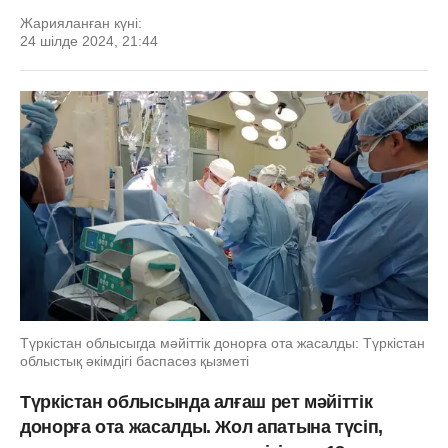
Жарияланған күні:
24 шілде 2024, 21:44
Түркістан облысыгда мәйіттік донорға ота жасалды: Түркістан
облыстық әкімдігі баспасөз қызметі
Түркістан облысында алғаш рет мәйіттік
донорға ота жасалды. Жол апатына түсіп,