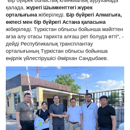
"Бір бүйрек облыстық клинкиалық ауруханада
қалада,
жүрегі Шымкенттегі жүрек
орталығына
жіберіледі.
Бір бүйрегі Алматыға,
өкпесі мен бір бүйрегі Астана қаласына
жіберіледі. Түркістан облысы бойынша мәйіттен
ағза алу отасы тарихта алғаш рет болуда өтті", -
дейді Республикалық трансплантау
орталығының Түркістан облысы бойынша
өңірлік үйлестірушісі Әмірхан Сандыбаев.