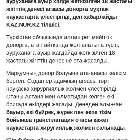
ауруханаға ауыр хәлде жеткізілген 18 жастағы
жігіттің денесі ағзасы донорға мұқтаж
науқастарға үлестірілді, деп хабарлайды
KAZ.NUR.KZ тілшісі.
Түркістан облысында алғаш рет мәйіттік
донорға, атап айтқанда жол апатына түсіп,
ауруханаға ауыр жағдайда жеткізілген 18
жастағы жігіттің денесіне ота жасалды.
Марқұмның донор болуына ата-анасы келісім
берген. Содан ер адамның ағзасы төрт
науқасқа хирургиялық жолмен үлестірілді.
Отаны Астана мен Алматыдан келген екі
бригада өкілдері жасады. Денеден алынған
бауыр, екі бүйрек, жүрек пен өкпе тізім
бойынша трансплатация отасы қажет
науқастарға хиругиялық жолмен салынады
.