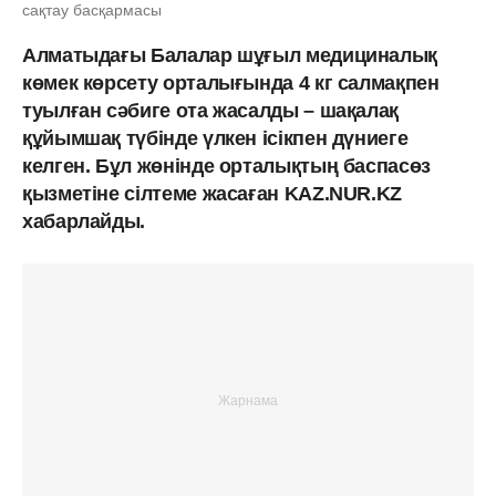
сақтау басқармасы
Алматыдағы Балалар шұғыл медициналық
көмек көрсету орталығында 4 кг салмақпен
туылған сәбиге ота жасалды – шақалақ
құйымшақ түбінде үлкен ісікпен дүниеге
келген. Бұл жөнінде орталықтың баспасөз
қызметіне сілтеме жасаған KAZ.NUR.KZ
хабарлайды.