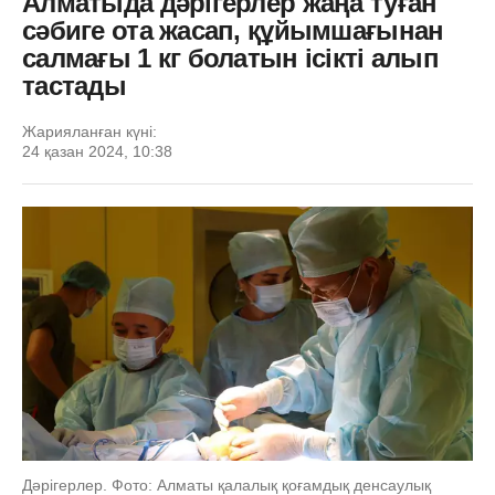
Алматыда дәрігерлер жаңа туған
сәбиге ота жасап, құйымшағынан
салмағы 1 кг болатын ісікті алып
тастады
Жарияланған күні:
24 қазан 2024, 10:38
Дәрігерлер. Фото: Алматы қалалық қоғамдық денсаулық