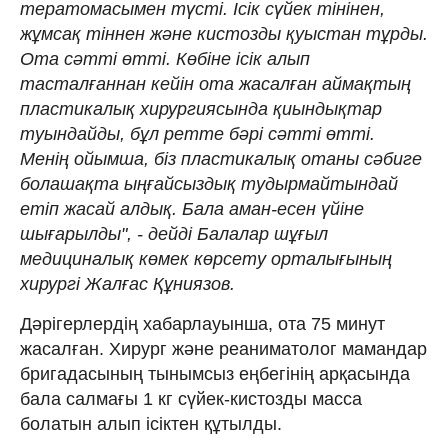
тератомасымен түсті. Ісік сүйек тінінен,
жұмсақ тіннен және кистозды қуыстан тұрды.
Ота сәтті өтті. Көбіне ісік алып
тасталғаннан кейін ота жасалған аймақтың
пластикалық хирургиясында қиындықтар
туындайды, бұл ретте бәрі сәтті өтті.
Менің ойымша, біз пластикалық отаны сәбиге
болашақта ыңғайсыздық тудырмайтындай
етіп жасай алдық. Бала аман-есен үйіне
шығарылды", - дейді Балалар шұғыл
медициналық көмек көрсету орталығының
хирургі Жалғас Құниязов.
Дәрігерлердің хабарлауынша, ота 75 минут
жасалған. Хирург және реаниматолог мамандар
бригадасының тынымсыз еңбегінің арқасында
бала салмағы 1 кг сүйек-кистозды масса
болатын алып ісіктен құтылды.