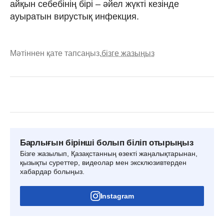
айқын себебінің бірі – әйел жүкті кезінде
ауыратын вирустық инфекция.
Мәтіннен қате тапсаңыз,
бізге жазыңыз
Барлығын бірінші болып біліп отырыңыз
Бізге жазылып, Қазақстанның өзекті жаңалықтарынан,
қызықты суреттер, видеолар мен эксклюзивтерден
хабардар болыңыз.
Instagram