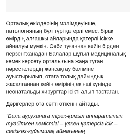
Орталық өкілдерінің мәлімдеуінше,
патологияның бұл түрі қатерлі емес, бірақ
өмірдің алғашқы айларында қатерлі ісікке
айналуы мүмкін. Сәби туғаннан кейін бірден
перзентханадан Балалар шұғыл медициналық
көмек көрсету орталығына жаңа туған
нәрестелердің жансақтау бөліміне
ауыстырылып, отаға толық дайындық
жасалғаннан кейін өмірінің екінші күнінде
неонатальды хирургтар ісікті алып тастаған.
Дәрігерлер ота сәтті өткенін айтады.
"Бала ауруханаға тірек-қимыл аппаратының
туабіткен кемістігі – үлкен қатерсіз ісік –
сегізкөз-құйымшақ аймағының