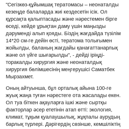
"Сегізкөз-құйымшақ тератомасы
–
неонаталды
кезеңде балаларда жиі кездесетін ісік. Ол
құрсақта қалыптасады және нәрестемен бірге
өседі, кейде ұрықтан даму үшін маңызды
дәруменді алып қояды. Біздің жағдайда түзілім
14*20 см-ге дейін өсті, тератома толығымен
жойылды, баланың жағдайы қанағаттанарлық
және ол үйге шығарылды", - дейді іріңді-
торакалды хирургия және неонаталдық
хирургия бөлімшесінің меңгерушісі Саматбек
Мырзахмет.
Оның айтуынша, бұл орталық айына 100-ге
жуық жаңа туған нәрестеге ота жасалады екен.
Ол туа біткен ақауларға ішкі және сыртқы
факторлар әсер ететінін атап өтті: экология,
климат, тұқым қуалаушылық, жұқпалы аурудың
барлық түрлері. Дәрігердің сөзінше, кемшіліктің