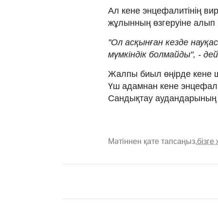
Ал кене энцефалитінің ви
жұлынның өзгеруіне алып к
"Ол асқынған кезде науқ
мүмкіндік болмайды", - дей
Жалпы биыл өңірде кене ша
Үш адамнан кене энцефали
Сандықтау аудандарының 
Мәтіннен қате тапсаңыз,
бізге