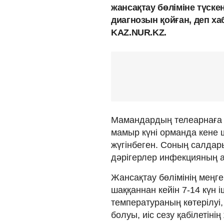
жансақтау бөліміне түске
диагнозын қойған, деп х
KAZ.NUR.KZ.
Мамандардың телеарнаға х
мамыр күні орманда кене ш
жүгінбеген. Соның салдар
дәрігерлер инфекцияның а
Жансақтау бөлімінің меңг
шаққаннан кейін 7-14 күн і
температураның көтерілуі
болуы, иіс сезу қабілетіні