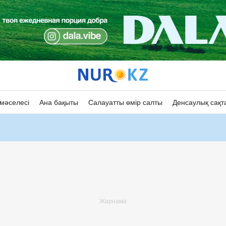
мәселесі
Ана бақыты
Салауатты өмір салты
Денсаулық сақт