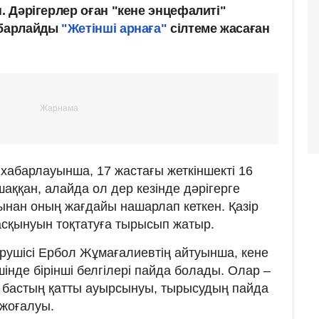
н. Дәрігерлер оған "кене энцефалиті"
абарлайды
"Жетінші арнаға"
сілтеме жасаған
абарлауынша, 17 жастағы жеткіншекті 16
аққан, алайда ол дер кезінде дәрігерге
ынан оның жағдайы нашарлап кеткен. Қазір
сқынуын тоқтатуға тырысып жатыр.
ерушісі Ербол Жұмағалиевтің айтуынша, кене
шінде бірінші белгілері пайда болады. Олар –
, бастың қатты ауырсынуы, тырысудың пайда
ң жоғалуы.