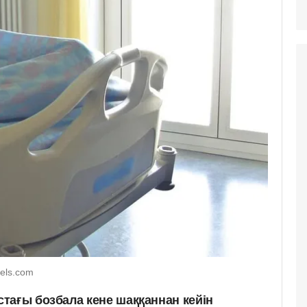
els.com
тағы бозбала кене шаққаннан кейін