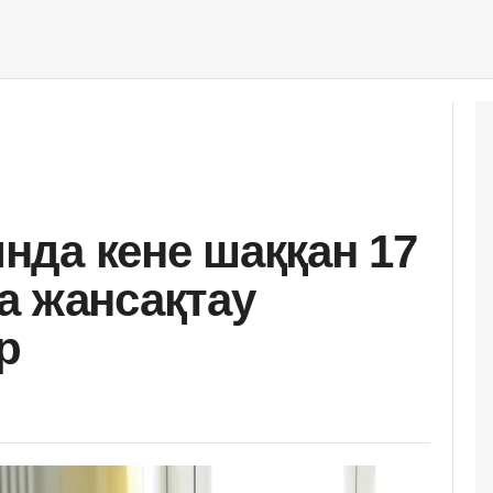
да кене шаққан 17
а жансақтау
р