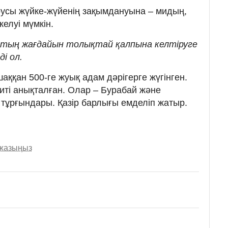
русы жүйке-жүйенің зақымдануына – мидың,
елуі мүмкін.
астың жағдайын толықтай қалпына келтіруге
ді ол.
ққан 500-ге жуық адам дәрігерге жүгінген.
ті анықталған. Олар – Бурабай және
тұрғындары. Қазір барлығы емделіп жатыр.
 жазыңыз