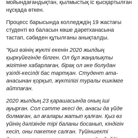
мойындағандықтан, қылмыстық іс қысқартылған
нұсқада өткен.
Процесс барысында колледждің 19 жастағы
студенті өз баласын көше дәретханасына
тастап, сәбиден құтылғаны анықталды.
"Қыз өзінің жүкті екенін 2020 жылдың
қыркүйегінде білген. Ол бұл жаңалықты
жігітіне хабарлаған, бірақ ол әке болудан
үзілді-кесілді бас тартқан. Студент ата-
анасынан қорқып, жүктілігі туралы ешкімге
айтпаған.
2020 жылдың 23 қарашасында оның іші
ауырған. Сол сәтте әкесі де, анасы да үйде
болмаған, ал ағалары жатып қалған. Қыз өз
үйінің дәлізінде тірі баланы босанып, кіндігін
кесіп, оны пакетке салған. Түйіншекті