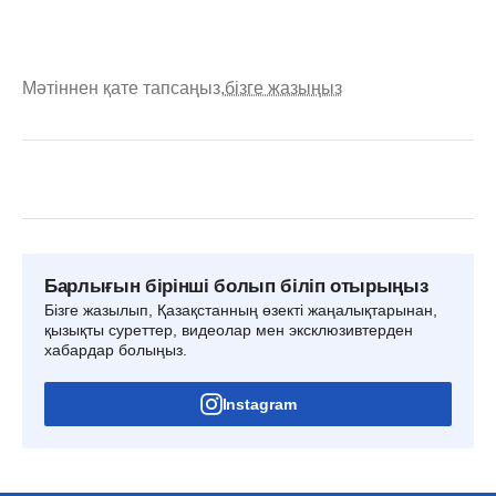
Мәтіннен қате тапсаңыз,
бізге жазыңыз
Барлығын бірінші болып біліп отырыңыз
Бізге жазылып, Қазақстанның өзекті жаңалықтарынан,
қызықты суреттер, видеолар мен эксклюзивтерден
хабардар болыңыз.
Instagram