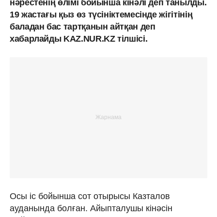
нәрестенің өлімі бойынша кінәлі деп танылды.
19 жастағы қыз өз түсініктемесінде жігітінің
баладан бас тартқанын айтқан деп
хабарлайды KAZ.NUR.KZ тілшісі.
Осы іс бойынша сот отырысы Казталов
ауданында болған. Айыпталушы кінәсін