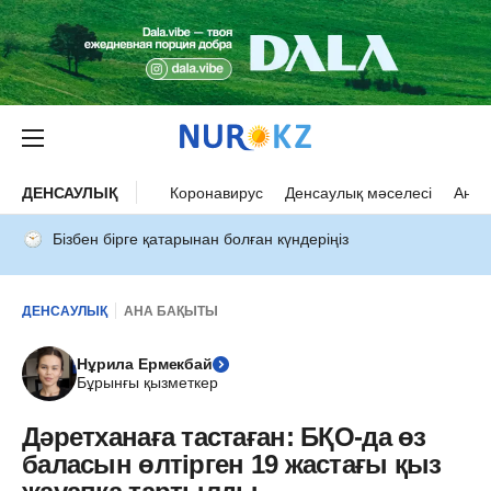
ДЕНСАУЛЫҚ
Коронавирус
Денсаулық мәселесі
Ана 
Бізбен бірге қатарынан болған күндеріңіз
ДЕНСАУЛЫҚ
АНА БАҚЫТЫ
Нұрила Ермекбай
Бұрынғы қызметкер
Дәретханаға тастаған: БҚО-да өз
баласын өлтірген 19 жастағы қыз