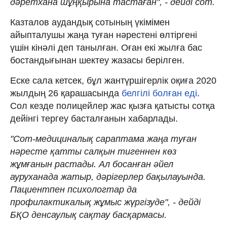
дәретхана шұңқырына тастаған", - дейді сот.
Казталов аудандық сотының үкімімен
айыпталушы жаңа туған нәрестені өлтіргені
үшін кінәлі деп танылған. Оған екі жылға бас
бостандығынан шектеу жазасы берілген.
Еске сала кетсек, бұл жантүршігерлік оқиға 2020
жылдың 26 қарашасында
белгілі болған еді
.
Сол кезде полицейлер жас қызға қатысты сотқа
дейінгі тергеу басталғанын хабарлады.
"Сот-медициналық сараптама жаңа туған
нәресте қатты салқын тигеннен көз
жұмғанын растады. Ал босанған әйел
ауруханада жатыр, дәрігерлер бақылауында.
Пациентпен психологтар да
профилактикалық жұмыс жүргізуде", - дейді
БҚО денсаулық сақтау басқармасы.