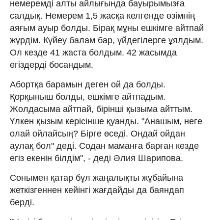
немеремді алты айлығында бауырымызға
салдық. Немерем 1,5 жасқа келгенде өзімнің
аяғым ауыр болды. Бірақ мұны ешкімге айтпай
жүрдім. Күйеу балам бар, үйдегілерге ұялдым.
Ол кезде 41 жаста болдым. 42 жасымда
егіздерді босандым.
Абортқа барамын деген ой да болды.
Қорқыныш болды, ешкімге айтпадым.
Жолдасыма айтпай, бірінші қызыма айттым.
Үлкен қызым керісінше қуанды. "Анашым, неге
олай ойлайсың? Бірге өседі. Ондай ойдан
аулақ бол" деді. Содан маманға барған кезде
егіз екенін білдім", - деді Әлия Шарипова.
Сонымен қатар бұл жаңалықты жұбайына
жеткізгеннен кейінгі жағдайды да баяндап
берді.