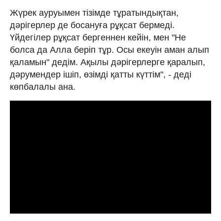
Жүрек ауруымен тізімде тұратындықтан,
дәрігерлер де босануға рұқсат бермеді.
Үйдегілер рұқсат бергеннен кейін, мен "Не
болса да Алла беріп тұр. Осы екеуін аман алып
қаламын" дедім. Ақылы дәрігерлерге қаралып,
дәрумендер ішіп, өзімді қатты күттім", - деді
көпбалалы ана.