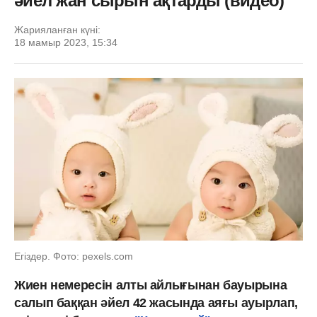
әйел жан сырын ақтарды (видео)
Жарияланған күні:
18 мамыр 2023, 15:34
Егіздер. Фото: pexels.com
Жиен немересін алты айлығынан бауырына
салып баққан әйел 42 жасында аяғы ауырлап,