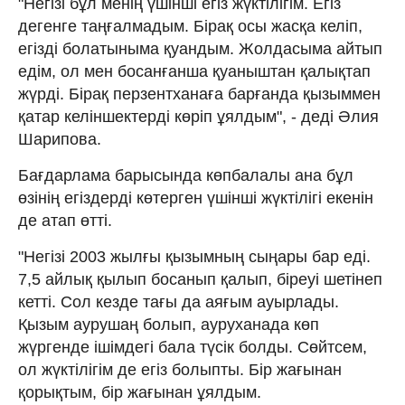
"Негізі бұл менің үшінші егіз жүктілігім. Егіз
дегенге таңғалмадым. Бірақ осы жасқа келіп,
егізді болатыныма қуандым. Жолдасыма айтып
едім, ол мен босанғанша қуаныштан қалықтап
жүрді. Бірақ перзентханаға барғанда қызыммен
қатар келіншектерді көріп ұялдым", - деді Әлия
Шарипова.
Бағдарлама барысында көпбалалы ана бұл
өзінің егіздерді көтерген үшінші жүктілігі екенін
де атап өтті.
"Негізі 2003 жылғы қызымның сыңары бар еді.
7,5 айлық қылып босанып қалып, біреуі шетінеп
кетті. Сол кезде тағы да аяғым ауырлады.
Қызым аурушаң болып, ауруханада көп
жүргенде ішімдегі бала түсік болды. Сөйтсем,
ол жүктілігім де егіз болыпты. Бір жағынан
қорықтым, бір жағынан ұялдым.