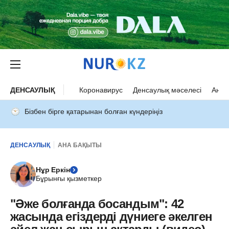
ДЕНСАУЛЫҚ
Коронавирус
Денсаулық мәселесі
Ана 
Бізбен бірге қатарынан болған күндеріңіз
ДЕНСАУЛЫҚ
АНА БАҚЫТЫ
Нұр Еркін
Бұрынғы қызметкер
"Әже болғанда босандым": 42
жасында егіздерді дүниеге әкелген