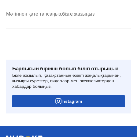
Мәтіннен қате тапсаңыз,
бізге жазыңыз
Барлығын бірінші болып біліп отырыңыз
Бізге жазылып, Қазақстанның өзекті жаңалықтарынан,
қызықты суреттер, видеолар мен эксклюзивтерден
хабардар болыңыз.
Instagram