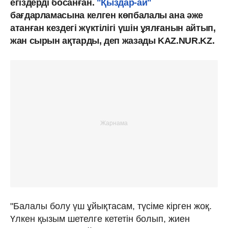
егіздерді босанған.
"Қыздар-ай"
бағдарламасына келген көпбалалы ана әже
атанған кездегі жүктілігі үшін ұялғанын айтып,
жан сырын ақтарды, деп жазады KAZ.NUR.KZ.
"Балалы болу үш ұйықтасам, түсіме кірген жоқ.
Үлкен қызым шетелге кететін болып, жиен