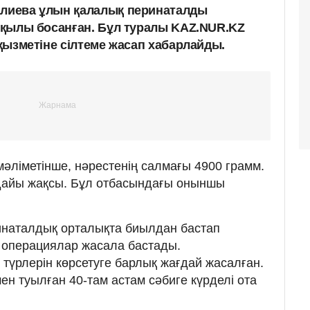
алиева ұлын қалалық перинаталды
арқылы босанған. Бұл туралы KAZ.NUR.KZ
 қызметіне сілтеме жасап хабарлайды.
әліметінше, нәрестенің салмағы 4900 грамм.
ғдайы жақсы. Бұл отбасындағы оныншы
ринаталдық орталықта биылдан бастап
 операциялар жасала бастады.
үрлерін көрсетуге барлық жағдай жасалған.
ен туылған 40-там астам сәбиге күрделі ота