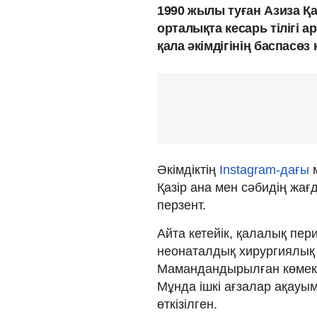
1990 жылы туған Азиза Қ
орталықта кесарь тілігі 
қала әкімдігінің баспасөз
Әкімдіктің
Instagram-дағы
м
Қазір ана мен сәбидің жа
перзент.
Айта кетейік, қалалық пе
неонаталдық хирургиялық
Мамандандырылған көмек т
Мұнда ішкі ағзалар ақауым
өткізілген.