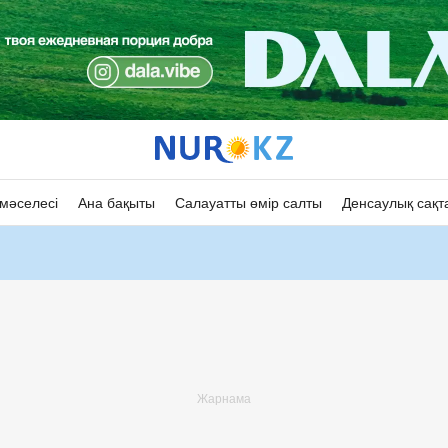
мәселесі
Ана бақыты
Салауатты өмір салты
Денсаулық сақт