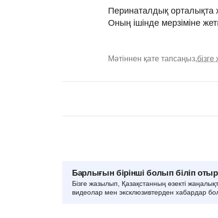
Перинаталдық орталықта ж
Оның ішінде мерзіміне жетп
Мәтіннен қате тапсаңыз,
бізге
Барлығын бірінші болып біліп оты
Бізге жазылып, Қазақстанның өзекті жаңалық
видеолар мен эксклюзивтерден хабардар бо