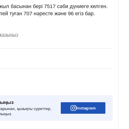
ыл басынан бері 7517 сәби дүниеге келген.
ей туған 707 нәресте және 96 егіз бар.
 жазыңыз
рыңыз
Instagram
тарынан, қызықты суреттер,
лыңыз.