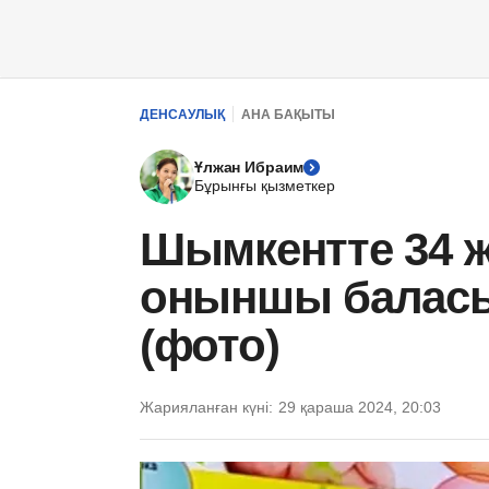
ДЕНСАУЛЫҚ
АНА БАҚЫТЫ
Ұлжан Ибраим
Бұрынғы қызметкер
Шымкентте 34 ж
оныншы баласы
(фото)
Жарияланған күні:
29 қараша 2024, 20:03