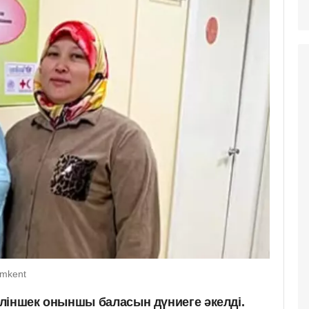
ymkent
ліншек оныншы баласын дүниеге әкелді.