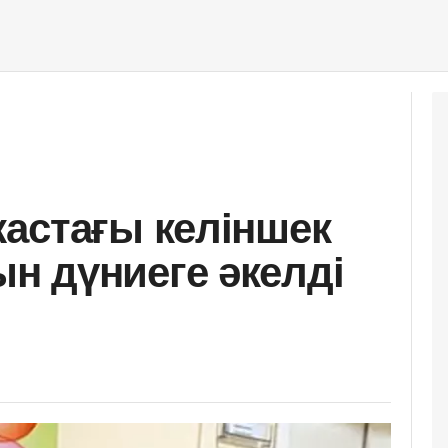
астағы келіншек
н дүниеге әкелді