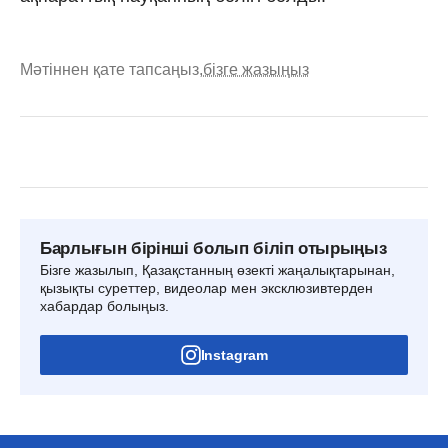
Мәтіннен қате тапсаңыз,
бізге жазыңыз
Барлығын бірінші болып біліп отырыңыз
Бізге жазылып, Қазақстанның өзекті жаңалықтарынан,
қызықты суреттер, видеолар мен эксклюзивтерден
хабардар болыңыз.
Instagram