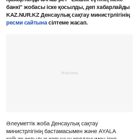
банкі" жобасы іске қосылды, деп хабарлайды
KAZ.NUR.KZ Денсаулық сақтау министрлігінің
ресми сайтына
сілтеме жасап.
Әлеуметтік жоба Денсаулық сақтау
министрлігінің бастамасымен және AYALA
қайырымдылық қорының қолдауымен іске