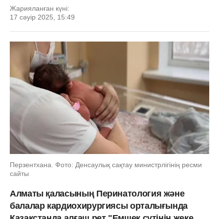
Жарияланған күні:
17 сәуір 2025, 15:49
Перзентхана. Фото: Денсаулық сақтау министрлігінің ресми
сайты
Алматы қаласының Перинатология және
балалар кардиохирургиясы орталығында
Қазақстанда алғаш рет "Емшек сүтінің жеке