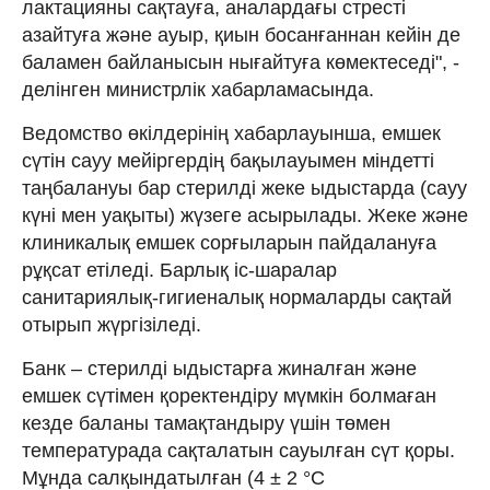
лактацияны сақтауға, аналардағы стресті
азайтуға және ауыр, қиын босанғаннан кейін де
баламен байланысын нығайтуға көмектеседі", -
делінген министрлік хабарламасында.
Ведомство өкілдерінің хабарлауынша, емшек
сүтін сауу мейіргердің бақылауымен міндетті
таңбалануы бар стерилді жеке ыдыстарда (сауу
күні мен уақыты) жүзеге асырылады. Жеке және
клиникалық емшек сорғыларын пайдалануға
рұқсат етіледі. Барлық іс-шаралар
санитариялық-гигиеналық нормаларды сақтай
отырып жүргізіледі.
Банк – стерилді ыдыстарға жиналған және
емшек сүтімен қоректендіру мүмкін болмаған
кезде баланы тамақтандыру үшін төмен
температурада сақталатын сауылған сүт қоры.
Мұнда салқындатылған (4 ± 2 °C