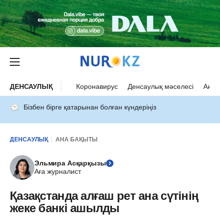
ДЕНСАУЛЫҚ
Коронавирус
Денсаулық мәселесі
Ана 
Бізбен бірге қатарынан болған күндеріңіз
ДЕНСАУЛЫҚ
АНА БАҚЫТЫ
Эльмира Асқарқызы
Аға журналист
Қазақстанда алғаш рет ана сүтінің
жеке банкі ашылды