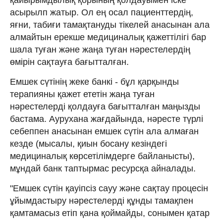
асырылп жатыр. Ол ең осал пациенттердің,
яғни, табиғи тамақтануды тікелей анасынан ала
алмайтын ерекше медициналық қажеттілігі бар
шала туған және жаңа туған нәрестелердің
өмірін сақтауға бағытталған.
Емшек сүтінің жеке банкі - бұл қарқынды
терапияны қажет ететін жаңа туған
нәрестелерді қолдауға бағытталған маңызды
бастама. Аурухана жағдайында, нәресте түрлі
себеппен анасынан емшек сүтін ала алмаған
кезде (мысалы, қиын босану кезіндегі
медициналық көрсетілімдерге байланысты),
мұндай банк таптырмас ресурсқа айналады.
"Емшек сүтін қауіпсіз сауу және сақтау процесін
ұйымдастыру нәрестелерді құнды тамақпен
қамтамасыз етіп қана қоймайды, сонымен қатар