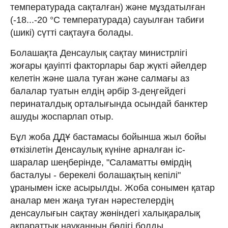
температурада сақталған) және мұздатылған
(-18...-20 °C температурада) сауылған табиғи
(шикі) сүтті сақтауға болады.
Болашақта Денсаулық сақтау министрлігі
жоғары қауіпті факторлары бар жүкті әйелдер
келетін және шала туған және салмағы аз
балалар туатын елдің әрбір 3-деңгейдегі
перинаталдық орталығында осындай банктер
ашуды жоспарлап отыр.
Бұл жоба ДДҰ бастамасы бойынша жыл бойы
өткізілетін Денсаулық күніне арналған іс-
шаралар шеңберінде, "Саламатты өмірдің
басталуы - берекелі болашақтың кепілі"
ұранымен іске асырылды. Жоба сонымен қатар
аналар мен жаңа туған нәрестелердің
денсаулығын сақтау жөніндегі халықаралық
ақпараттық науқанның бөлігі болды.